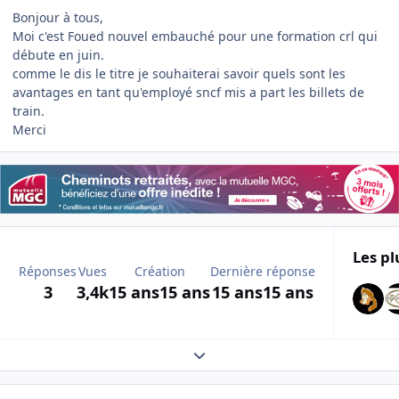
Bonjour à tous,
Moi c'est Foued nouvel embauché pour une formation crl qui
débute en juin.
comme le dis le titre je souhaiterai savoir quels sont les
avantages en tant qu'employé sncf mis a part les billets de
train.
Merci
Les pl
Réponses
Vues
Création
Dernière réponse
3
3,4k
15 ans
15 ans
15 ans
15 ans
Expand topic overview
Author stats