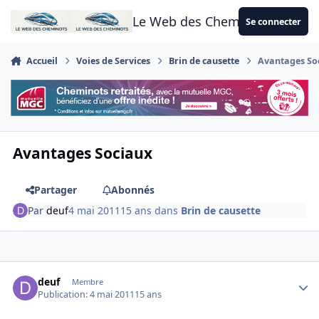
Aller au contenu
Le Web des Cheminots
Se connecter
Accueil
Voies de Services
Brin de causette
Avantages So
Avantages Sociaux
Partager
Abonnés
Par
deuf
4 mai 2011
15 ans
dans
Brin de causette
Author stats
deuf
Membre
Publication:
4 mai 2011
15 ans