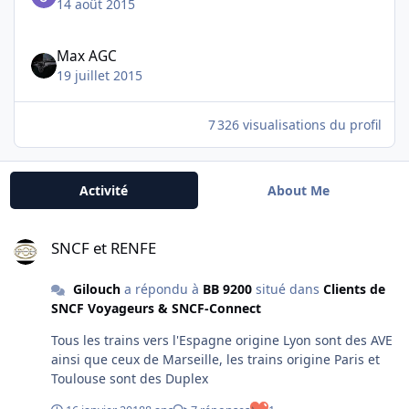
14 août 2015
Max AGC
19 juillet 2015
7 326 visualisations du profil
Activité
About Me
SNCF et RENFE
SNCF et RENFE
Gilouch
a répondu à
BB 9200
situé dans
Clients de
SNCF Voyageurs & SNCF-Connect
Tous les trains vers l'Espagne origine Lyon sont des AVE
ainsi que ceux de Marseille, les trains origine Paris et
Toulouse sont des Duplex