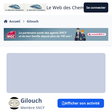
Aller au contenu
Le Web des Cheminots
Se connecter
Accueil
Gilouch
Gilouch
Afficher son activité
Membre SNCF