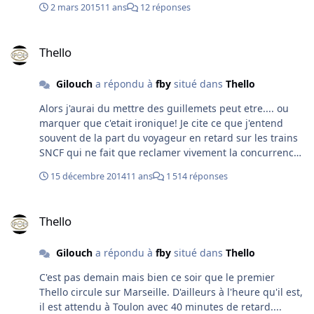
2 mars 2015
11 ans
12 réponses
Thello
Thello
Gilouch
a répondu à
fby
situé dans
Thello
Alors j'aurai du mettre des guillemets peut etre.... ou
marquer que c'etait ironique! Je cite ce que j'entend
souvent de la part du voyageur en retard sur les trains
SNCF qui ne fait que reclamer vivement la concurrence
chaque fois qu'il y a un probleme, esperant qu'avec le
15 décembre 2014
11 ans
1 514 réponses
privé tout sera rose! (pas de panne, pas de suicide, pas
de catenaire arrachée....) Voilà ce qu'ils esperent juste
Thello
parce que ce ne sera plus SNCF et oui! Donc permettez
Thello
moi de sourire quand la premiere circulation du privé
connait les meme problemes que nous! Quant a la
Gilouch
a répondu à
fby
situé dans
Thello
compensation, je rappelle que Thello n'est pas un train
TER mais international. Ils sont soumis à minima au
C'est pas demain mais bien ce soir que le premier
reglement europeen qui impose des compensations
Thello circule sur Marseille. D'ailleurs à l'heure qu'il est,
uniquement au dela d'une heure.
il est attendu à Toulon avec 40 minutes de retard....