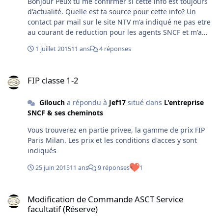
Bonjour Peux tu me confirmer si cette info est toujours
d'actualité. Quelle est ta source pour cette info? Un
contact par mail sur le site NTV m'a indiqué ne pas etre
au courant de reduction pour les agents SNCF et m'a
renvoyé a mes services..... Quel est le mode operatoire
1 juillet 2015
11 ans
4 réponses
avec ce numero de telephone? Merci!
FIP classe 1-2
FIP classe 1-2
Gilouch
a répondu à
Jef17
situé dans
L'entreprise
SNCF & ses cheminots
Vous trouverez en partie privee, la gamme de prix FIP
Paris Milan. Les prix et les conditions d'acces y sont
indiqués
25 juin 2015
11 ans
9 réponses
1
Modification de Commande ASCT Service facultatif (Réserve)
Modification de Commande ASCT Service
facultatif (Réserve)