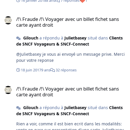
16 janvier 2018
8 ans
7 réponses
1
/!\ Fraude /!\ Voyager avec un billet fichet sans carte ayant droit
/!\ Fraude /!\ Voyager avec un billet fichet sans
carte ayant droit
Gilouch
a répondu à
Julietbasey
situé dans
Clients
de SNCF Voyageurs & SNCF-Connect
@Julietbasey je vous ai envoyé un message prive. Merci
pour votre reponse
18 juin 2017
9 ans
32 réponses
/!\ Fraude /!\ Voyager avec un billet fichet sans carte ayant droit
/!\ Fraude /!\ Voyager avec un billet fichet sans
carte ayant droit
Gilouch
a répondu à
Julietbasey
situé dans
Clients
de SNCF Voyageurs & SNCF-Connect
Rien a voir, comme il est bien ecrit dans les modalités:
vente en gare sur presentation d'une carte. Julietbasey