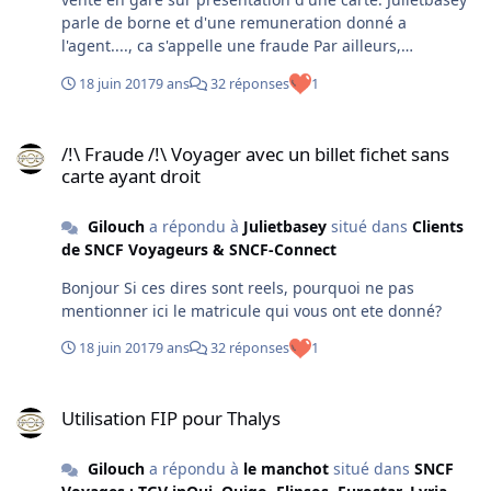
parle de borne et d'une remuneration donné a
l'agent...., ca s'appelle une fraude Par ailleurs,
Planonyme, votre piece jointe n'a rien a faire en partie
18 juin 2017
9 ans
32 réponses
1
publique.
/!\ Fraude /!\ Voyager avec un billet fichet sans carte ayant droit
/!\ Fraude /!\ Voyager avec un billet fichet sans
carte ayant droit
Gilouch
a répondu à
Julietbasey
situé dans
Clients
de SNCF Voyageurs & SNCF-Connect
Bonjour Si ces dires sont reels, pourquoi ne pas
mentionner ici le matricule qui vous ont ete donné?
18 juin 2017
9 ans
32 réponses
1
Utilisation FIP pour Thalys
Utilisation FIP pour Thalys
Gilouch
a répondu à
le manchot
situé dans
SNCF