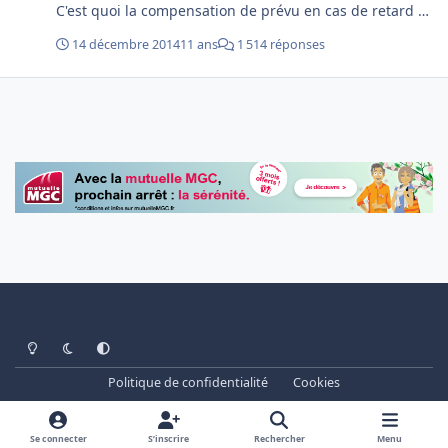
C'est quoi la compensation de prévu en cas de retard au
fait? les voyageurs vont ils reclamer des enveloppes a
14 décembre 2014
11 ans
1 514 réponses
l'arrivee? Ah ben non c'est pas prevu, parce que le privé
ca n'arrive pas en retard, tout le monde sait ca!
Light Mode
Dark Mode
System Preference
Politique de confidentialité
Cookies
www.cheminots.net - Forum Libre depuis 2003
Powered by
Invision Community
Se connecter
S’inscrire
Rechercher
Menu