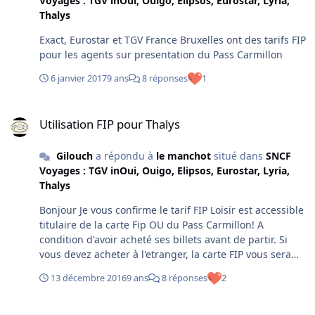
Voyages : TGV inOui, Ouigo, Elipsos, Eurostar, Lyria,
Thalys
Exact, Eurostar et TGV France Bruxelles ont des tarifs FIP
pour les agents sur presentation du Pass Carmillon
6 janvier 2017
9 ans
8 réponses
1
Utilisation FIP pour Thalys
Utilisation FIP pour Thalys
Gilouch
a répondu à
le manchot
situé dans
SNCF
Voyages : TGV inOui, Ouigo, Elipsos, Eurostar, Lyria,
Thalys
Bonjour Je vous confirme le tarif FIP Loisir est accessible
titulaire de la carte Fip OU du Pass Carmillon! A
condition d'avoir acheté ses billets avant de partir. Si
vous devez acheter à l'etranger, la carte FIP vous sera
demandée. Et c'est bien ce qui est marqué sur le
13 décembre 2016
9 ans
8 réponses
2
document que vous joignez (carte de legitimation de
billet gratuit = Pass Carmillon)
[Voiture Corail] Sujet Officiel