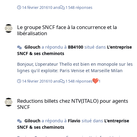
sillons pendant 2 ans.... c'est pas beau ca? Je rappelle
14 février 2016
10 ans
1 548 réponses
que ce train cabote coté francais donc il y a bien 2
offres concurrentes.... Est ce cela la concurrence libre et
Le groupe SNCF face à la concurrence et la libéralisation
non faussée? "Venez donc chez nous exploiter des
Le groupe SNCF face à la concurrence et la
trains a notre place, on a du poignon a vous donner!!!!"
libéralisation
Gilouch
a répondu à
BB4100
situé dans
L'entreprise
SNCF & ses cheminots
Bonjour, L'operateur Thello est bien en monopole sur les
lignes qu'il exploite: Paris Venise et Marseille Milan
14 février 2016
10 ans
1 548 réponses
1
Reductions billets chez NTV(ITALO) pour agents SNCF
Reductions billets chez NTV(ITALO) pour agents
SNCF
Gilouch
a répondu à
Flavio
situé dans
L'entreprise
SNCF & ses cheminots