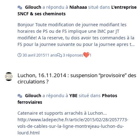
Gilouch
a répondu à
Niahaaa
situé dans
L'entreprise
SNCF & ses cheminots
Bonjour Toute modification de journee modifiant les
horaires de PS ou de FS implique une IMC par JT
modifiée! A la reserve, tu dois avoir tes commandes à la
FS pour la journee suivante ou pour la journee apres tes
repos. Tu ne peux donc etre modifié pour cette journee
30 avril 2015
11 ans
3 réponses
1
qu'a ta PS (dans ton cas a 11h32) Le telephone n'est pas
un outil de commande! Ne pas oublier de faire
Luchon, 16.11.2014 : suspension “provisoire” des circulations ?
respecter le repos du roulement pour les agents a la
Luchon, 16.11.2014 : suspension “provisoire” des
reserve effectuant des journees d'un roulement.... En
circulations ?
clair, tu as droit au meme temps de repos entre 2
journees, que le temps de repos qui est sur le
Gilouch
a répondu à
YBE
situé dans
Photos
roulement auquel appartient les JT que tu effectues.
ferroviaires
Fais toi expliquer ca. Cdlt
Catenaire et supports arrachés à Luchon...
http://www.ladepeche.fr/article/2015/02/28/2057773-
vols-de-cables-sur-la-ligne-montrejeau-luchon-du-
lourd.html