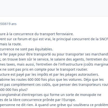
2006
19 ans
ture à la concurrence du transport ferroviaire.
nt sur ce forum et qui est vrai, le principal concurrent de la SNCF
mais la route.
ncurrence ne sont pas équitables.
e fer paye pour être transporté ou pour transporter ses marchand
 on trouve bien sûr le service, le salaire des agents, l'entretien du
nes taxes, mais aussi, l'entretien de l'infrastructure (coûts margina
 ne sont pas pris en compte pour le transport routier.
tructure est payé par les impôts et par les péages autoroutiers.
bime les routes 600 000 fois plus que les voitures. Déja que les
nt pas complètement ces coûts, que penser des transporteurs rout
600 000 fois plus?
n conglomérat d'entreprises qui forme un sorte de monopole ne
es de la libre concurrence prônée par l'Europe.
 personne ne dit rien. A quand une grève qui soulèvera ce problè