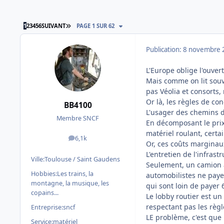
DERNIÈRE PAGE
1
2
3
4
5
6
SUIVANT
PAGE 1 SUR 62
Publication:
8 novembre 
L'Europe oblige l'ouver
Mais comme on lit souve
pas Véolia et consorts, 
Or là, les règles de co
BB4100
L'usager des chemins d
Membre SNCF
En décomposant le prix,
matériel roulant, certai
6,1k
messages
Or, ces coûts marginaux
L'entretien de l'infras
Ville:
Toulouse / Saint Gaudens
Seulement, un camion a
Hobbies:
Les trains, la
automobilistes ne paye
montagne, la musique, les
qui sont loin de payer 
copains...
Le lobby routier est u
respectant pas les règl
Entreprise:
sncf
LE problème, c'est que
Service:
matériel