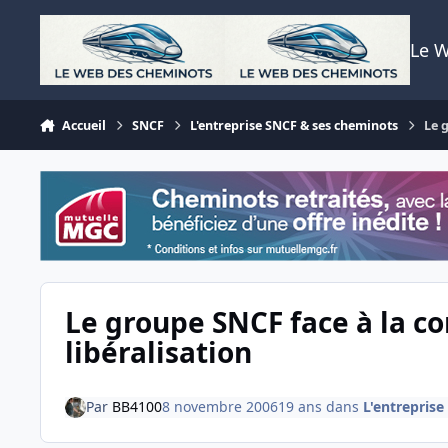
Aller au contenu
Le 
Accueil
SNCF
L'entreprise SNCF & ses cheminots
Le 
Le groupe SNCF face à la co
libéralisation
Par
BB4100
8 novembre 2006
19 ans
dans
L'entrepris