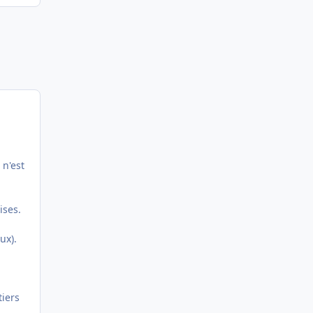
 n'est
ises.
ux).
iers