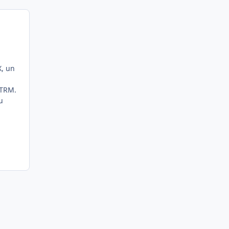
X, un
 TRM.
u