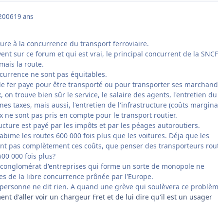
2006
19 ans
ture à la concurrence du transport ferroviaire.
nt sur ce forum et qui est vrai, le principal concurrent de la SNCF
mais la route.
ncurrence ne sont pas équitables.
e fer paye pour être transporté ou pour transporter ses marchand
 on trouve bien sûr le service, le salaire des agents, l'entretien du
nes taxes, mais aussi, l'entretien de l'infrastructure (coûts margina
 ne sont pas pris en compte pour le transport routier.
tructure est payé par les impôts et par les péages autoroutiers.
bime les routes 600 000 fois plus que les voitures. Déja que les
nt pas complètement ces coûts, que penser des transporteurs rout
600 000 fois plus?
n conglomérat d'entreprises qui forme un sorte de monopole ne
es de la libre concurrence prônée par l'Europe.
 personne ne dit rien. A quand une grève qui soulèvera ce problè
ent d'aller voir un chargeur Fret et de lui dire qu'il est un usager