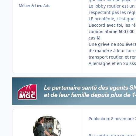
Métier & Lieu:
Adc
Le lobby routier est u
respectant pas les règl
LE problème, c'est que
Daccord avec toi, les r
camion abime 600 000 p
cas-là.
Une grève ne souléverai
de manière à leur fair
transport routier, et re
Allemagne et en Suisss
Publication:
8 novembre 
Par contre dire qu'un 