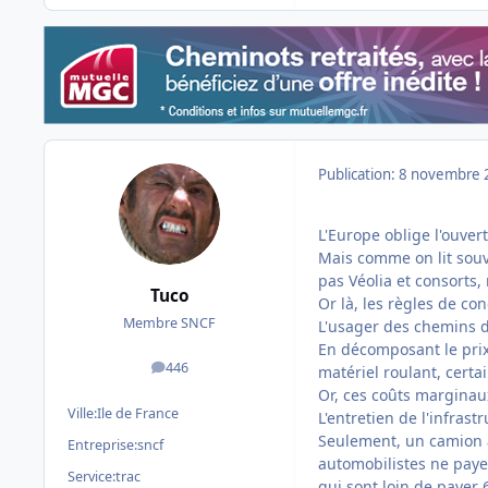
Publication:
8 novembre 
L'Europe oblige l'ouver
Mais comme on lit souve
pas Véolia et consorts, 
Tuco
Or là, les règles de co
Membre SNCF
L'usager des chemins d
En décomposant le prix,
446
matériel roulant, certai
messages
Or, ces coûts marginaux
Ville:
Ile de France
L'entretien de l'infras
Seulement, un camion a
Entreprise:
sncf
automobilistes ne paye
Service:
trac
qui sont loin de payer 