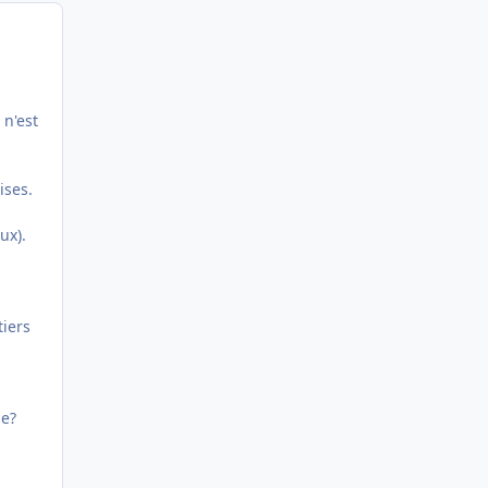
 n'est
ises.
ux).
iers
me?