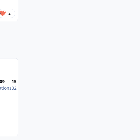
2
Most Popular Posts
009
15 avril 2018
14 févr. 2016
ations
32 publications
31 publications