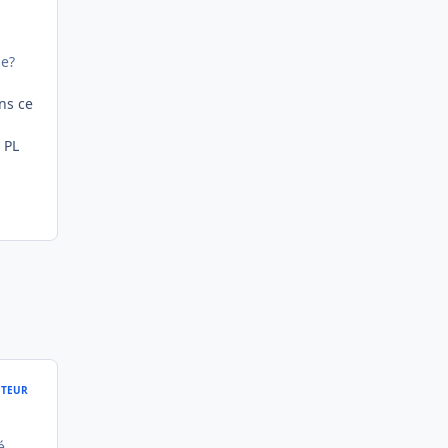
me?
ns ce
 PL
TEUR
é,