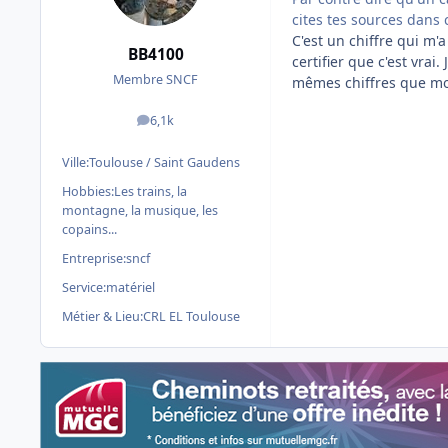
cites tes sources dans c
C'est un chiffre qui m'a
BB4100
certifier que c'est vrai.
Membre SNCF
mêmes chiffres que mo
6,1k
messages
Ville:
Toulouse / Saint Gaudens
Hobbies:
Les trains, la
montagne, la musique, les
copains...
Entreprise:
sncf
Service:
matériel
Métier & Lieu:
CRL EL Toulouse