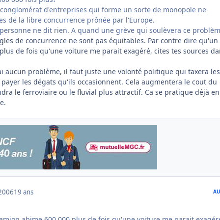
n conglomérat d'entreprises qui forme un sorte de monopole ne
es de la libre concurrence prônée par l'Europe.
 personne ne dit rien. A quand une grève qui soulèvera ce problè
ègles de concurrence ne sont pas équitables. Par contre dire qu'un
lus de fois qu'une voiture me parait exagéré, cites tes sources da
 aucun problème, il faut juste une volonté politique qui taxera les
e payer les dégats qu'ils occasionnent. Cela augmentera le cout du
ndra le ferroviaire ou le fluvial plus attractif. Ca se pratique déjà en
e.
2006
19 ans
AU
camion abime 600 000 plus de fois qu'une voiture me parait exagér