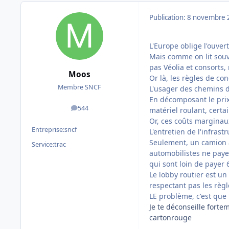
Publication:
8 novembre 
L'Europe oblige l'ouver
Mais comme on lit souve
pas Véolia et consorts, 
Moos
Or là, les règles de co
Membre SNCF
L'usager des chemins d
En décomposant le prix,
544
matériel roulant, certai
messages
Or, ces coûts marginaux
Entreprise:
sncf
L'entretien de l'infras
Seulement, un camion a
Service:
trac
automobilistes ne paye
qui sont loin de payer 
Le lobby routier est u
respectant pas les règl
LE problème, c'est que
Je te déconseille fortem
cartonrouge