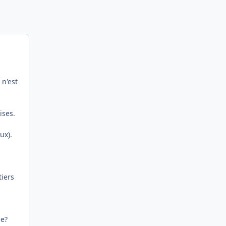
 n'est
ises.
ux).
iers
me?