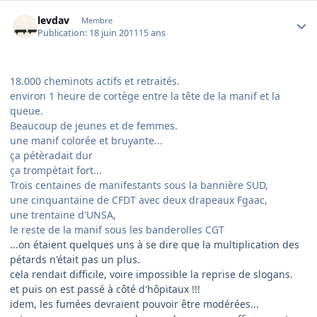
Author stats
levdav
Membre
Publication:
18 juin 2011
15 ans
18.000 cheminots actifs et retraités.
environ 1 heure de cortège entre la tête de la manif et la
queue.
Beaucoup de jeunes et de femmes.
une manif colorée et bruyante...
ça pétèradait dur
ça trompètait fort...
Trois centaines de manifestants sous la bannière SUD,
une cinquantaine de CFDT avec deux drapeaux Fgaac,
une trentaine d'UNSA,
le reste de la manif sous les banderolles CGT
...on étaient quelques uns à se dire que la multiplication des
pétards n'était pas un plus.
cela rendait difficile, voire impossible la reprise de slogans.
et puis on est passé à côté d'hôpitaux !!!
idem, les fumées devraient pouvoir être modérées...