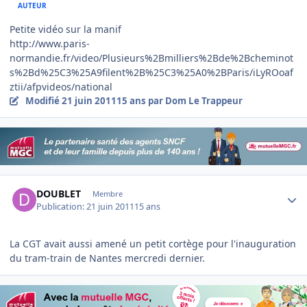
AUTEUR
Petite vidéo sur la manif
http://www.paris-
normandie.fr/video/Plusieurs%2Bmilliers%2Bde%2Bcheminot
s%2Bd%25C3%25A9filent%2B%25C3%25A0%2BParis/iLyROoaf
ztii/afpvideos/national
Modifié
21 juin 2011
15 ans
par Dom Le Trappeur
Author stats
DOUBLET
Membre
Publication:
21 juin 2011
15 ans
La CGT avait aussi amené un petit cortège pour l'inauguration
du tram-train de Nantes mercredi dernier.