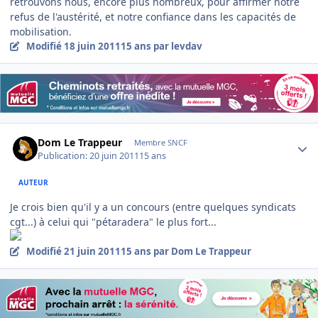
retrouvons nous, encore plus nombreux, pour affirmer notre
refus de l'austérité, et notre confiance dans les capacités de
mobilisation.
Modifié
18 juin 2011
15 ans
par levdav
Author stats
Dom Le Trappeur
Membre SNCF
Publication:
20 juin 2011
15 ans
AUTEUR
Je crois bien qu'il y a un concours (entre quelques syndicats
cgt...) à celui qui "pétaradera" le plus fort...
Modifié
21 juin 2011
15 ans
par Dom Le Trappeur