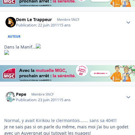
Author stats
Dom Le Trappeur
Membre SNCF
Publication:
22 juin 2011
15 ans
AUTEUR
Dans la Manif...
Author stats
Pepe
Membre SNCF
Publication:
23 juin 2011
15 ans
Normal, y avait Kirikou le clermontois....... sans sa 404!!!
Je ne sais pas si on parle du même, mais moi j'ai bu un godet
avec un Auvergnat qui tutoyait les nuages!