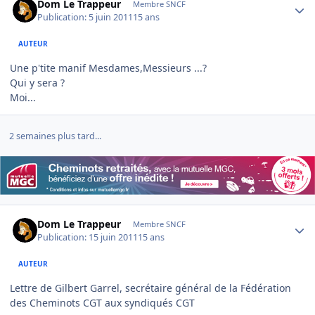
Dom Le Trappeur
Membre SNCF
Publication:
5 juin 2011
15 ans
AUTEUR
Une p'tite manif Mesdames,Messieurs ...?
Qui y sera ?
Moi...
2 semaines plus tard...
Author stats
Dom Le Trappeur
Membre SNCF
Publication:
15 juin 2011
15 ans
AUTEUR
Lettre de Gilbert Garrel, secrétaire général de la Fédération
des Cheminots CGT aux syndiqués CGT