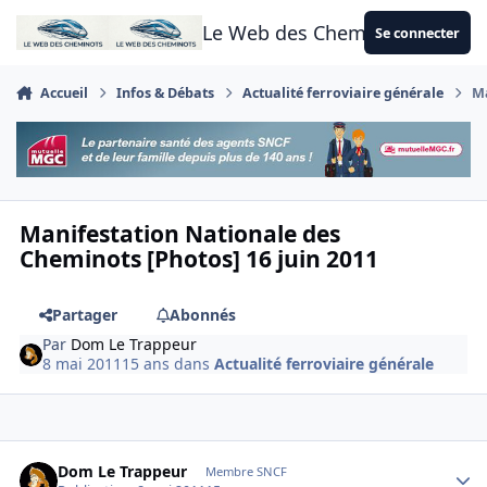
Aller au contenu
Le Web des Cheminots
Se connecter
Accueil
Infos & Débats
Actualité ferroviaire générale
Ma
Manifestation Nationale des
Cheminots [Photos] 16 juin 2011
Partager
Abonnés
Par
Dom Le Trappeur
8 mai 2011
15 ans
dans
Actualité ferroviaire générale
Author stats
Dom Le Trappeur
Membre SNCF