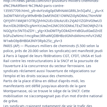
http://fr.news.yahoo.com/sncf-plusieurs-milliers-cheminots-
d%C3%A9filent-%C3%A0-paris-contre-
135957709.html;_ylt=AvYzs6g0pEMhNAKGRRL3n5Qafsl_;_ylu=X
3oDMTNkYzEycW9vBHBrZwM5NDE1OWNlZi0yNDMxLTNmNW
QtYjVlYi1kMjM1OTRjZjhhN2UEcG9zAzUEc2VjA01lZGlhVG9wU3
RvcnlDb2tlBHZlcgNmYzUwZmI2MC05ODMxLTExZTAtOWJhZi1k
NGQyYzc5NTExZDY-;_ylg=X3oDMTFyODk4ZmYxBGludGwDZnIE
bGFuZwNmci1mcgRwc3RhaWQDBHBzdGNhdANmcmFuY2V8Z
W1wbG9pBHB0A3NlY3Rpb25z;_ylv=3
PARIS (AP) — Plusieurs milliers de cheminots (5.500 selon la
police, près de 20.000 selon les syndicats) ont manifesté jeudi
à Paris à l'appel de leurs fédérations CGT, CFDT, UNSA et Sud-
Rail contre les restructurations à la SNCF et la poursuite de
l'ouverture à la concurrence du secteur ferroviaire. Les
syndicats réclament aussi l'ouverture de négociations sur
l'emploi et les droits sociaux des cheminots.
Partis de la place d'Iéna en début d'après-midi, les
manifestants ont défilé jusqu'aux abords de la gare
Montparnasse, où se trouve le siège de la SNCF. Cette
mobilisation ne s'accompagnait pas d'un mot d'ordre national
de grève.
Les syndicats craignent notamment de voir le trafic des