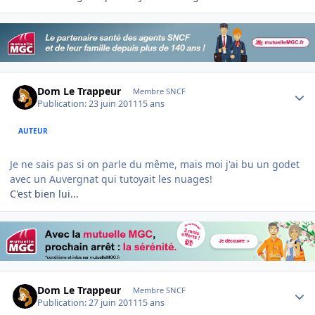
Author stats
Dom Le Trappeur
Membre SNCF
Publication:
23 juin 2011
15 ans
AUTEUR
Je ne sais pas si on parle du même, mais moi j'ai bu un godet
avec un Auvergnat qui tutoyait les nuages!
C'est bien lui...
Author stats
Dom Le Trappeur
Membre SNCF
Publication:
27 juin 2011
15 ans