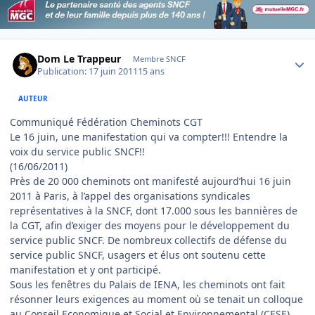
Author stats
Dom Le Trappeur
Membre SNCF
Publication:
17 juin 2011
15 ans
AUTEUR
Communiqué Fédération Cheminots CGT
Le 16 juin, une manifestation qui va compter!!! Entendre la
voix du service public SNCF!!
(16/06/2011)
Près de 20 000 cheminots ont manifesté aujourd’hui 16 juin
2011 à Paris, à l’appel des organisations syndicales
représentatives à la SNCF, dont 17.000 sous les bannières de
la CGT, afin d’exiger des moyens pour le développement du
service public SNCF. De nombreux collectifs de défense du
service public SNCF, usagers et élus ont soutenu cette
manifestation et y ont participé.
Sous les fenêtres du Palais de IENA, les cheminots ont fait
résonner leurs exigences au moment où se tenait un colloque
au Conseil Economique et Social et Environnemental (CESE).