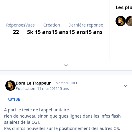
Les plu
Réponses
Vues
Création
Dernière réponse
22
5k
15 ans
15 ans
15 ans
15 ans
Expand topic overview
Author stats
Dom Le Trappeur
Membre SNCF
Publication:
11 mai 2011
15 ans
AUTEUR
A part le texte de l'appel unitaire
rien de nouveau sinon quelques lignes dans les infos flash
salaires de la CGT.
Pas d'infos nouvelles sur le positionnement des autres OS.