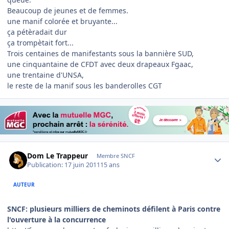
Beaucoup de jeunes et de femmes.
une manif colorée et bruyante...
ça pétèradait dur
ça trompètait fort...
Trois centaines de manifestants sous la bannière SUD,
une cinquantaine de CFDT avec deux drapeaux Fgaac,
une trentaine d'UNSA,
le reste de la manif sous les banderolles CGT
Author stats
Dom Le Trappeur
Membre SNCF
Publication:
17 juin 2011
15 ans
AUTEUR
SNCF: plusieurs milliers de cheminots défilent à Paris contre
l'ouverture à la concurrence