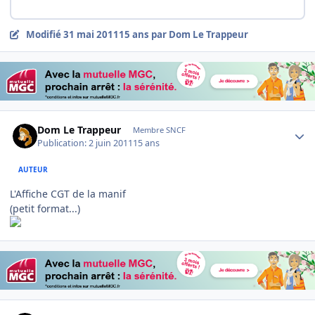
Modifié
31 mai 2011
15 ans
par Dom Le Trappeur
Author stats
Dom Le Trappeur
Membre SNCF
Publication:
2 juin 2011
15 ans
AUTEUR
L'Affiche CGT de la manif
(petit format...)
Author stats