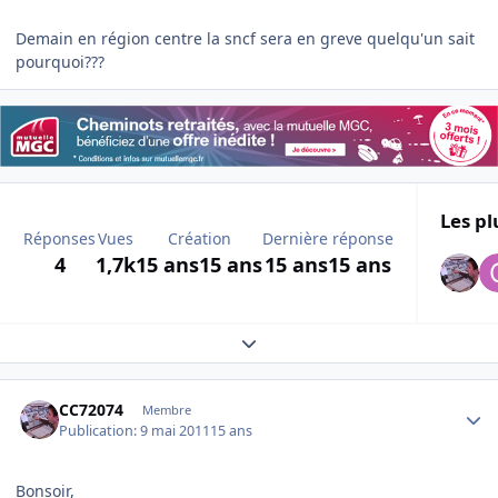
Demain en région centre la sncf sera en greve quelqu'un sait
pourquoi???
Les pl
Réponses
Vues
Création
Dernière réponse
4
1,7k
15 ans
15 ans
15 ans
15 ans
Expand topic overview
Author stats
CC72074
Membre
Publication:
9 mai 2011
15 ans
Bonsoir,