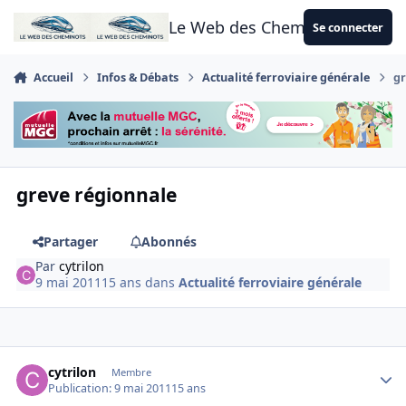
Aller au contenu
Le Web des Cheminots
Se connecter
Accueil
Infos & Débats
Actualité ferroviaire générale
gr
greve régionnale
Partager
Abonnés
Par
cytrilon
9 mai 2011
15 ans
dans
Actualité ferroviaire générale
Author stats
cytrilon
Membre
Publication:
9 mai 2011
15 ans