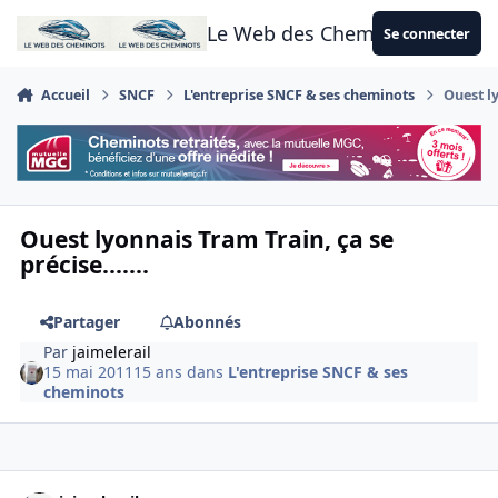
Aller au contenu
Le Web des Cheminots
Se connecter
Accueil
SNCF
L'entreprise SNCF & ses cheminots
Ouest ly
Ouest lyonnais Tram Train, ça se
précise.......
Partager
Abonnés
Par
jaimelerail
15 mai 2011
15 ans
dans
L'entreprise SNCF & ses
cheminots
Author stats