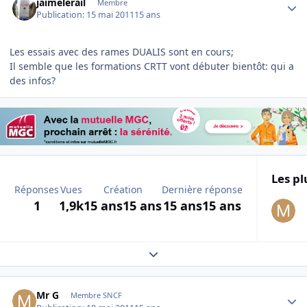
jaimelerail
Membre
Publication:
15 mai 2011
15 ans
Les essais avec des rames DUALIS sont en cours;
Il semble que les formations CRTT vont débuter bientôt: qui a
des infos?
Les pl
Réponses
Vues
Création
Dernière réponse
1
1,9k
15 ans
15 ans
15 ans
15 ans
Expand topic overview
Author stats
Mr G
Membre SNCF