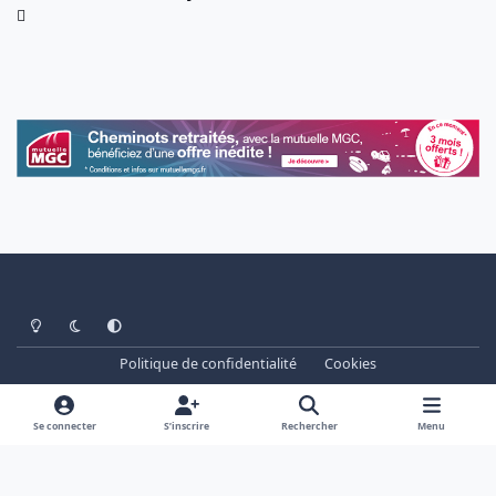
Light Mode
Dark Mode
System Preference
Politique de confidentialité
Cookies
www.cheminots.net - Forum Libre depuis 2003
Powered by
Invision Community
Se connecter
S’inscrire
Rechercher
Menu