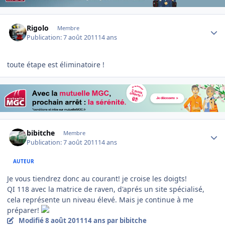
Author stats
Rigolo
Membre
Publication:
7 août 2011
14 ans
toute étape est éliminatoire !
Author stats
bibitche
Membre
Publication:
7 août 2011
14 ans
AUTEUR
Je vous tiendrez donc au courant! je croise les doigts!
QI 118 avec la matrice de raven, d'aprés un site spécialisé,
cela représente un niveau élevé. Mais je continue à me
préparer!
Modifié
8 août 2011
14 ans
par bibitche