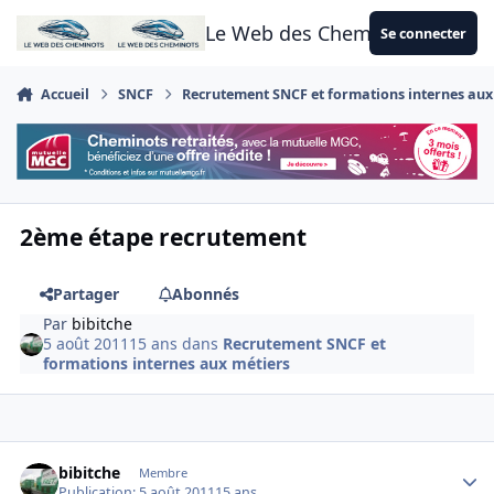
Aller au contenu
Le Web des Cheminots
Se connecter
Accueil
SNCF
Recrutement SNCF et formations internes aux
2ème étape recrutement
Partager
Abonnés
Par
bibitche
5 août 2011
15 ans
dans
Recrutement SNCF et
formations internes aux métiers
Author stats
bibitche
Membre
Publication:
5 août 2011
15 ans