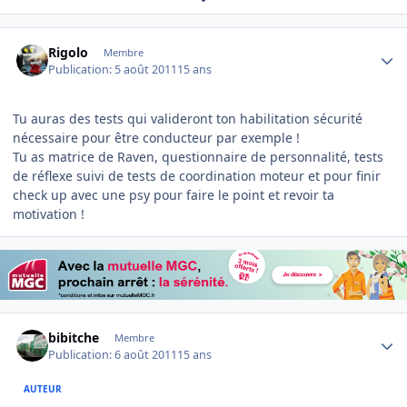
Author stats
Rigolo
Membre
Publication:
5 août 2011
15 ans
Tu auras des tests qui valideront ton habilitation sécurité
nécessaire pour être conducteur par exemple !
Tu as matrice de Raven, questionnaire de personnalité, tests
de réflexe suivi de tests de coordination moteur et pour finir
check up avec une psy pour faire le point et revoir ta
motivation !
Author stats
bibitche
Membre
Publication:
6 août 2011
15 ans
AUTEUR