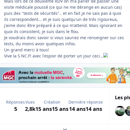
Mais lors de ce deuxième RDV on m'a parler de passer une
visite médicale poussé (ce qui ne me dérange en aucun cas)
puis des "tests de sécurités".. et en fait je ne sais pas à quoi
ils correspondent... et je suis quelqu'un de trés rigoureux,
j'aime donc être préparé à ce qui m'attend. Mais ignorant en
quoi ils consistent, je suis dans le flou.
Je voudrais donc savoir si vous sauriez me renseigner sur ces
tests, du moins avoir quelques infos.
Un grand merci à tous!
Vive la S.NC.F! avec l'espoir de porter un jour ceci...
Les pl
Réponses
Vues
Création
Dernière réponse
5
2,8k
15 ans
15 ans
14 ans
14 ans
Expand topic overview