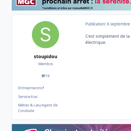
Publication:
6 septembre
C'est simplement de la 
électrique.
stoupidou
Membre
19
messages
Entreprise:
sncf
Service:
trac
Métier & Lieu:
Agent de
Conduite