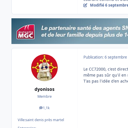
Modifié
6 septembr
Publication:
6 septembre
Le CC72000, c'est direc
même pas sûr qu'il en r
T'as pas l'idée d'en ac
dyonisos
Membre
1,1k
messages
Ville:
saint denis près martel