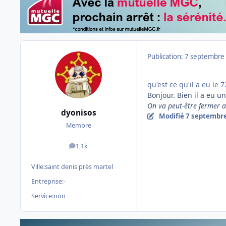
Publication:
7 septembre
qu'est ce qu'il a eu le 
Bonjour. Bien il a eu u
On va peut-être fermer 
dyonisos
Modifié
7 septembr
Membre
1,1k
messages
Ville:
saint denis près martel
Entreprise:
-
Service:
non