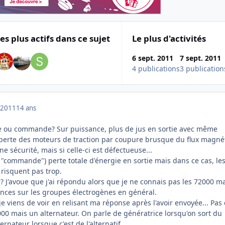
es plus actifs dans ce sujet
Le plus d'activités
6 sept. 2011
7 sept. 2011
4 publications
3 publication
 2011
14 ans
ce ou commande? Sur puissance, plus de jus en sortie avec même
 perte des moteurs de traction par coupure brusque du flux magné
une sécurité, mais si celle-ci est défectueuse...
s "commande") perte totale d'énergie en sortie mais dans ce cas, le
 risquent pas trop.
? J'avoue que j'ai répondu alors que je ne connais pas les 72000 m
ances sur les groupes électrogènes en général.
je viens de voir en relisant ma réponse après l'avoir envoyée... Pas
000 mais un alternateur. On parle de génératrice lorsqu'on sort du
ernateur lorsque c'est de l'alternatif.