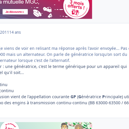
 2011
14 ans
je viens de voir en relisant ma réponse après l'avoir envoyée... Pas
000 mais un alternateur. On parle de génératrice lorsqu'on sort du
ernateur lorsque c'est de l'alternatif.
r : une génératrice, c'est le terme générique pour un appareil qui
 qu'il soit...
tinu
 continu
usion vient de l'appellation courante
GP
(
G
énératrice
P
rincipale) ut
 des engins à transmission continu-continu (BB 63000-63500 / 66