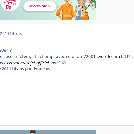
 2011
14 ans
72084 ?
ne casse moteur, et échange avec celui du 72081...
Voir forum LR Pr
avec
renvoi au sujet officiel
, non?
e 2011
14 ans
par dyonisos