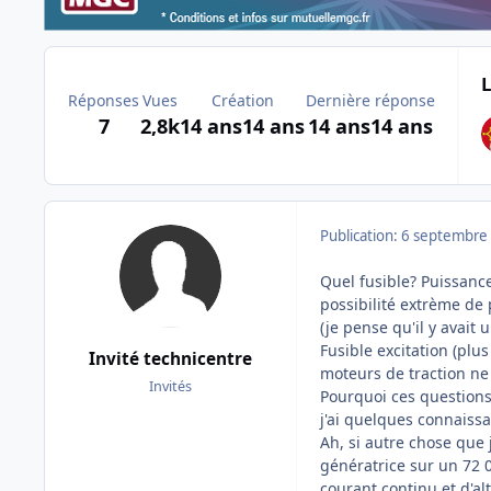
L
Réponses
Vues
Création
Dernière réponse
7
2,8k
14 ans
14 ans
14 ans
14 ans
Publication:
6 septembre
Quel fusible? Puissan
possibilité extrème de
(je pense qu'il y avait 
Fusible excitation (plu
Invité technicentre
moteurs de traction ne
Invités
Pourquoi ces questions
j'ai quelques connaiss
Ah, si autre chose que 
génératrice sur un 72 
courant continu et d'alt