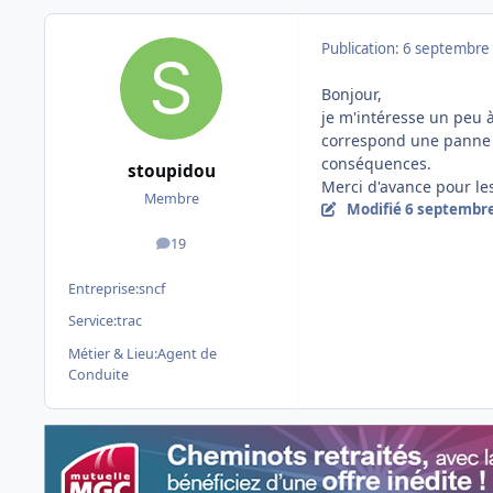
Publication:
6 septembre
Bonjour,
je m'intéresse un peu à
correspond une panne s
conséquences.
stoupidou
Merci d'avance pour le
Membre
Modifié
6 septembr
19
messages
Entreprise:
sncf
Service:
trac
Métier & Lieu:
Agent de
Conduite