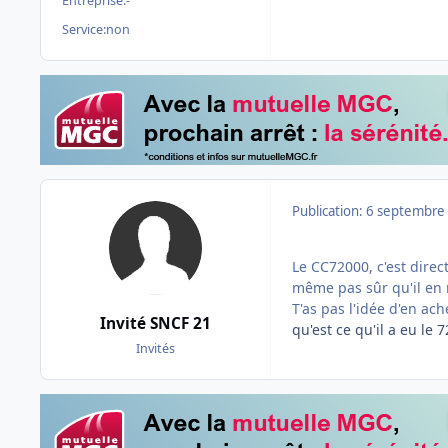
Entreprise:
-
Service:
non
Publication:
6 septembre
Le CC72000, c'est direc
même pas sûr qu'il en r
T'as pas l'idée d'en ac
Invité SNCF 21
qu'est ce qu'il a eu le 
Invités