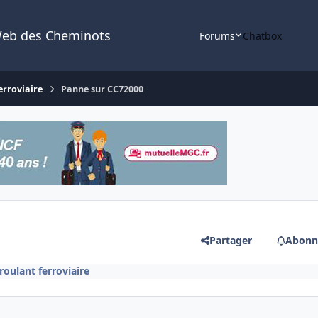
Web des Cheminots
Forums
Chatbox
erroviaire
Panne sur CC72000
Partager
Abonn
roulant ferroviaire