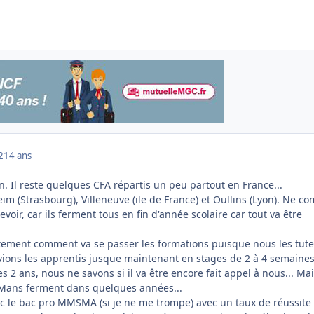
2
14 ans
on. Il reste quelques CFA répartis un peu partout en France...
heim (Strasbourg), Villeneuve (ile de France) et Oullins (Lyon). Ne c
voir, car ils ferment tous en fin d'année scolaire car tout va être
ctement comment va se passer les formations puisque nous les tut
vions les apprentis jusque maintenant en stages de 2 à 4 semaine
es 2 ans, nous ne savons si il va être encore fait appel à nous... Ma
 Mans ferment dans quelques années...
c le bac pro MMSMA (si je ne me trompe) avec un taux de réussite