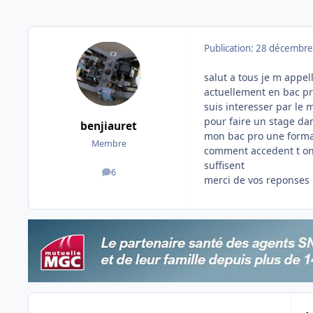
Publication:
28 décembre
salut a tous je m appel
actuellement en bac pro
suis interesser par le 
pour faire un stage da
benjiauret
mon bac pro une format
Membre
comment accedent t on a
suffisent
6
messages
merci de vos reponses