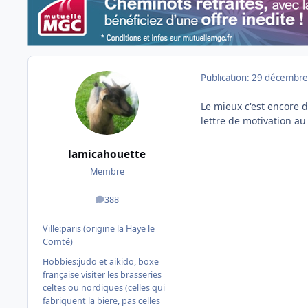
Publication:
29 décembre
Le mieux c'est encore 
lettre de motivation a
lamicahouette
Membre
388
messages
Ville:
paris (origine la Haye le
Comté)
Hobbies:
judo et aikido, boxe
française visiter les brasseries
celtes ou nordiques (celles qui
fabriquent la biere, pas celles