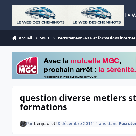
Aller au contenu
Le 
Accueil
SNCF
Recrutement SNCF et formations internes
question diverse metiers s
formations
Par
benjiauret
28 décembre 2011
14 ans
dans
Recrute