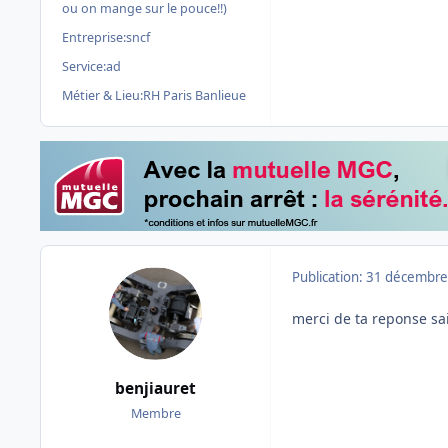
ou on mange sur le pouce!!)
Entreprise:
sncf
Service:
ad
Métier & Lieu:
RH Paris Banlieue
Publication:
31 décembre
merci de ta reponse sait
benjiauret
Membre