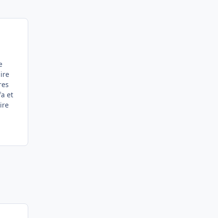
e
ire
res
a et
ire