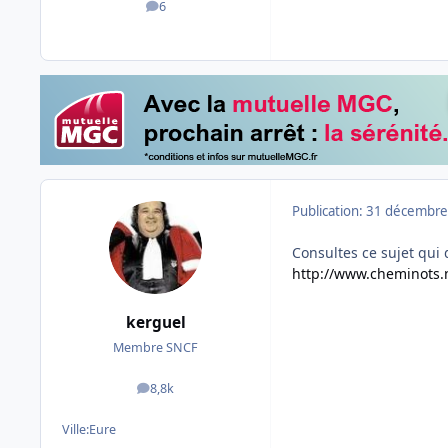
6
messages
Publication:
31 décembre
Consultes ce sujet qui 
http://www.cheminots.
kerguel
Membre SNCF
8,8k
messages
Ville:
Eure