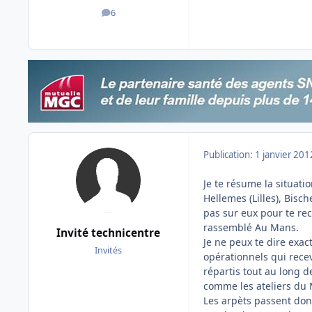
6
messages
Publication:
1 janvier 201
Je te résume la situati
Hellemes (Lilles), Bisc
pas sur eux pour te rece
rassemblé Au Mans.
Invité technicentre
Je ne peux te dire exa
Invités
opérationnels qui rece
répartis tout au long d
comme les ateliers du
Les arpèts passent don