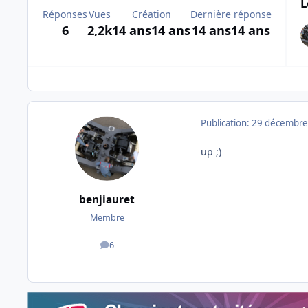
L
Réponses
Vues
Création
Dernière réponse
6
2,2k
14 ans
14 ans
14 ans
14 ans
Publication:
29 décembre
up ;)
benjiauret
Membre
6
messages