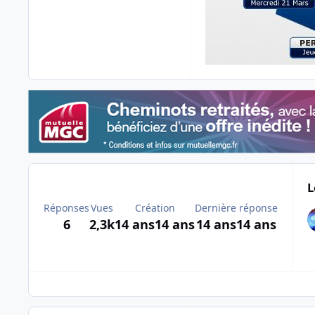
L
Réponses
Vues
Création
Dernière réponse
6
2,3k
14 ans
14 ans
14 ans
14 ans