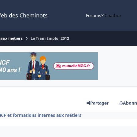
Web des Cheminots
Forums
Chatbox
 aux métiers
Le Train Emploi 2012
Partager
Abonn
CF et formations internes aux métiers