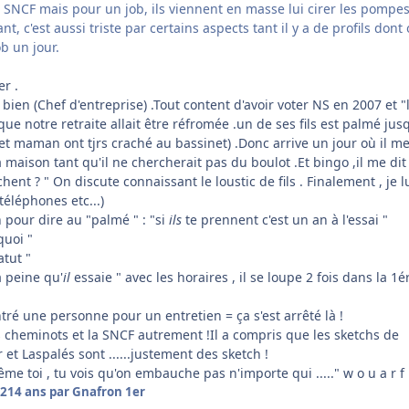
a SNCF mais pour un job, ils viennent en masse lui cirer les pompe
ant, c'est aussi triste par certains aspects tant il y a de profils dont
b un jour.
r .
bien (Chef d'entreprise) .Tout content d'avoir voter NS en 2007 et "
e notre retraite allait être réfromée .un de ses fils est palmé jus
t maman ont tjrs craché au bassinet) .Donc arrive un jour où il me
 la maison tant qu'il ne chercherait pas du boulot .Et bingo ,il me dit 
hent ? " On discute connaissant le loustic de fils . Finalement , je l
téléphones etc...)
en pour dire au "palmé " : "si
ils
te prennent c'est un an à l'essai "
quoi "
atut "
 peine qu'
il
essaie " avec les horaires , il se loupe 2 fois dans la 1é
ntré une personne pour un entretien = ça s'est arrêté là !
es cheminots et la SNCF autrement !Il a compris que les sketchs de
 et Laspalés sont ......justement des sketch !
"Même toi , tu vois qu'on embauche pas n'importe qui ....." w o u a r f 
12
14 ans
par Gnafron 1er