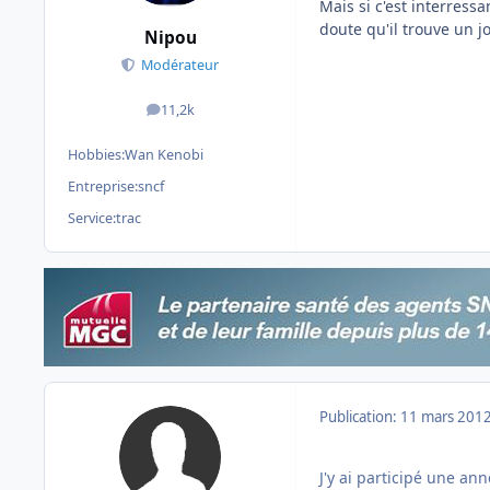
Mais si c'est interressan
doute qu'il trouve un jo
Nipou
Modérateur
11,2k
messages
Hobbies:
Wan Kenobi
Entreprise:
sncf
Service:
trac
Publication:
11 mars 201
J'y ai participé une an