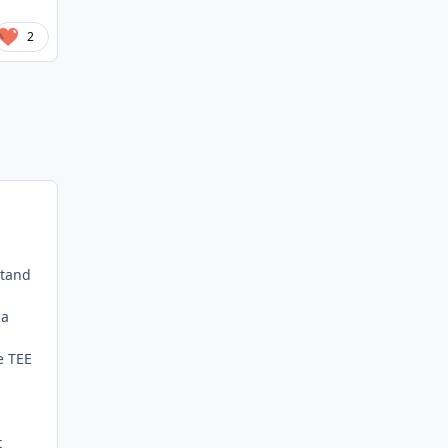
2
stand
 a
e TEE
t