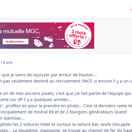
2
14 ans
que je viens de squizzer par erreur de bouton...
est pas seulement destiné au recrutement SNCF, si encore il y a un 
 un de mes anciens jouets, c'est que j'ai fait partie de l'équipe qui
rame sur VP il y a quelques années...
rs", profitez en pour le prendre en photo... C'est la dernière rame d
principalement de mistral 69 et de 2 fourgons générateurs Grand
n stanislas...
hoto les 2 voitures hotel et surtout la voiture bar, seule rescapée
uites... La deuxième, stagnante, se trouve au chemin de fer du hau