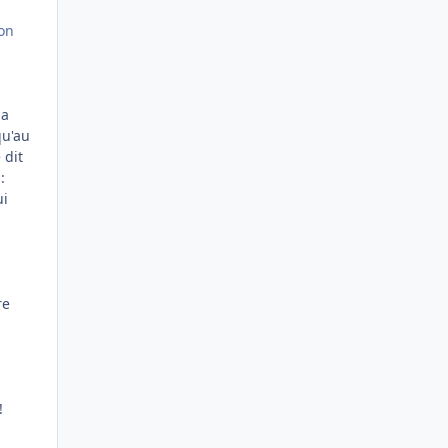
s
 on
la
qu'au
 dit
:
ui
re
!