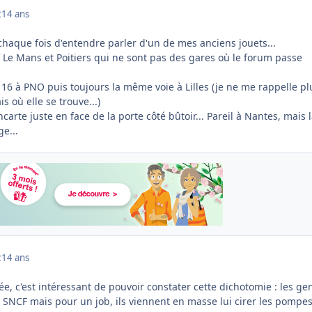
2
14 ans
 chaque fois d'entendre parler d'un de mes anciens jouets...
f Le Mans et Poitiers qui ne sont pas des gares où le forum passe
16 à PNO puis toujours la même voie à Lilles (je ne me rappelle pl
is où elle se trouve...)
ncarte juste en face de la porte côté bûtoir... Pareil à Nantes, mais 
ge...
2
14 ans
née, c'est intéressant de pouvoir constater cette dichotomie : les ge
 SNCF mais pour un job, ils viennent en masse lui cirer les pompes 