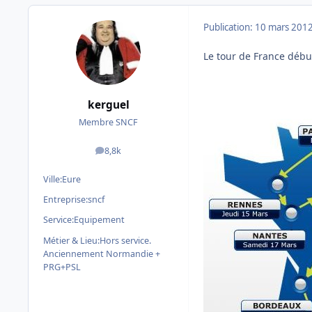
Publication:
10 mars 201
Le tour de France débu
kerguel
Membre SNCF
8,8k
messages
Ville:
Eure
Entreprise:
sncf
Service:
Equipement
Métier & Lieu:
Hors service.
Anciennement Normandie +
PRG+PSL