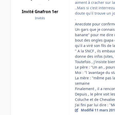
aiment à cracher sur l
..Mais si c'est interress
Invité Gnafron 1er
doute qu'il trouve un jo
Invités
.
Anecdote pour confirme
Un gars que je connais 
banane" pour me dire qu
bout des ongles (papa e
qu'il a viré son fils de
" A la SNCF , ils embauc
donne des infos (sites, 
Toutefois , j'insiste bi
Le père : "Un an , pour
Moi : "l 'avantage du st
La mère : "même pas la
semaine
Finalement , il a renco
Depuis , le père voit l
Coluche et de Chevalier
J'ai fini par lui dire : 
Modifié
11 mars 20