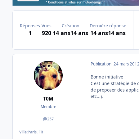
Réponses
Vues
Création
Dernière réponse
1
920
14 ans
14 ans
14 ans
14 ans
Publication:
24 mars 201
Bonne initiative !
C'est une stratégie de
de proposer des applica
etc...).
T0M
Membre
257
messages
Ville:
Paris, FR