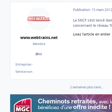
Publication:
15 mars 201
La SNCF s'est lancé da
concernant le réseau Tr
Lisez l'article en entier
www.webtrains.net
Membre
6k
messages
Entreprise:
-
Service:
non
2 semaines plus tard...