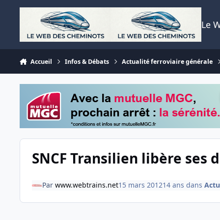
Aller au contenu
Le 
Accueil
Infos & Débats
Actualité ferroviaire générale
SNCF Transilien libère ses
Par
www.webtrains.net
15 mars 2012
14 ans
dans
Actu