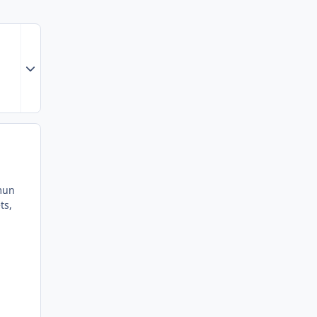
Expand topic overview
mmun
ts,