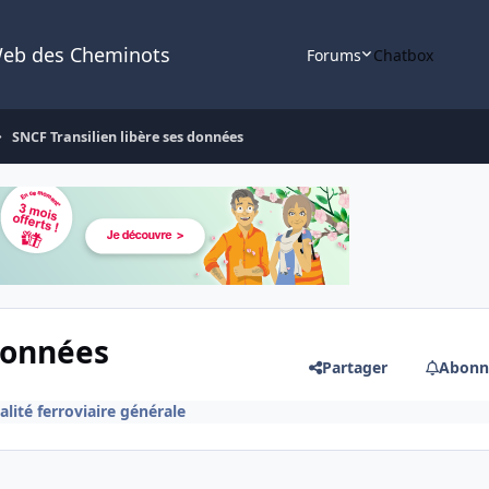
Web des Cheminots
Forums
Chatbox
SNCF Transilien libère ses données
 données
Partager
Abonn
alité ferroviaire générale