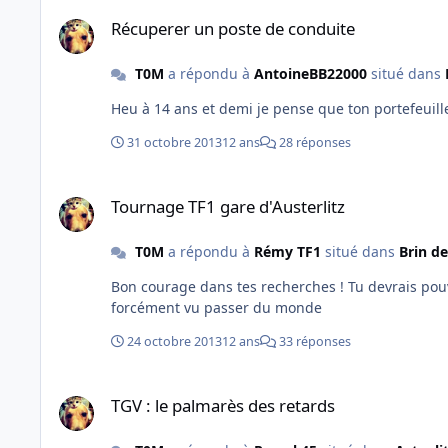
Récuperer un poste de conduite
Récuperer un poste de conduite
T0M
a répondu à
AntoineBB22000
situé dans
Heu à 14 ans et demi je pense que ton portefeuille
31 octobre 2013
12 ans
28 réponses
Tournage TF1 gare d'Austerlitz
Tournage TF1 gare d'Austerlitz
T0M
a répondu à
Rémy TF1
situé dans
Brin de
Bon courage dans tes recherches ! Tu devrais pouvoir trouver quelqu'un ici. Une gare parisienne, peu importe laquelle, a
forcément vu passer du monde
24 octobre 2013
12 ans
33 réponses
TGV : le palmarès des retards
TGV : le palmarès des retards