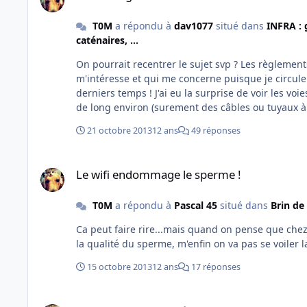
T0M
a répondu à
dav1077
situé dans
INFRA : 
caténaires, ...
On pourrait recentrer le sujet svp ? Les règlements de compte de chacun je m'en contrefiche un peu sur ce sujet qui
m'intéresse et qui me concerne puisque je circule de ce côté là ! Pour ceux qui sont de ce c
derniers temps ! J'ai eu la surprise de voir les voies lentes démontées sur une quinzaine de mètres, avec un trou de 10m
de long environ (surement des câbles ou tuyaux à
21 octobre 2013
12 ans
49 réponses
Le wifi endommage le sperme !
Le wifi endommage le sperme !
T0M
a répondu à
Pascal 45
situé dans
Brin de
Ca peut faire rire...mais quand on pense que chez soi on capte u
la qualité du sperme, m'enfin on va pas se voiler l
15 octobre 2013
12 ans
17 réponses
Collision mortelle près d'Angers entre un TGV et un voiture