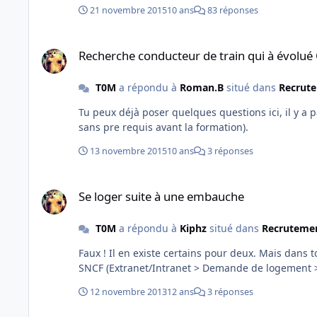
21 novembre 2015
10 ans
83 réponses
Recherche conducteur de train qui à évolué CRL > CRML
Recherche conducteur de train qui à évolu
T0M
a répondu à
Roman.B
situé dans
Recrute
Tu peux déjà poser quelques questions ici, il y a 
sans pre requis avant la formation).
13 novembre 2015
10 ans
3 réponses
Se loger suite à une embauche
Se loger suite à une embauche
T0M
a répondu à
Kiphz
situé dans
Recrutemen
Faux ! Il en existe certains pour deux. Mais dans tous les cas, elles sont prises d’assaut... Pour ICF, il faut passer par la
SNCF (Extranet/Intranet > Demande de logement > e
12 novembre 2013
12 ans
3 réponses