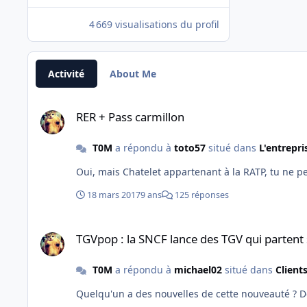
4 669 visualisations du profil
Activité
About Me
RER + Pass carmillon
RER + Pass carmillon
T0M
a répondu à
toto57
situé dans
L'entrepr
18 mars 2017
9 ans
125 réponses
TGVpop : la SNCF lance des TGV qui partent selon les votes 
TGVpop : la SNCF lance des TGV qui partent 
T0M
a répondu à
michael02
situé dans
Client
Quelqu'un a des nouvelles de cette nouveauté ? De