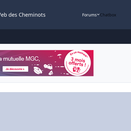
Web des Cheminots
Forums
Chatbox