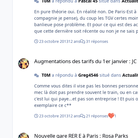
T0M
a répondu à
Pascal 45
situé dans
Actuali
En pure théorie oui. En réalité non. De Paris-Est à la LGV de Vaires il y a peu de voies (moins que Montparnasse et
compagnie je pense), du coup les TGV certes moin
banlieue pose problème. Et pour ce qui est des accidents de personne et autres problèmes indépendants de la ligne,
que cette dernière soit récente ou non je ne sais 
Est ait reçu de nouvelles rames Duplex).
23 octobre 2013
12 ans
31 réponses
Augmentations des tarifs du 1er janvier : JC Delarue appelle
Augmentations des tarifs du 1er janvier : JC
T0M
a répondu à
Greg4546
situé dans
Actuali
Comme vous dites il vise pas les bonnes personnes !! Mais surtout, ce qui me fait un peu grincer des dents, c'es
mec là doit pas prendre souvent le train, ou en cas de pr
c'est lui qui paye...et pas son entreprise ! Et puis on a bien remarqué que dans les transports en commun il est pas
exemplaire ce c**
23 octobre 2013
12 ans
21 réponses
1
Nouvelle gare RER E à Paris : Rosa Parks
Nouvelle gare RER E à Paris : Rosa Parks