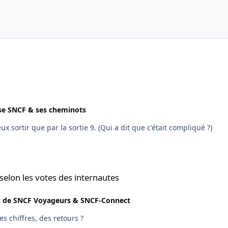
ise SNCF & ses cheminots
Oui, mais Chatelet appartenant à la RATP, tu ne peux sortir que par la sortie 9. (Qui a dit que c'était compliqué ?)
des internautes
selon les votes des internautes
s de SNCF Voyageurs & SNCF-Connect
s chiffres, des retours ?