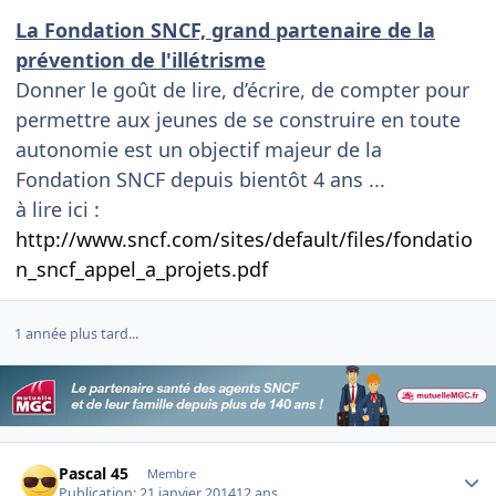
La Fondation SNCF, grand partenaire de la
prévention de l'illétrisme
Donner le goût de lire, d’écrire, de compter pour
permettre aux jeunes de se construire en toute
autonomie est un objectif majeur de la
Fondation SNCF depuis bientôt 4 ans ...
à lire ici :
http://www.sncf.com/sites/default/files/fondatio
n_sncf_appel_a_projets.pdf
1 année plus tard...
Author stats
Pascal 45
Membre
Publication:
21 janvier 2014
12 ans