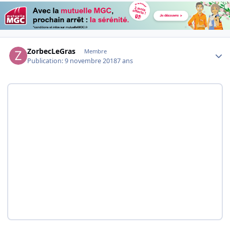
Author stats
ZorbecLeGras
Membre
Publication:
9 novembre 2018
7 ans