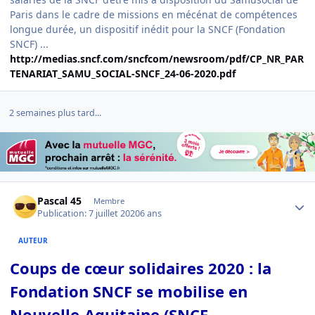
Paris dans le cadre de missions en mécénat de compétences
longue durée, un dispositif inédit pour la SNCF (Fondation
SNCF) ...
http://medias.sncf.com/sncfcom/newsroom/pdf/CP_NR_PAR
TENARIAT_SAMU_SOCIAL-SNCF_24-06-2020.pdf
2 semaines plus tard...
Author stats
Pascal 45
Membre
Publication:
7 juillet 2020
6 ans
AUTEUR
Coups de cœur solidaires 2020 : la
Fondation SNCF se mobilise en
Nouvelle-Aquitaine (SNCF -