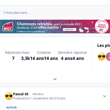
7 mois plus tard...
Les pl
Réponses
Vues
Création
Dernière réponse
7
3,3k
14 ans
14 ans
4 ans
4 ans
Expand topic overview
Author stats
Pascal 45
Membre
Publication:
1 novembre 2012
13 ans
AUTEUR