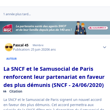
1 année plus tard...
Author stats
Pascal 45
Membre
Publication:
25 juin 2020
6 ans
AUTEUR
La SNCF et le Samusocial de Paris
renforcent leur partenariat en faveur
des plus démunis (SNCF - 24/06/2020)
Citation
La SNCF et le Samusocial de Paris signent un nouvel accord
en faveur des plus démunis. Cet accord permettra aux
salariés de la SNCF d’être mis à disposition du Samusocial de