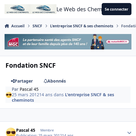
Aller au contenu
Le Web des Cheminots
Se connecter
Accueil
SNCF
L'entreprise SNCF & ses cheminots
Fondat
Fondation SNCF
Partager
Abonnés
Par
Pascal 45
25 mars 2012
14 ans
dans
L'entreprise SNCF & ses
cheminots
Author stats
Pascal 45
Membre
Publication:
25 mars 2012
14 ans