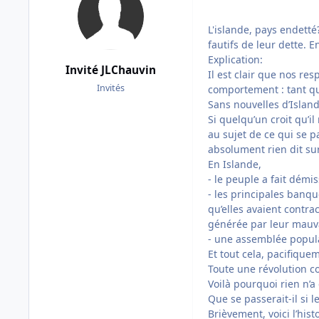
L'islande, pays endetté
fautifs de leur dette. E
Explication:
Invité JLChauvin
Il est clair que nos re
Invités
comportement : tant qu
Sans nouvelles d’Island
Si quelqu’un croit qu’i
au sujet de ce qui se p
absolument rien dit sur
En Islande,
- le peuple a fait dém
- les principales banqu
qu’elles avaient contr
générée par leur mauva
- une assemblée populai
Et tout cela, pacifique
Toute une révolution co
Voilà pourquoi rien n’
Que se passerait-il si 
Brièvement, voici l’histo