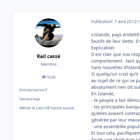
Publication:
7 avril 2012
1
L'islande, pays endetté
fautifs de leur dette. E
Explication:
Il est clair que nos re
Rail cassé
comportement : tant qu
Membre
Sans nouvelles d’Island
Si quelqu’un croit qu’i
10,6k
messages
au sujet de ce qui se p
absolument rien dit sur
Entreprise:
sncf
En Islande,
Service:
equ
- le peuple a fait dém
- les principales banqu
Métier & Lieu:
VB haute savoie
qu’elles avaient contr
générée par leur mauva
- une assemblée populai
Et tout cela, pacifique
Toute une révolution co