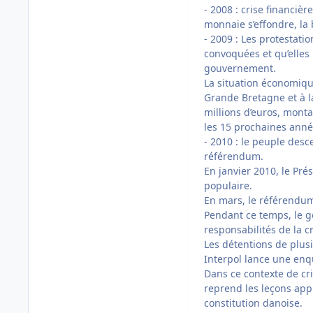
- 2008 : crise financiè
monnaie s’effondre, la
- 2009 : Les protestati
convoquées et qu’elles 
gouvernement.
La situation économique
Grande Bretagne et à l
millions d’euros, mont
les 15 prochaines anné
- 2010 : le peuple des
référendum.
En janvier 2010, le Prés
populaire.
En mars, le référendum
Pendant ce temps, le g
responsabilités de la cr
Les détentions de plu
Interpol lance une enqu
Dans ce contexte de cr
reprend les leçons appri
constitution danoise.