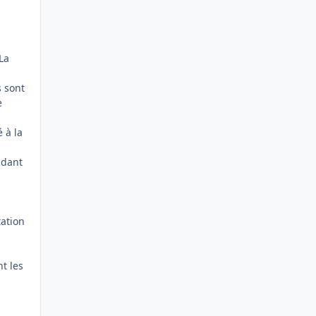
La
s sont
e
 à la
ndant
tation
t les