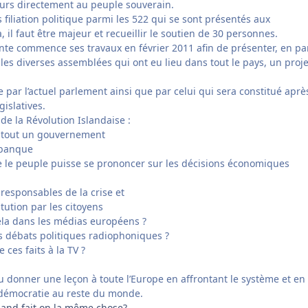
cours directement au peuple souverain.
s filiation politique parmi les 522 qui se sont présentés aux
, il faut être majeur et recueillir le soutien de 30 personnes.
ante commence ses travaux en février 2011 afin de présenter, en pa
 les diverses assemblées qui ont eu lieu dans tout le pays, un proj
e par l’actuel parlement ainsi que par celui qui sera constitué aprè
gislatives.
e de la Révolution Islandaise :
e tout un gouvernement
a banque
 le peuple puisse se prononcer sur les décisions économiques
esponsables de la crise et
itution par les citoyens
ela dans les médias européens ?
es débats politiques radiophoniques ?
 ces faits à la TV ?
u donner une leçon à toute l’Europe en affrontant le système et en
démocratie au reste du monde.
quand fait on la même chose?