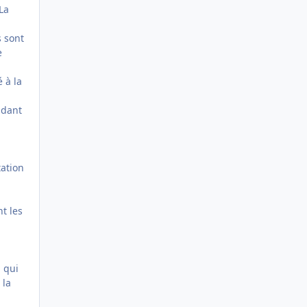
La
s sont
e
 à la
ndant
tation
t les
 qui
 la