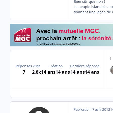
Bien sûr que non !
Le peuple islandais a s
donnant une leçon de 
L
Réponses
Vues
Création
Dernière réponse
7
2,8k
14 ans
14 ans
14 ans
14 ans
Publication:
7 avril 2012
1