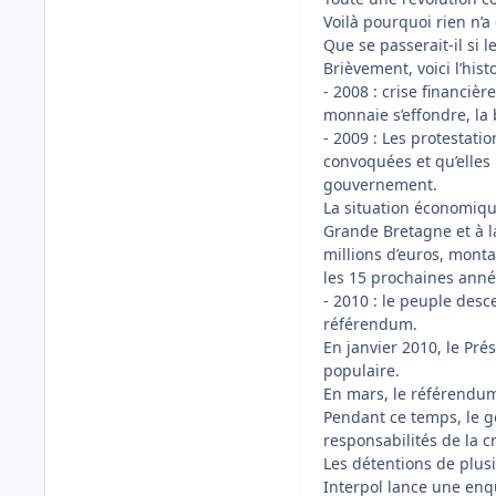
Voilà pourquoi rien n’
Que se passerait-il si 
Brièvement, voici l’histo
- 2008 : crise financiè
monnaie s’effondre, la
- 2009 : Les protestati
convoquées et qu’elles 
gouvernement.
La situation économique
Grande Bretagne et à l
millions d’euros, mont
les 15 prochaines anné
- 2010 : le peuple des
référendum.
En janvier 2010, le Prés
populaire.
En mars, le référendum
Pendant ce temps, le g
responsabilités de la cr
Les détentions de plu
Interpol lance une enqu