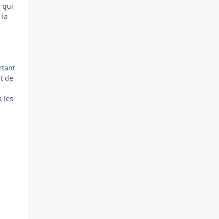
 qui
 la
rtant
et de
s les