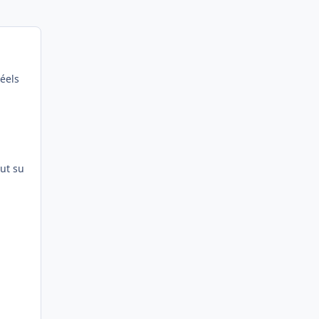
réels
out su