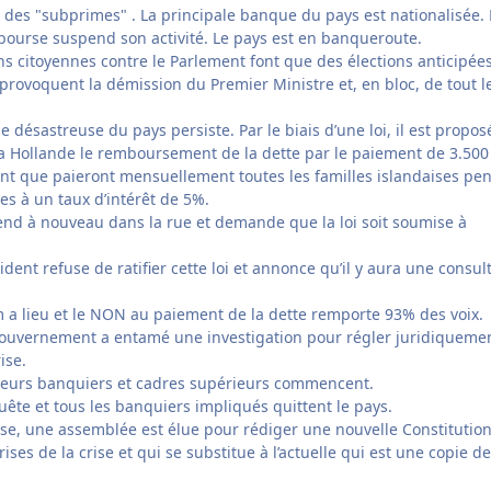
re des "subprimes" . La principale banque du pays est nationalisée. 
 bourse suspend son activité. Le pays est en banqueroute.
ons citoyennes contre le Parlement font que des élections anticipée
provoquent la démission du Premier Ministre et, en bloc, de tout l
 désastreuse du pays persiste. Par le biais d’une loi, il est proposé
a Hollande le remboursement de la dette par le paiement de 3.500
ant que paieront mensuellement toutes les familles islandaises pe
es à un taux d’intérêt de 5%.
cend à nouveau dans la rue et demande que la loi soit soumise à
ident refuse de ratifier cette loi et annonce qu’il y aura une consul
 a lieu et le NON au paiement de la dette remporte 93% des voix.
ouvernement a entamé une investigation pour régler juridiquemen
ise.
sieurs banquiers et cadres supérieurs commencent.
ête et tous les banquiers impliqués quittent le pays.
ise, une assemblée est élue pour rédiger une nouvelle Constitution
ses de la crise et qui se substitue à l’actuelle qui est une copie de