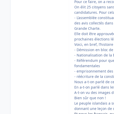
Pour ce faire, on a re
On élit 25 citoyens san
candidatures. Pour cela
- L’assemblée constitu
des avis collectés dans
Grande Charte.
Elle doit être approuvé
prochaines élections lé
Voici, en bref, l’histoir
- Démission en bloc d
- Nationalisation de l
- Référendum pour que
fondamentales
- emprisonnement des r
- réécriture de la const
Nous a-t-on parlé de c
En a-t-on parlé dans l
A-t-on vu des images de
Bien sûr que non !
Le peuple islandais a s
donnant une leçon de 
Et nous les français, 