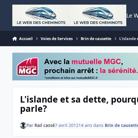
Aller au contenu
Le 
Accueil
Voies de Services
Brin de causette
L'islande
L'islande et sa dette, pour
parle?
Par
Rail cassé
7 avril 2012
14 ans
dans
Brin de causett