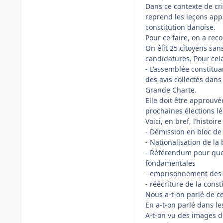
Dans ce contexte de cr
reprend les leçons appri
constitution danoise.
Pour ce faire, on a re
On élit 25 citoyens san
candidatures. Pour cela
- L’assemblée constitu
des avis collectés dans
Grande Charte.
Elle doit être approuvé
prochaines élections lé
Voici, en bref, l’histoir
- Démission en bloc d
- Nationalisation de l
- Référendum pour que
fondamentales
- emprisonnement des r
- réécriture de la const
Nous a-t-on parlé de c
En a-t-on parlé dans l
A-t-on vu des images de