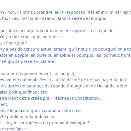
???? non, ils ont su prendre leurs responsabilités et incriminer les 
n tous cas, c'est silence radio dans le reste de l'europe.
sponsables politiques sont totalement opposés à ce type de
'il y a de la musique, on danse.
e : Pourquoi ?
l n’y a pas de censure actuellement, qu’il nous dise pourquoi on a t
asse en Egypte, en Syrie ou en Lybie et pourquoi les journaux n’ont
 ce qui se passe en Islande :
issionner un gouvernement au complet,
es ont été nationalisées et il a été décidé de ne pas payer la dette
acté auprès de banques de Grande Bretagne et de Hollande, dette
ise politique financière
re vient d’être créée pour réécrire la Constitution.
ment.
ntre le pouvoir qui a conduit à cette crise.
a été publié pendant deux ans.
les citoyens européens en prenaient exemple ?
ire des faits :