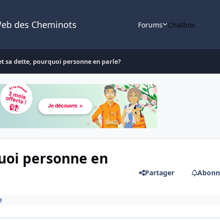
Web des Cheminots
Forums
Chatbox
 et sa dette, pourquoi personne en parle?
quoi personne en
Partager
Abonn
e