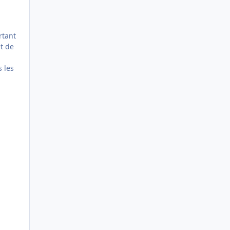
rtant
et de
s les