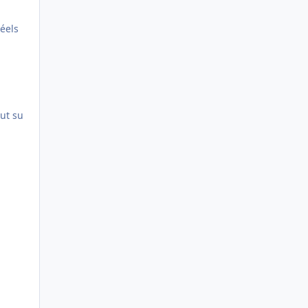
réels
out su