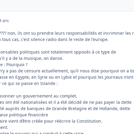
4 ans
???? non, ils ont su prendre leurs responsabilités et incriminer les 
n tous cas, c'est silence radio dans le reste de l'europe.
sponsables politiques sont totalement opposés à ce type de
'il y a de la musique, on danse.
e : Pourquoi ?
l n’y a pas de censure actuellement, qu’il nous dise pourquoi on a t
asse en Egypte, en Syrie ou en Lybie et pourquoi les journaux n’ont
 ce qui se passe en Islande :
issionner un gouvernement au complet,
es ont été nationalisées et il a été décidé de ne pas payer la dette
acté auprès de banques de Grande Bretagne et de Hollande, dette
ise politique financière
re vient d’être créée pour réécrire la Constitution.
ment.
ntre le pouvoir qui a conduit à cette crise.