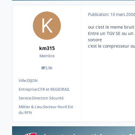
Publication:
10 mars 200
oui c'est le meme bruit 
Entre un TGV SE ou un 
sonore
c'est le compresseur ou
km315
Membre
5,9k
messages
Ville:
DIJON
Entreprise:
CFR et REGIORAIL
Service:
Direction Sécurité
Métier & Lieu:
Secteur Nord Est
du RFN