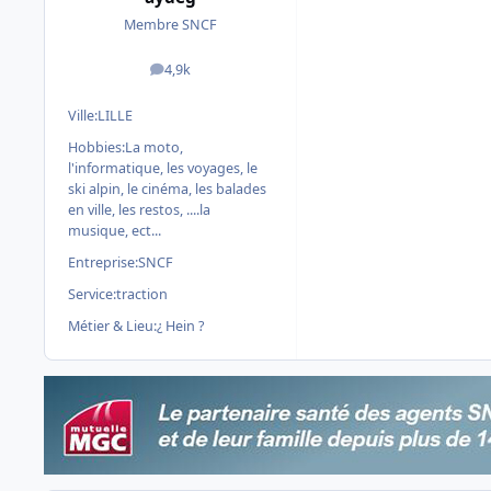
Membre SNCF
4,9k
messages
Ville:
LILLE
Hobbies:
La moto,
l'informatique, les voyages, le
ski alpin, le cinéma, les balades
en ville, les restos, ....la
musique, ect...
Entreprise:
SNCF
Service:
traction
Métier & Lieu:
¿ Hein ?