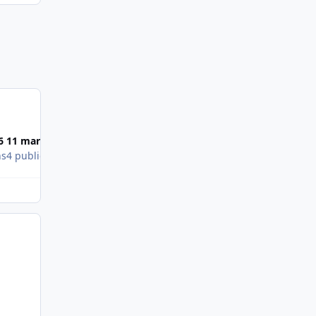
Images publiées
6
11 mars 2006
16 mars 2006
ns
4 publications
2 publications