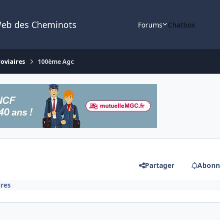
Web des Cheminots
Forums
Chatbox
roviaires
100ème Agc
Partager
Abonn
ires