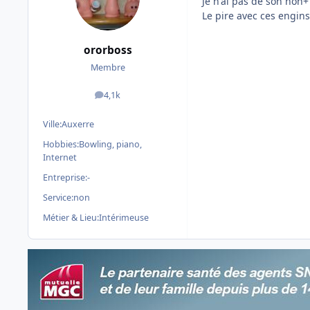
Je n'ai pas de son non+ 
Le pire avec ces engins
ororboss
Membre
4,1k
messages
Ville:
Auxerre
Hobbies:
Bowling, piano,
Internet
Entreprise:
-
Service:
non
Métier & Lieu:
Intérimeuse