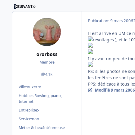
DERNIÈRE PAGE
1
2
SUIVANT
Publication:
9 mars 2006
Il est arrivé en UM ce 
), et le 1
ororboss
Il y avait un peu de to
Membre
PS: si les photos ne son
4,1k
messages
les fenêtres ne sont p
PPS: dédicace à tous le
Ville:
Auxerre
Modifié
9 mars 2006
Hobbies:
Bowling, piano,
Internet
Entreprise:
-
Service:
non
Métier & Lieu:
Intérimeuse