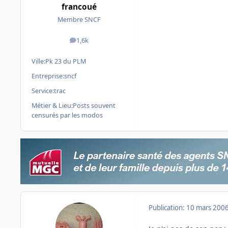
francoué
Membre SNCF
1,6k
messages
Ville:
Pk 23 du PLM
Entreprise:
sncf
Service:
trac
Métier & Lieu:
Posts souvent
censurés par les modos
Publication:
10 mars 200