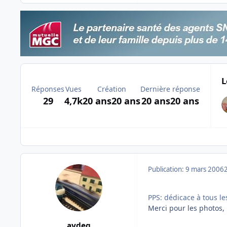
L
Réponses
Vues
Création
Dernière réponse
29
4,7k
20 ans
20 ans
20 ans
20 ans
Publication:
9 mars 2006
PPS: dédicace à tous le
Merci pour les photos,
aydeg