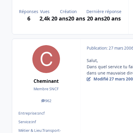
Réponses
Vues
Création
Dernière réponse
6
2,4k
20 ans
20 ans
20 ans
20 ans
Publication:
27 mars 200
Salut,
Dans quel service tu fa
dans une mauvaise direc
Modifié
27 mars 20
Cheminant
Membre SNCF
962
messages
Entreprise:
sncf
Service:
inf
Métier & Lieu:
Transport-