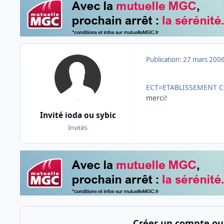
Publication:
27 mars 200
ECT=ETABLISSEMENT 
merci!
Invité ioda ou sybic
Invités
Créer un compte ou