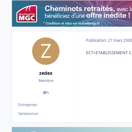
Publication:
27 mars 200
ECT=ETABLISSEMENT 
zedex
Membre
5
messages
Entreprise:
-
Service:
non