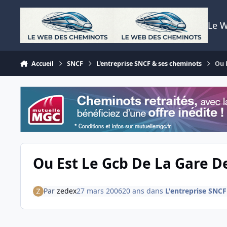
Aller au contenu
Le 
Accueil
SNCF
L'entreprise SNCF & ses cheminots
Ou 
Ou Est Le Gcb De La Gare D
Par
zedex
27 mars 2006
20 ans
dans
L'entreprise SNC