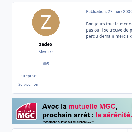
Publication:
27 mars 200
Bon jours tout le monde
pas ou il se trouve de 
perdu demain mercis 
zedex
Membre
5
messages
Entreprise:
-
Service:
non