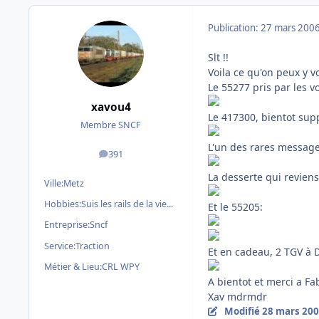
Publication:
27 mars 200
Slt !!
Voila ce qu'on peux y v
Le 55277 pris par les vo
xavou4
Le 417300, bientot supp
Membre SNCF
L'un des rares messager
391
messages
La desserte qui reviens
Ville:
Metz
Hobbies:
Suis les rails de la vie...
Et le 55205:
Entreprise:
Sncf
Service:
Traction
Et en cadeau, 2 TGV à D
Métier & Lieu:
CRL WPY
A bientot et merci a Fab
Xav mdrmdr
Modifié
28 mars 20