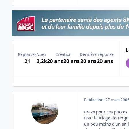
L
Réponses
Vues
Création
Dernière réponse
21
3,2k
20 ans
20 ans
20 ans
20 ans
Publication:
27 mars 200
Bravo pour ces photos.
Pour le triage de Terg
un peu moins d'un an je