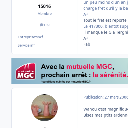
un peu moins d'un an je
15016
charge fret qu'il y la ba
Membre
A+
Tout le fret est reporte
139
Le 417300, bientot supp
messages
il manque le G a Tergn
Entreprise:
sncf
A+
Fab
Service:
inf
Publication:
27 mars 200
Wahou c'est magnifiqu
Bises mes ptits arden