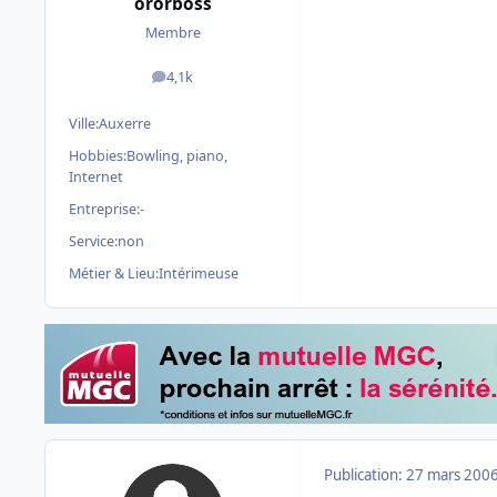
ororboss
Membre
4,1k
messages
Ville:
Auxerre
Hobbies:
Bowling, piano,
Internet
Entreprise:
-
Service:
non
Métier & Lieu:
Intérimeuse
Publication:
27 mars 200