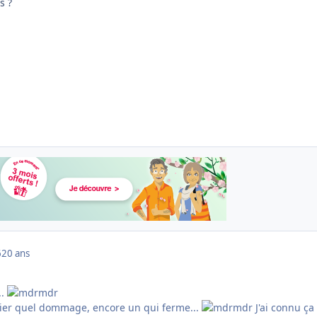
s ?
6
20 ans
..
nier quel dommage, encore un qui ferme...
J'ai connu ça 