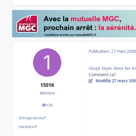
Publication:
27 mars 200
Glups Dijon dans les Ar
Comment ca?
Modifié
27 mars 20
15016
Membre
139
messages
Entreprise:
sncf
Service:
inf