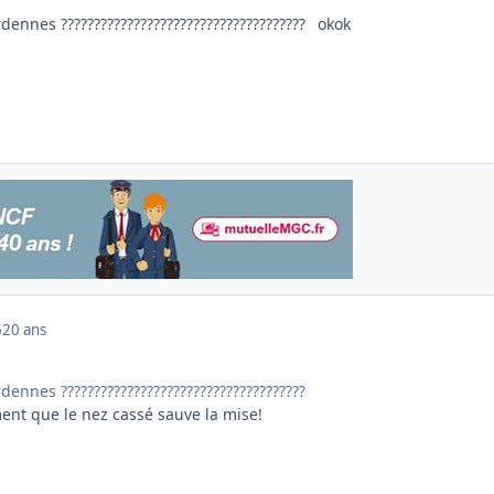
dennes ?????????????????????????????????????
okok
6
20 ans
dennes ?????????????????????????????????????
ent que le nez cassé sauve la mise!