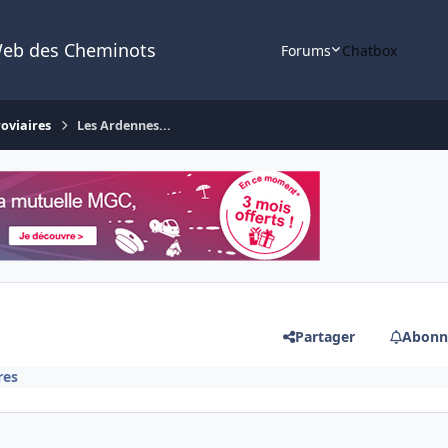
Web des Cheminots
Forums
Chatbox
roviaires
Les Ardennes...
Partager
Abonn
res