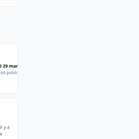
6
29 mars 2006
ns
4 publications
il y a
la