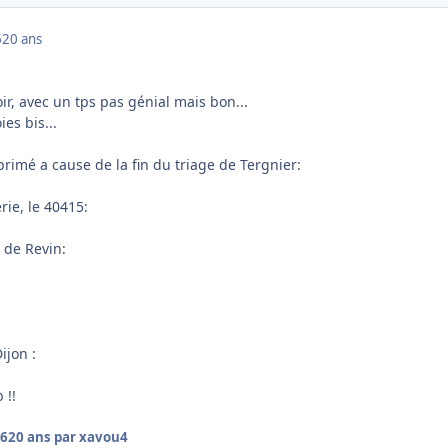
6
20 ans
oir, avec un tps pas génial mais bon...
ies bis...
rimé a cause de la fin du triage de Tergnier:
ie, le 40415:
 de Revin:
ijon :
 !!
06
20 ans
par xavou4