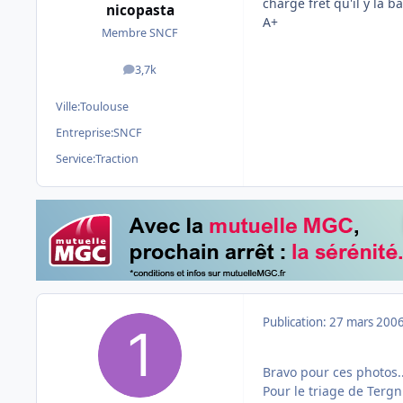
charge fret qu'il y la ba
nicopasta
A+
Membre SNCF
3,7k
messages
Ville:
Toulouse
Entreprise:
SNCF
Service:
Traction
Publication:
27 mars 200
Bravo pour ces photos.
Pour le triage de Terg