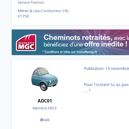
Service:
Traction
Métier & Lieu:
Conducteur CRL
ET PSE
Publication:
19 novembre
Pour l'instant tu as pa
... ?
ADC01
Membre SNCF
44k
messages