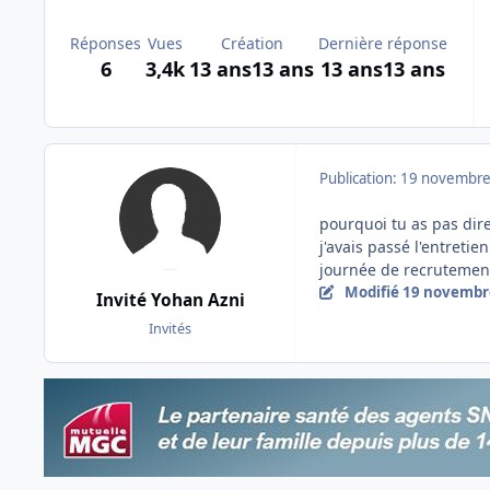
Réponses
Vues
Création
Dernière réponse
6
3,4k
13 ans
13 ans
13 ans
13 ans
Publication:
19 novembre
pourquoi tu as pas di
j'avais passé l'entret
journée de recrutement
Modifié
19 novembr
Invité Yohan Azni
Invités