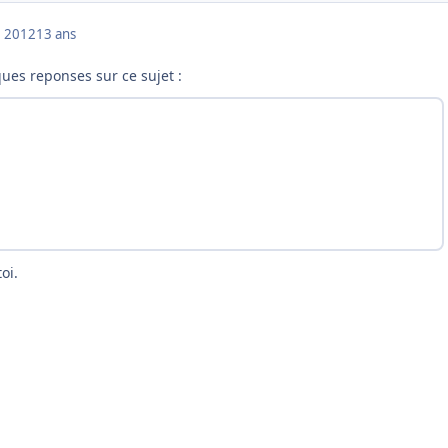
 2012
13 ans
ues reponses sur ce sujet :
oi.