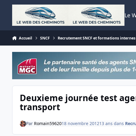
Aller au contenu
Le 
Accueil
SNCF
Recrutement SNCF et formations internes
Deuxieme journée test agen
transport
Par
Romain59620
18 novembre 2012
13 ans
dans
Recr