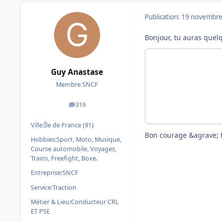
Publication:
19 novembre
Bonjour, tu auras quelq
Guy Anastase
Membre SNCF
319
messages
Ville:
Île de France (91)
Bon courage &agrave; t
Hobbies:
Sport, Moto, Musique,
Course automobile, Voyages,
Trains, Freefight, Boxe.
Entreprise:
SNCF
Service:
Traction
Métier & Lieu:
Conducteur CRL
ET PSE