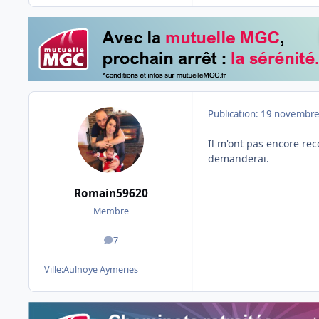
Publication:
19 novembre
Il m'ont pas encore re
demanderai.
Romain59620
Membre
7
messages
Ville:
Aulnoye Aymeries