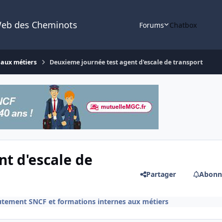
Web des Cheminots
Forums
Chatbox
 aux métiers
Deuxieme journée test agent d'escale de transport
t d'escale de
Partager
Abonn
utement SNCF et formations internes aux métiers