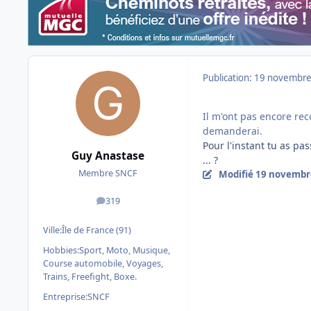
Publication:
19 novembre
Il m'ont pas encore re
demanderai.
Pour l'instant tu as pa
Guy Anastase
... ?
Membre SNCF
Modifié
19 novembr
319
messages
Ville:
Île de France (91)
Hobbies:
Sport, Moto, Musique,
Course automobile, Voyages,
Trains, Freefight, Boxe.
Entreprise:
SNCF