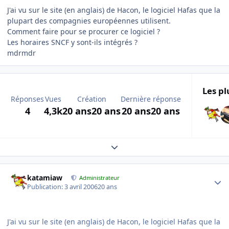
J'ai vu sur le site (en anglais) de Hacon, le logiciel Hafas que la
plupart des compagnies européennes utilisent.
Comment faire pour se procurer ce logiciel ?
Les horaires SNCF y sont-ils intégrés ?
mdrmdr
Les pl
Réponses
Vues
Création
Dernière réponse
4
4,3k
20 ans
20 ans
20 ans
20 ans
Expand topic overview
Author stats
katamiaw
Administrateur
Publication:
3 avril 2006
20 ans
J'ai vu sur le site (en anglais) de Hacon, le logiciel Hafas que la