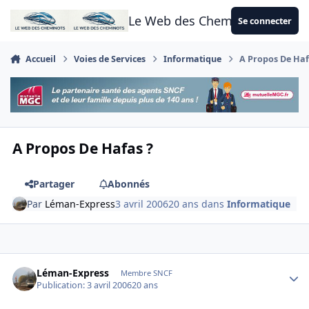
Aller au contenu
Le Web des Cheminots
Se connecter
Accueil
Voies de Services
Informatique
A Propos De Haf
A Propos De Hafas ?
Partager
Abonnés
Par
Léman-Express
3 avril 2006
20 ans
dans
Informatique
Author stats
Léman-Express
Membre SNCF
Publication:
3 avril 2006
20 ans