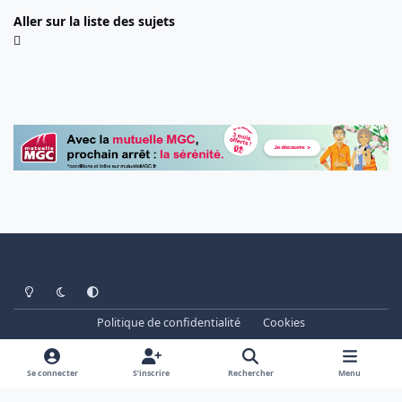
Aller sur la liste des sujets
Light Mode
Dark Mode
System Preference
Politique de confidentialité
Cookies
www.cheminots.net - Forum Libre depuis 2003
Powered by
Invision Community
Se connecter
S’inscrire
Rechercher
Menu