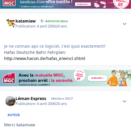
Author stats
katamiaw
Administrateur
Publication:
4 avril 2006
20 ans
Je ne connais aps ce logiciel, c'est quoi exactement?
Hafas Deutsche Bahn Fahrplan:
http://www.hacon.de/hafas_e/wincl.shtml
Author stats
Léman-Express
Membre SNCF
Publication:
4 avril 2006
20 ans
AUTEUR
Merci katamiaw