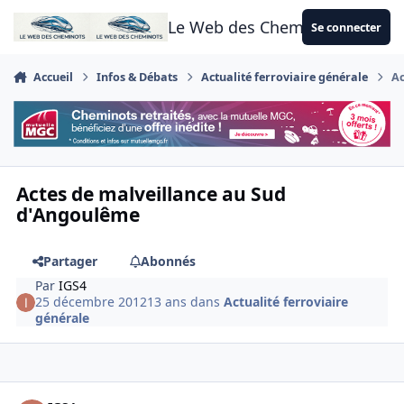
Aller au contenu
Le Web des Cheminots
Se connecter
Accueil
Infos & Débats
Actualité ferroviaire générale
Ac
Actes de malveillance au Sud
d'Angoulême
Partager
Abonnés
Par
IGS4
25 décembre 2012
13 ans
dans
Actualité ferroviaire
générale
Author stats