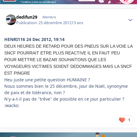
Author stats
dedifun29
Membre
Publication:
25 décembre 2012
13 ans
HENRI116
24 Dec 2012, 19:14
DEUX HEURES DE RETARD POUR DES PNEUS SUR LA VOIE LA
SNCF POURRAIT ETRE PLUS REACTIVE IL EN FAUT PEU
POUR METTRE LE BAZAR SOUHAITONS QUE LES
VOYAGEURS VICTIMES SOIENT DEDOMMAGES MAIS LA SNCF
EST PINGRE
Heu juste une petite question HUMAINE ?
Nous sommes bien le 25 décembre, jour de Noël, synonyme
de paix et de tolérance, non ?
N'y-a-t-il pas de "trêve" de possible en ce jour particulier ?
:wacko:
1