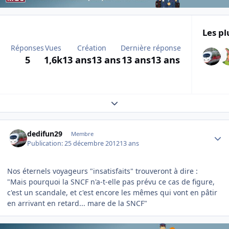
Les pl
Réponses
Vues
Création
Dernière réponse
5
1,6k
13 ans
13 ans
13 ans
13 ans
Expand topic overview
Author stats
dedifun29
Membre
Publication:
25 décembre 2012
13 ans
Nos éternels voyageurs "insatisfaits" trouveront à dire :
"Mais pourquoi la SNCF n'a-t-elle pas prévu ce cas de figure,
c'est un scandale, et c'est encore les mêmes qui vont en pâtir
en arrivant en retard... mare de la SNCF"