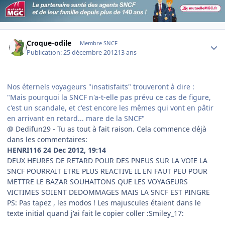
Author stats
Croque-odile
Membre SNCF
Publication:
25 décembre 2012
13 ans
Nos éternels voyageurs "insatisfaits" trouveront à dire :
"Mais pourquoi la SNCF n'a-t-elle pas prévu ce cas de figure,
c'est un scandale, et c'est encore les mêmes qui vont en pâtir
en arrivant en retard... mare de la SNCF"
@ Dedifun29 - Tu as tout à fait raison. Cela commence déjà
dans les commentaires:
HENRI116
24 Dec 2012, 19:14
DEUX HEURES DE RETARD POUR DES PNEUS SUR LA VOIE LA
SNCF POURRAIT ETRE PLUS REACTIVE IL EN FAUT PEU POUR
METTRE LE BAZAR SOUHAITONS QUE LES VOYAGEURS
VICTIMES SOIENT DEDOMMAGES MAIS LA SNCF EST PINGRE
PS: Pas tapez , les modos ! Les majuscules étaient dans le
texte initial quand j'ai fait le copier coller :Smiley_17: