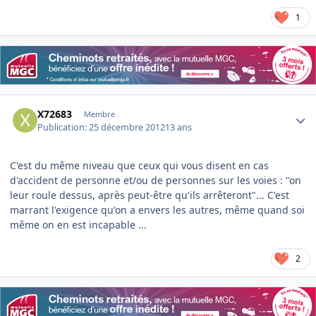
1
Author stats
X72683
Membre
Publication:
25 décembre 2012
13 ans
C'est du même niveau que ceux qui vous disent en cas
d'accident de personne et/ou de personnes sur les voies : "on
leur roule dessus, après peut-être qu'ils arrêteront"... C'est
marrant l'exigence qu'on a envers les autres, même quand soi
même on en est incapable ...
2