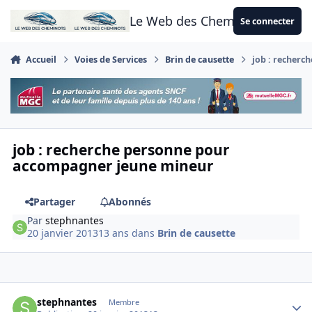
Aller au contenu
Le Web des Cheminots
Se connecter
Accueil
Voies de Services
Brin de causette
job : recher
job : recherche personne pour
accompagner jeune mineur
Partager
Abonnés
Par
stephnantes
20 janvier 2013
13 ans
dans
Brin de causette
Author stats
stephnantes
Membre