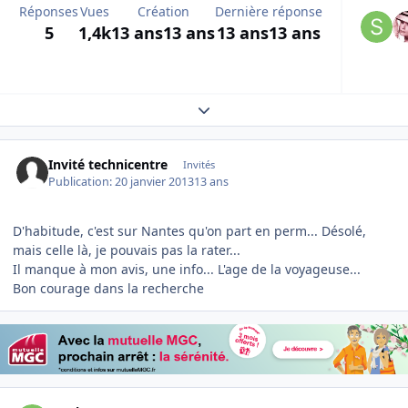
Réponses
Vues
Création
Dernière réponse
5
1,4k
13 ans
13 ans
13 ans
13 ans
Expand topic overview
Invité technicentre
Invités
Publication:
20 janvier 2013
13 ans
D'habitude, c'est sur Nantes qu'on part en perm... Désolé,
mais celle là, je pouvais pas la rater...
Il manque à mon avis, une info... L'age de la voyageuse...
Bon courage dans la recherche
Author stats