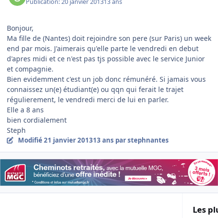
Publication:
20 janvier 2013
13 ans
Bonjour,
Ma fille de (Nantes) doit rejoindre son pere (sur Paris) un week
end par mois. J'aimerais qu'elle parte le vendredi en debut
d'apres midi et ce n'est pas tjs possible avec le service Junior
et compagnie.
Bien evidemment c'est un job donc rémunéré. Si jamais vous
connaissez un(e) étudiant(e) ou qqn qui ferait le trajet
régulierement, le vendredi merci de lui en parler.
Elle a 8 ans
bien cordialement
Steph
Modifié
21 janvier 2013
13 ans
par stephnantes
Les pl