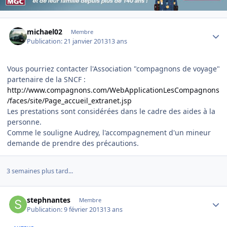
Author stats
michael02
Membre
Publication:
21 janvier 2013
13 ans
Vous pourriez contacter l'Association "compagnons de voyage"
partenaire de la SNCF :
http://www.compagnons.com/WebApplicationLesCompagnons
/faces/site/Page_accueil_extranet.jsp
Les prestations sont considérées dans le cadre des aides à la
personne.
Comme le souligne Audrey, l'accompagnement d'un mineur
demande de prendre des précautions.
3 semaines plus tard...
Author stats
stephnantes
Membre
Publication:
9 février 2013
13 ans