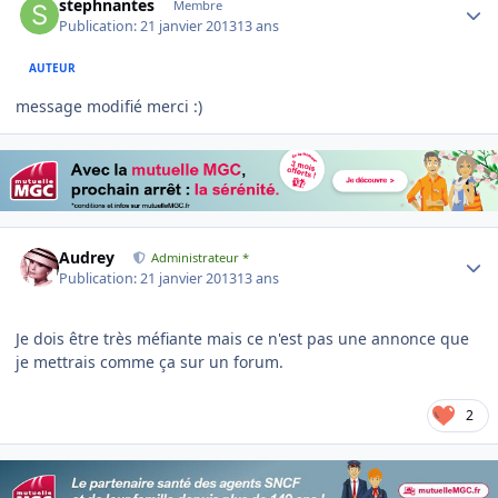
stephnantes
Membre
Publication:
21 janvier 2013
13 ans
AUTEUR
message modifié merci :)
Author stats
Audrey
Administrateur *
Publication:
21 janvier 2013
13 ans
Je dois être très méfiante mais ce n'est pas une annonce que
je mettrais comme ça sur un forum.
2