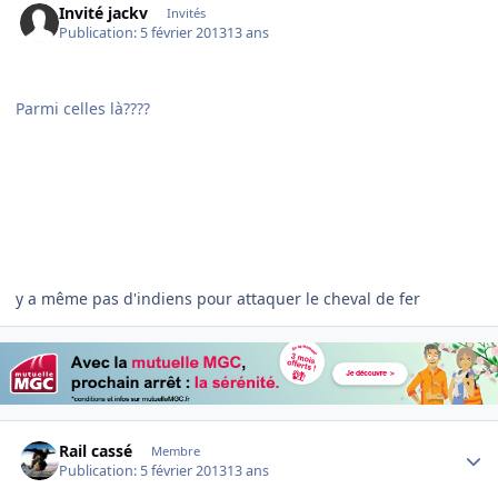
Invité jackv
Invités
Publication:
5 février 2013
13 ans
Parmi celles là????
y a même pas d'indiens pour attaquer le cheval de fer
Author stats
Rail cassé
Membre
Publication:
5 février 2013
13 ans