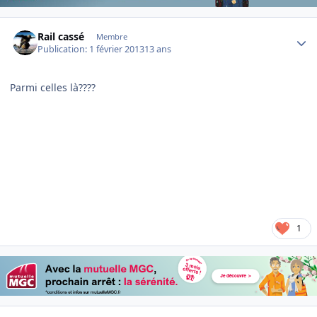
Author stats
Rail cassé
Membre
Publication:
1 février 2013
13 ans
Parmi celles là????
1