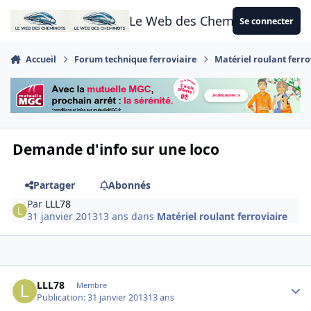
Aller au contenu
Le Web des Cheminots
Se connecter
Accueil
Forum technique ferroviaire
Matériel roulant ferro
Demande d'info sur une loco
Partager
Abonnés
Par
LLL78
31 janvier 2013
13 ans
dans
Matériel roulant ferroviaire
Author stats
LLL78
Membre
Publication:
31 janvier 2013
13 ans