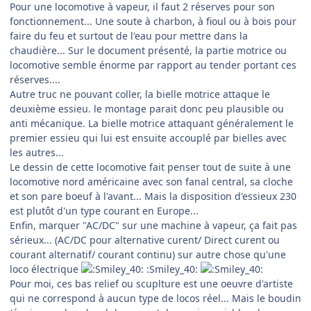
Pour une locomotive à vapeur, il faut 2 réserves pour son
fonctionnement... Une soute à charbon, à fioul ou à bois pour
faire du feu et surtout de l'eau pour mettre dans la
chaudière... Sur le document présenté, la partie motrice ou
locomotive semble énorme par rapport au tender portant ces
réserves....
Autre truc ne pouvant coller, la bielle motrice attaque le
deuxième essieu. le montage parait donc peu plausible ou
anti mécanique. La bielle motrice attaquant généralement le
premier essieu qui lui est ensuite accouplé par bielles avec
les autres...
Le dessin de cette locomotive fait penser tout de suite à une
locomotive nord américaine avec son fanal central, sa cloche
et son pare boeuf à l'avant... Mais la disposition d'essieux 230
est plutôt d'un type courant en Europe...
Enfin, marquer "AC/DC" sur une machine à vapeur, ça fait pas
sérieux... (AC/DC pour alternative curent/ Direct curent ou
courant alternatif/ courant continu) sur autre chose qu'une
loco électrique
:Smiley_40:
Pour moi, ces bas relief ou scuplture est une oeuvre d'artiste
qui ne correspond à aucun type de locos réel... Mais le boudin