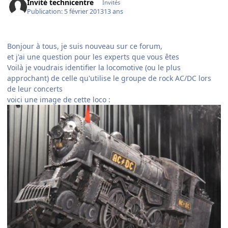
Invité technicentre
Invités
Publication:
5 février 2013
13 ans
Bonjour à tous, je suis nouveau sur ce forum,
et j'ai une question pour les experts que vous êtes
Voilà je voudrais identifier la locomotive (ou le plus
approchant) de celle qu'utilise le groupe de rock AC/DC lors
de leur concerts
voici une image de cette loco :