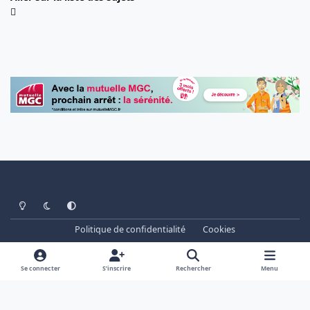
Light Mode
Dark Mode
System Preference
Politique de confidentialité
Cookies
www.cheminots.net - Forum Libre depuis 2003
Powered by
Invision Community
Se connecter
S’inscrire
Rechercher
Menu