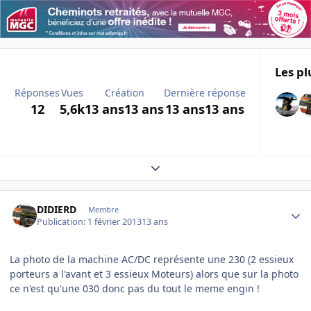
Les pl
Réponses
Vues
Création
Dernière réponse
12
5,6k
13 ans
13 ans
13 ans
13 ans
Expand topic overview
Author stats
DIDIERD
Membre
Publication:
1 février 2013
13 ans
La photo de la machine AC/DC représente une 230 (2 essieux
porteurs a l'avant et 3 essieux Moteurs) alors que sur la photo
ce n'est qu'une 030 donc pas du tout le meme engin !