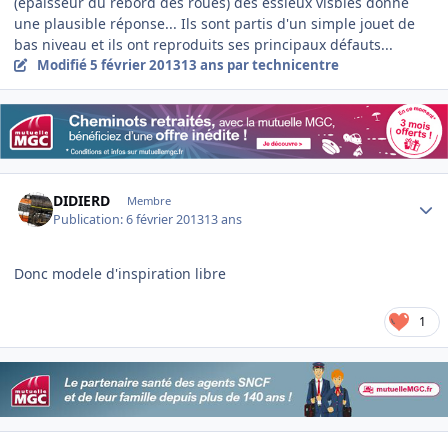
(épaisseur du rebord des roues) des essieux visbles donne
une plausible réponse... Ils sont partis d'un simple jouet de
bas niveau et ils ont reproduits ses principaux défauts...
Modifié
5 février 2013
13 ans
par technicentre
Author stats
DIDIERD
Membre
Publication:
6 février 2013
13 ans
Donc modele d'inspiration libre
1