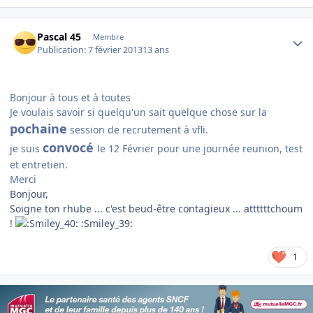
Author stats
Pascal 45
Membre
Publication:
7 février 2013
13 ans
Bonjour à tous et à toutes
Je voulais savoir si quelqu'un sait quelque chose sur la
pochaine
session de recrutement à vfli.
convocé
je suis
le 12 Février pour une journée reunion, test
et entretien.
Merci
Bonjour,
Soigne ton rhube ... c'est beud-être contagieux ... attttttchoum
!
:Smiley_39:
1