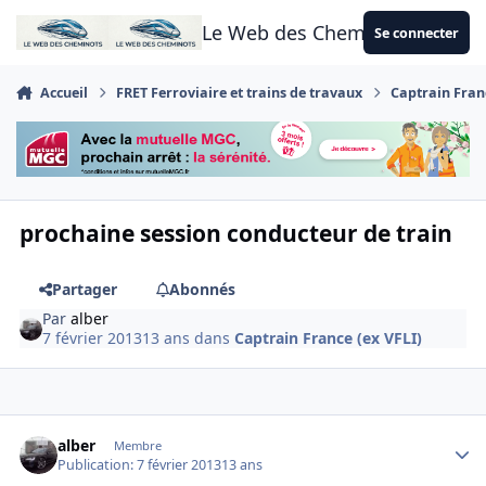
Aller au contenu
Le Web des Cheminots
Se connecter
Accueil
FRET Ferroviaire et trains de travaux
Captrain Franc
prochaine session conducteur de train
Partager
Abonnés
Par
alber
7 février 2013
13 ans
dans
Captrain France (ex VFLI)
Author stats
alber
Membre
Publication:
7 février 2013
13 ans