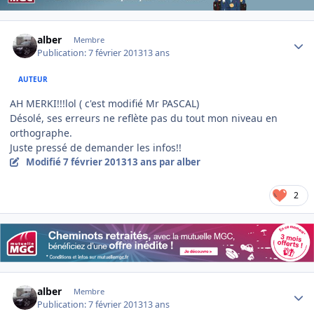
Author stats
alber
Membre
Publication:
7 février 2013
13 ans
AUTEUR
AH MERKI!!!lol ( c'est modifié Mr PASCAL)
Désolé, ses erreurs ne reflète pas du tout mon niveau en
orthographe.
Juste pressé de demander les infos!!
Modifié
7 février 2013
13 ans
par alber
2
Author stats
alber
Membre
Publication:
7 février 2013
13 ans