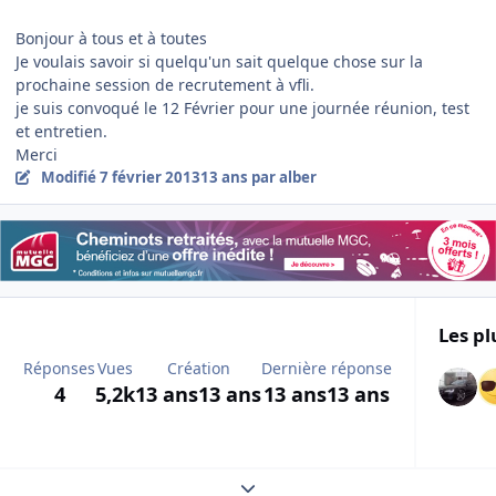
Bonjour à tous et à toutes
Je voulais savoir si quelqu'un sait quelque chose sur la
prochaine session de recrutement à vfli.
je suis convoqué le 12 Février pour une journée réunion, test
et entretien.
Merci
Modifié
7 février 2013
13 ans
par alber
Les pl
Réponses
Vues
Création
Dernière réponse
4
5,2k
13 ans
13 ans
13 ans
13 ans
Expand topic overview