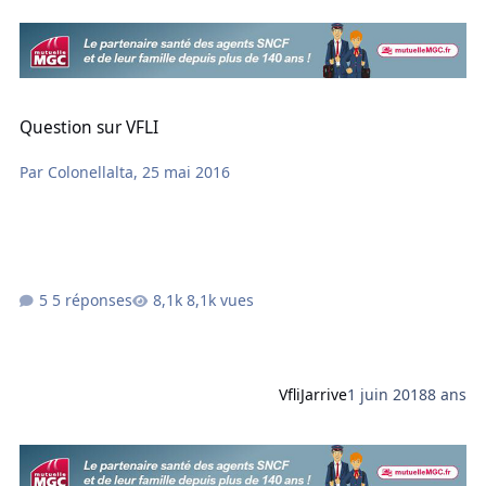
Question sur VFLI
Question sur VFLI
Par
Colonellalta
,
25 mai 2016
5 réponses
8,1k vues
VfliJarrive
1 juin 2018
8 ans