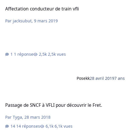
Affectation conducteur de train vfli
Affectation conducteur de train vfli
Par
jacksubut
,
9 mars 2019
1 réponse
2,5k vues
Posekk
28 avril 2019
7 ans
Passage de SNCF à VFLI pour découvrir le Fret.
Passage de SNCF à VFLI pour découvrir le Fret.
Par
Tyga
,
28 mars 2018
14 réponses
6,1k vues