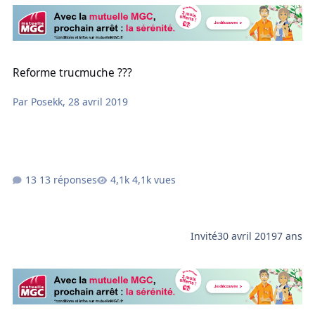
Reforme trucmuche ???
Reforme trucmuche ???
Par
Posekk
,
28 avril 2019
13 réponses
4,1k vues
Invité
30 avril 2019
7 ans