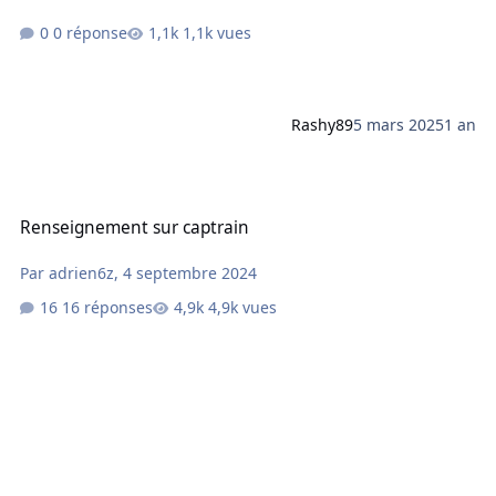
0 réponse
1,1k vues
Rashy89
5 mars 2025
1 an
Renseignement sur captrain
Renseignement sur captrain
Par
adrien6z
,
4 septembre 2024
16 réponses
4,9k vues