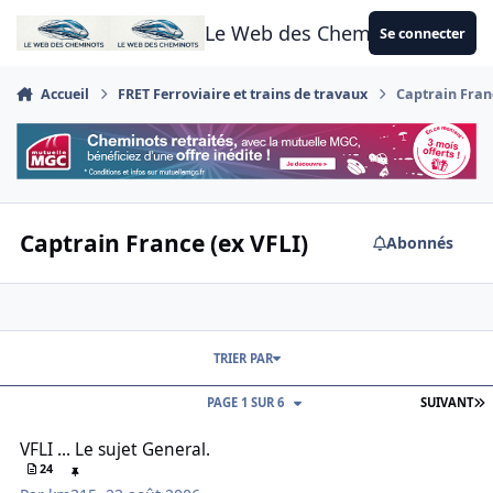
Aller au contenu
Le Web des Cheminots
Se connecter
Accueil
FRET Ferroviaire et trains de travaux
Captrain Franc
Captrain France (ex VFLI)
Abonnés
TRIER PAR
D
PAGE 1 SUR 6
SUIVANT
VFLI ... Le sujet General.
VFLI ... Le sujet General.
24