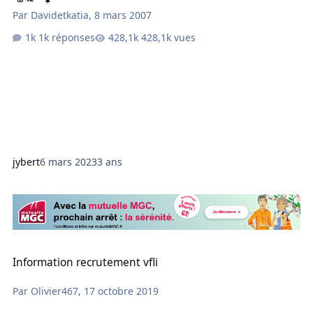
Par
Davidetkatia
,
8 mars 2007
1k réponses
428,1k vues
jybert
6 mars 2023
3 ans
Information recrutement vfli
Information recrutement vfli
Par
Olivier467
,
17 octobre 2019