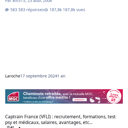
Par
km315
,
23 août 2006
583 réponses
187,8k vues
Laroche
17 septembre 2024
1 an
Captrain France (VFLI) : recrutement, formations, test psy et médica
Captrain France (VFLI) : recrutement, formations, test
psy et médicaux, salaires, avantages, etc...
42