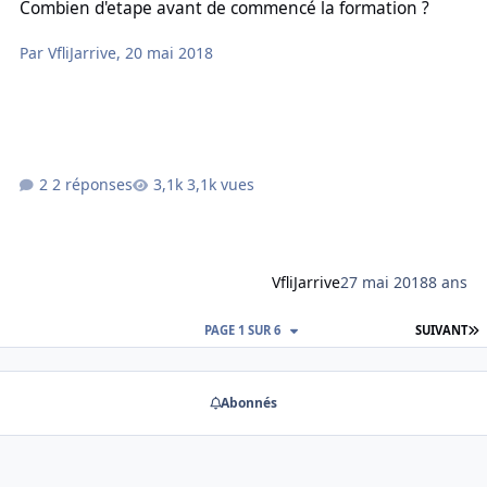
Combien d'etape avant de commencé la formation ?
Par
VfliJarrive
,
20 mai 2018
2 réponses
3,1k vues
VfliJarrive
27 mai 2018
8 ans
D
PAGE 1 SUR 6
SUIVANT
Abonnés