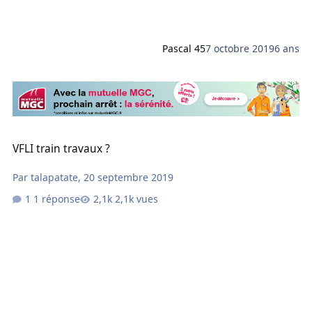
Pascal 45
7 octobre 2019
6 ans
VFLI train travaux ?
VFLI train travaux ?
Par
talapatate
,
20 septembre 2019
1 réponse
2,1k vues