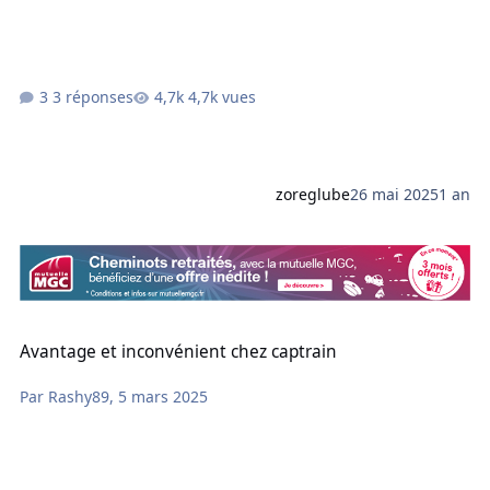
3 réponses
4,7k vues
zoreglube
26 mai 2025
1 an
Avantage et inconvénient chez captrain
Avantage et inconvénient chez captrain
Par
Rashy89
,
5 mars 2025