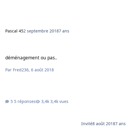
Pascal 45
2 septembre 2018
7 ans
déménagement ou pas..
déménagement ou pas..
Par
Fred236
,
6 août 2018
5 réponses
3,4k vues
Invité
8 août 2018
7 ans