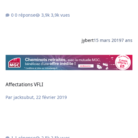
0 réponse
3,9k vues
jybert
15 mars 2019
7 ans
Affectations VFLI
Affectations VFLI
Par
jacksubut
,
22 février 2019
1 réponse
2,5k vues