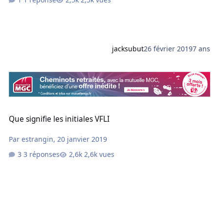
jacksubut
26 février 2019
7 ans
Que signifie les initiales VFLI
Que signifie les initiales VFLI
Par
estrangin
,
20 janvier 2019
3 réponses
2,6k vues