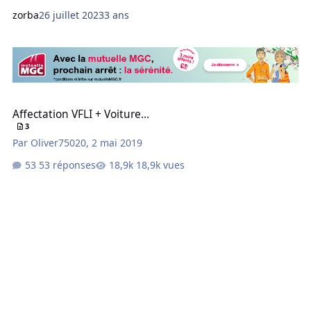
zorba
26 juillet 2023
3 ans
Affectation VFLI + Voiture...
Affectation VFLI + Voiture...
3
Par
Oliver75020
,
2 mai 2019
53 réponses
18,9k vues