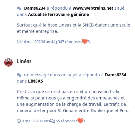
Dams6234
a répondu à
www.webtrains.net
situé
dans
Actualité ferroviaire générale
Surtout qu'à la base Lineas et la SNCB étaient une seule
et même entreprise.
14 mai 2020
6 ans
347 réponses
3
Linéas
Linéas
un message dans un sujet a répondu à
Dams6234
dans
LINEAS
C'est vrai que ce n'est pas en soit un nouveau trafic
même si pour nous ça a engendré des embauches et
une augmentation de la charge de travail. Le trafic de
minerai de fer pour St Gobain entre Dunkerque et Pont
à Mousson est lui un trafic complètement nouveau plus
8 mai 2020
6 ans
55 réponses
1
d'autres contrats moins important en terme de volume
comme un trafic de granulats pour les carrières de
Linéas