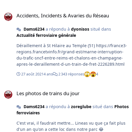
Accidents, Incidents & Avaries du Réseau
Accidents, Incidents & Avaries du Réseau
Dams6234
a répondu à
dyonisos
situé dans
Actualité ferroviaire générale
Déraillement à St Hilaire au Temple (51) https://france3-
regions.francetvinfo.fr/grand-est/marne-interruption-
du-trafic-sncf-entre-reims-et-chalons-en-champagne-
apres-le-deraillement-d-un-train-de-fret-2226289.html
27 août 2021
4 ans
2 343 réponses
4
Les photos de trains du jour
Les photos de trains du jour
Dams6234
a répondu à
zoreglube
situé dans
Photos
ferroviaires
C'est vrai, il faudrait mettre... Lineas vu que ça fait plus
d'un an qu'on a cette loc dans notre parc 😂