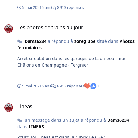
5 mai 2021
5 ans
8 913 réponses
Les photos de trains du jour
Les photos de trains du jour
Dams6234
a répondu à
zoreglube
situé dans
Photos
ferroviaires
Arrêt circulation dans les garages de Laon pour mon
Châlons en Champagne - Tergnier
5 mai 2021
5 ans
8 913 réponses
8
Linéas
Linéas
un message dans un sujet a répondu à
Dams6234
dans
LINEAS
Pourquoi Lineas est dans la rubrique OFP?