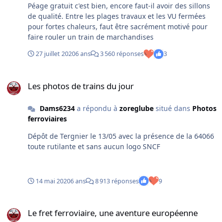
Péage gratuit c'est bien, encore faut-il avoir des sillons
de qualité. Entre les plages travaux et les VU fermées
pour fortes chaleurs, faut être sacrément motivé pour
faire rouler un train de marchandises
27 juillet 2020
6 ans
3 560 réponses
3
Les photos de trains du jour
Les photos de trains du jour
Dams6234
a répondu à
zoreglube
situé dans
Photos
ferroviaires
Dépôt de Tergnier le 13/05 avec la présence de la 64066
toute rutilante et sans aucun logo SNCF
14 mai 2020
6 ans
8 913 réponses
9
Le fret ferroviaire, une aventure européenne
Le fret ferroviaire, une aventure européenne