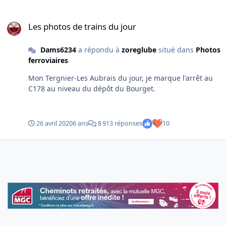
Les photos de trains du jour
Les photos de trains du jour
Dams6234
a répondu à
zoreglube
situé dans
Photos
ferroviaires
Mon Tergnier-Les Aubrais du jour, je marque l'arrêt au
C178 au niveau du dépôt du Bourget.
26 avril 2020
6 ans
8 913 réponses
10