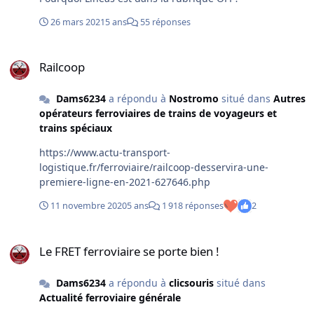
26 mars 2021
5 ans
55 réponses
Railcoop
Railcoop
Dams6234
a répondu à
Nostromo
situé dans
Autres
opérateurs ferroviaires de trains de voyageurs et
trains spéciaux
https://www.actu-transport-
logistique.fr/ferroviaire/railcoop-desservira-une-
premiere-ligne-en-2021-627646.php
11 novembre 2020
5 ans
1 918 réponses
2
Le FRET ferroviaire se porte bien !
Le FRET ferroviaire se porte bien !
Dams6234
a répondu à
clicsouris
situé dans
Actualité ferroviaire générale