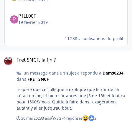
P1LL00T
19 février 2019
11 238 visualisations du profil
Fret SNCF, la fin ?
Fret SNCF, la fin ?
un message dans un sujet a répondu à
Dams6234
dans
FRET SNCF
J'espère que ce collègue a expliqué que le rhr de 5h
c'était en loc, et bien sûr après une JS de 15h et tout ça
pour 1500€/mois. Quitte à faire dans l'exagération,
autant y aller jusqu'au bout.
30 mai 2023
3 ans
3 274 réponses
2
Offre d'emploi LINEAS : Conducteur de Trains de marchandises