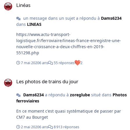
bocahut dans le Nord
Linéas
un message dans un sujet a répondu à
Dams6234
dans
LINEAS
https://www.actu-transport-
logistique.fr/ferroviaire/lineas-france-enregistre-une-
nouvelle-croissance-a-deux-chiffres-en-2019-
551298.php
7 mai 2020
6 ans
55 réponses
2
Les photos de trains du jour
Les photos de trains du jour
Dams6234
a répondu à
zoreglube
situé dans
Photos
ferroviaires
En ce moment c'est quasi systématique de passer par
CM7 au Bourget
2 mai 2020
6 ans
8 913 réponses