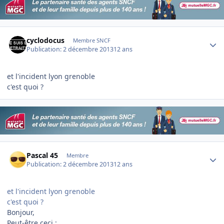
Author stats
cyclodocus
Membre SNCF
Publication:
2 décembre 2013
12 ans
et l'incident lyon grenoble
c'est quoi ?
Author stats
Pascal 45
Membre
Publication:
2 décembre 2013
12 ans
et l'incident lyon grenoble
c'est quoi ?
Bonjour,
Peut-être ceci :