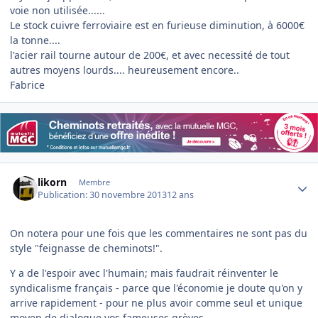
voie non utilisée......
Le stock cuivre ferroviaire est en furieuse diminution, à 6000€
la tonne....
l'acier rail tourne autour de 200€, et avec necessité de tout
autres moyens lourds.... heureusement encore..
Fabrice
Author stats
likorn
Membre
Publication:
30 novembre 2013
12 ans
On notera pour une fois que les commentaires ne sont pas du
style "feignasse de cheminots!".
Y a de l'espoir avec l'humain; mais faudrait réinventer le
syndicalisme français - parce que l'économie je doute qu'on y
arrive rapidement - pour ne plus avoir comme seul et unique
moyen de dialogue vos fameuses grèves.