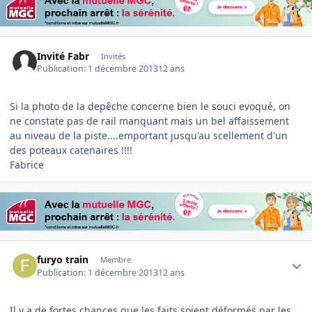
Invité Fabr
Invités
Publication:
1 décembre 2013
12 ans
Si la photo de la depêche concerne bien le souci evoqué, on
ne constate pas de rail manquant mais un bel affaissement
au niveau de la piste....emportant jusqu'au scellement d'un
des poteaux catenaires !!!!
Fabrice
Author stats
furyo train
Membre
Publication:
1 décembre 2013
12 ans
Il y a de fortes chances que les faits soient déformés par les