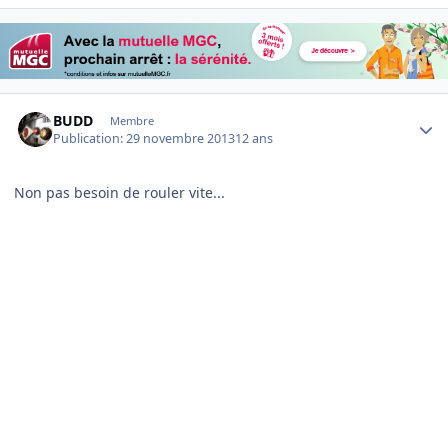
Author stats
BUDD
Membre
Publication:
29 novembre 2013
12 ans
Non pas besoin de rouler vite...