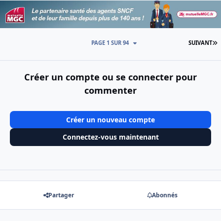
D
PAGE 1 SUR 94
SUIVANT
Créer un compte ou se connecter pour
commenter
Créer un nouveau compte
Connectez-vous maintenant
Partager
Abonnés