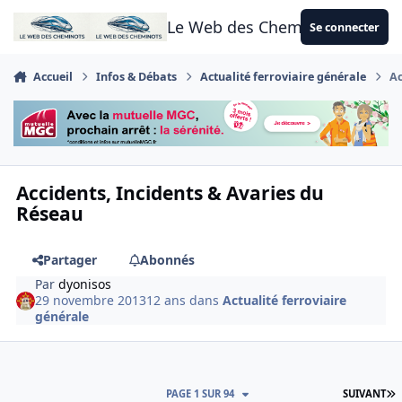
Aller au contenu
Le Web des Cheminots
Se connecter
Accueil
Infos & Débats
Actualité ferroviaire générale
Ac
Accidents, Incidents & Avaries du
Réseau
Partager
Abonnés
Par
dyonisos
29 novembre 2013
12 ans
dans
Actualité ferroviaire
générale
D
PAGE 1 SUR 94
SUIVANT