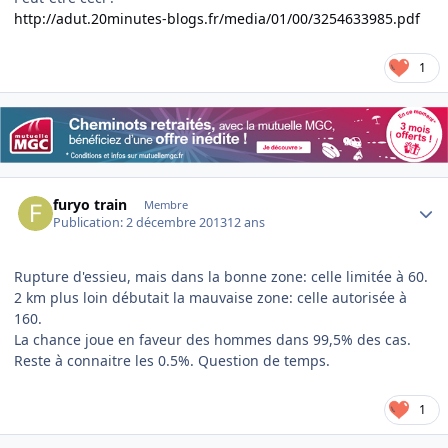
http://adut.20minutes-blogs.fr/media/01/00/3254633985.pdf
1
Author stats
furyo train
Membre
Publication:
2 décembre 2013
12 ans
Rupture d'essieu, mais dans la bonne zone: celle limitée à 60.
2 km plus loin débutait la mauvaise zone: celle autorisée à
160.
La chance joue en faveur des hommes dans 99,5% des cas.
Reste à connaitre les 0.5%. Question de temps.
1