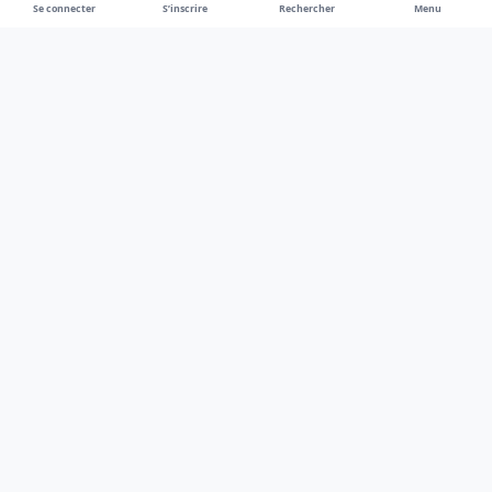
Se connecter
S’inscrire
Rechercher
Menu