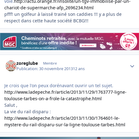
voie.
http://actu.orange.fr/insolite/un-tgv-immobilise-par-un-
chariot-de-supermarche-afp_2696234.html
pfff! un golfeur à laissé trainé son caddies !!! y a plus de
respect dans cette haute société BCBG!!!
Author stats
zoreglube
Membre
Publication:
30 novembre 2013
12 ans
Je crois que l'on peux dorénavant ouvrir un tel sujet.
http://www.ladepeche.fr/article/2013/11/29/1763777-ligne-
toulouse-tarbes-on-a-frole-la-catastrophe.html
Salut ,
La vie du rail disparu :
http://www.ladepeche.fr/article/2013/11/30/1764601-le-
mystere-du-rail-disparu-sur-la-ligne-toulouse-tarbes.html