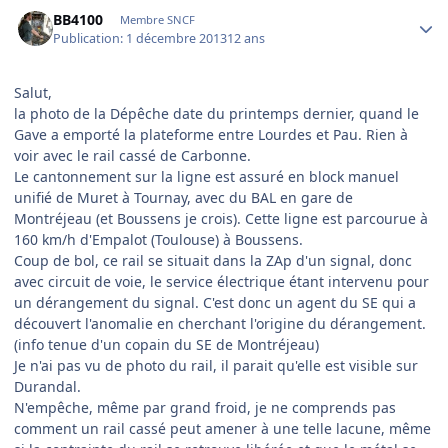
Author stats
BB4100
Membre SNCF
Publication:
1 décembre 2013
12 ans
Salut,
la photo de la Dépêche date du printemps dernier, quand le
Gave a emporté la plateforme entre Lourdes et Pau. Rien à
voir avec le rail cassé de Carbonne.
Le cantonnement sur la ligne est assuré en block manuel
unifié de Muret à Tournay, avec du BAL en gare de
Montréjeau (et Boussens je crois). Cette ligne est parcourue à
160 km/h d'Empalot (Toulouse) à Boussens.
Coup de bol, ce rail se situait dans la ZAp d'un signal, donc
avec circuit de voie, le service électrique étant intervenu pour
un dérangement du signal. C'est donc un agent du SE qui a
découvert l'anomalie en cherchant l'origine du dérangement.
(info tenue d'un copain du SE de Montréjeau)
Je n'ai pas vu de photo du rail, il parait qu'elle est visible sur
Durandal.
N'empêche, même par grand froid, je ne comprends pas
comment un rail cassé peut amener à une telle lacune, même