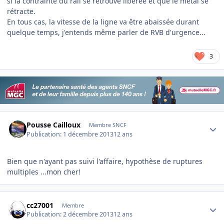
si la contrainte du rail se retrouve libérée et que le métal se
rétracte.
En tous cas, la vitesse de la ligne va être abaissée durant
quelque temps, j'entends même parler de RVB d'urgence...
3
Author stats
Pousse Cailloux
Membre SNCF
Publication:
1 décembre 2013
12 ans
Bien que n'ayant pas suivi l'affaire, hypothèse de ruptures
multiples ...mon cher!
Author stats
cc27001
Membre
Publication:
2 décembre 2013
12 ans