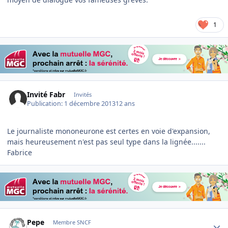
1
Invité Fabr
Invités
Publication:
1 décembre 2013
12 ans
Le journaliste mononeurone est certes en voie d'expansion,
mais heureusement n'est pas seul type dans la lignée.......
Fabrice
Author stats
Pepe
Membre SNCF