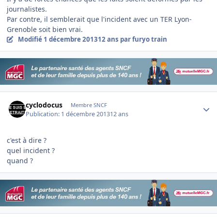
journalistes.
Par contre, il semblerait que l'incident avec un TER Lyon-
Grenoble soit bien vrai.
Modifié
1 décembre 2013
12 ans
par furyo train
Author stats
cyclodocus
Membre SNCF
Publication:
1 décembre 2013
12 ans
c'est à dire ?
quel incident ?
quand ?