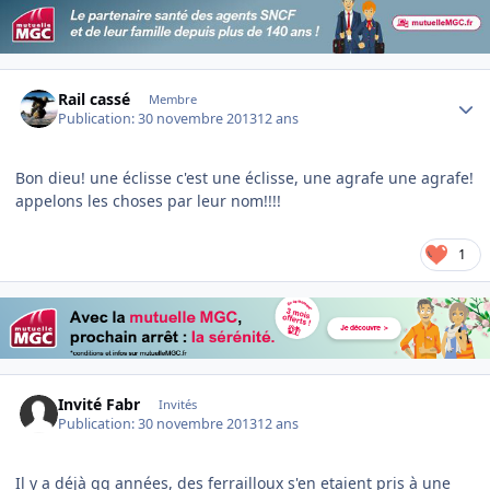
Author stats
Rail cassé
Membre
Publication:
30 novembre 2013
12 ans
Bon dieu! une éclisse c'est une éclisse, une agrafe une agrafe!
appelons les choses par leur nom!!!!
1
Invité Fabr
Invités
Publication:
30 novembre 2013
12 ans
Il y a déjà qq années, des ferrailloux s'en etaient pris à une