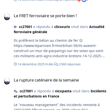
Le FRET ferroviaire se porte bien !
Le FRET ferroviaire se porte bien !
cc27001
a répondu à
clicsouris
situé dans
Actualité
ferroviaire générale
Ils préfèrent le béton au chemin de fer 😑
https://www.leparisien.fr/morbihan-56/ils-avaient-
construit-un-mur-de-parpaings-sur-les-voies-qui-sont-
ces-militants-anti-agro-industrie-bretons-14-12-2025-
PKKMHEQ2JJBBFDWI4LG3VSNBVE.php
14 décembre 2025
14 déc.
3 560 réponses
La rupture caténaire de la semaine
La rupture caténaire de la semaine
cc27001
a répondu à
nicopasta
situé dans
Incidents
et perturbations en France
Le "nouveau management" des incidents remonte à
1997/1998 Effectivement, en 2005 c'était déjà