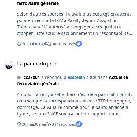
ferroviaire générale
Selon d'autres sources il y avait plusieurs tgv en attente
pour entrer sur la LGV à Pasilly depuis Aisy, et le
Trenitalia a été autorisé à s'engager alors qu'il a du
stopper juste sous le sectionnement En responsabilité
c'est du 50/50 Un TGV devant a fait la même chose mais
30 mai
30 mai
347 réponses
1
il a pu repartir
La panne du jour
La panne du jour
cc27001
a répondu à
assouan
situé dans
Actualité
ferroviaire générale
4h pour faire Lyon-Montbard c'est déja pas mal, mais ils
ont manqué la correspondance avec le TER bourgogne,
dommage. Ca va faire comme pour le panto arraché à
Lyon*, les pro-SNCF vont raconter n'importe quoi
pendant quelques jours, puis la vérité sera très
30 mai
30 mai
347 réponses
1
discrète. *un affaissement de caténaire à Lyon-Perrache
avait arraché le panto d'un Frecciarossa, mais un récit