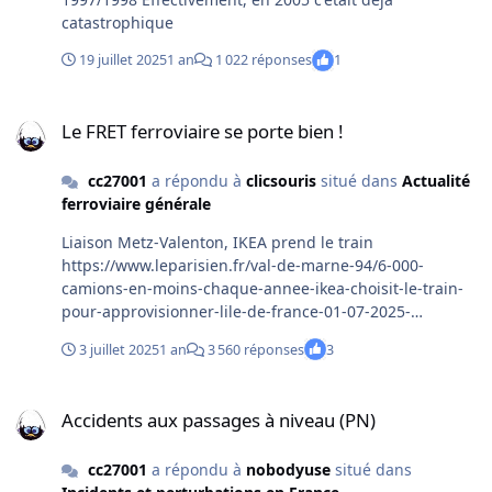
catastrophique
19 juillet 2025
1 an
1 022 réponses
1
Le FRET ferroviaire se porte bien !
Le FRET ferroviaire se porte bien !
cc27001
a répondu à
clicsouris
situé dans
Actualité
ferroviaire générale
Liaison Metz-Valenton, IKEA prend le train
https://www.leparisien.fr/val-de-marne-94/6-000-
camions-en-moins-chaque-annee-ikea-choisit-le-train-
pour-approvisionner-lile-de-france-01-07-2025-
KRRRQ6R3T5A7DE7Q4TEIRMVZT4.php (6000 camions
3 juillet 2025
1 an
3 560 réponses
3
par an ça fait 20 camions par jour ouvré 😉 )
Accidents aux passages à niveau (PN)
Accidents aux passages à niveau (PN)
cc27001
a répondu à
nobodyuse
situé dans