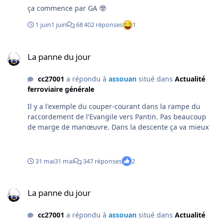
ça commence par GA 🤓
1 juin
1 juin
68 402 réponses
1
La panne du jour
La panne du jour
cc27001
a répondu à
assouan
situé dans
Actualité
ferroviaire générale
Il y a l'exemple du couper-courant dans la rampe du
raccordement de l'Evangile vers Pantin. Pas beaucoup
de marge de manœuvre. Dans la descente ça va mieux
31 mai
31 mai
347 réponses
2
La panne du jour
La panne du jour
cc27001
a répondu à
assouan
situé dans
Actualité