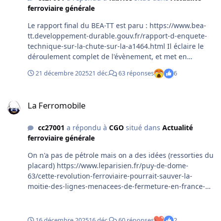
ferroviaire générale
Le rapport final du BEA-TT est paru : https://www.bea-
tt.developpement-durable.gouv.fr/rapport-d-enquete-
technique-sur-la-chute-sur-la-a1464.html Il éclaire le
déroulement complet de l'évènement, et met en
exergue un certain nombre de dysfonctionnements et
21 décembre 2025
21 déc.
63 réponses
6
d'irrégularités de procédures dans les méandres
organisationnels des entités SNCF
La Ferromobile
La Ferromobile
cc27001
a répondu à
CGO
situé dans
Actualité
ferroviaire générale
On n'a pas de pétrole mais on a des idées (ressorties du
placard) https://www.leparisien.fr/puy-de-dome-
63/cette-revolution-ferroviaire-pourrait-sauver-la-
moitie-des-lignes-menacees-de-fermeture-en-france-
16-12-2025-36HZMAKKGZFAHFYWRTMNMYNARU.php
16 décembre 2025
16 déc.
60 réponses
2