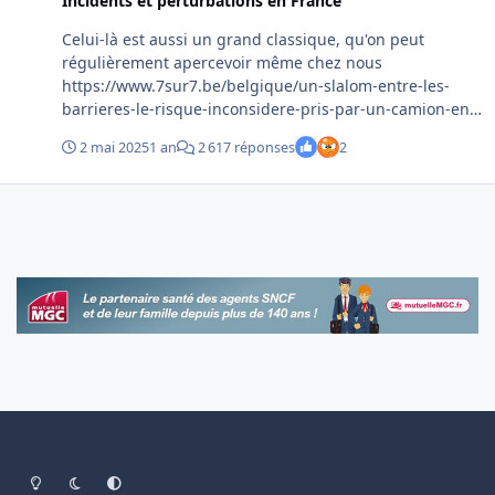
Incidents et perturbations en France
Celui-là est aussi un grand classique, qu'on peut
régulièrement apercevoir même chez nous
https://www.7sur7.be/belgique/un-slalom-entre-les-
barrieres-le-risque-inconsidere-pris-par-un-camion-en-
province-danvers~a6ac20bd/
2 mai 2025
1 an
2 617 réponses
2
Light Mode
Dark Mode
System Preference