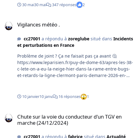
vers-dijon?at_content=photo&at_source=nonli
30 mai
30 mai
347 réponses
2
Vigilances météo .
Vigilances météo .
cc27001
a répondu à
zoreglube
situé dans
Incidents
et perturbations en France
Problème de joint ? Ça ne faisait pas ça avant 🤔
https://www.leparisien.fr/puy-de-dome-63/apres-les-38-
c-lete-on-a-eu-la-neige-hier-dans-la-rame-entre-bugs-
et-retards-la-ligne-clermont-paris-demarre-2026-en-
mode-galere-08-01-2026-
MNDCYYG7QVBCHJ2AS2FVNQFYIM.php
10 janvier
10 janv.
16 réponses
1
Chute sur la voie du conducteur d'un TGV en marche (24/12/2024)
Chute sur la voie du conducteur d'un TGV en
marche (24/12/2024)
cc27001
a répondu à
fabrice
situé dans
Actualité