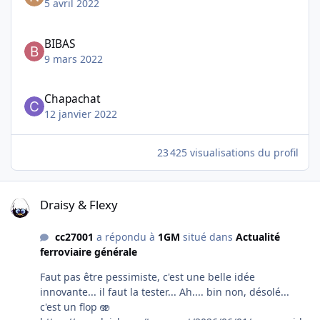
5 avril 2022
BIBAS
9 mars 2022
Chapachat
12 janvier 2022
23 425 visualisations du profil
Draisy & Flexy
Draisy & Flexy
cc27001
a répondu à
1GM
situé dans
Actualité
ferroviaire générale
Faut pas être pessimiste, c'est une belle idée
innovante... il faut la tester... Ah.... bin non, désolé...
c'est un flop 🫨