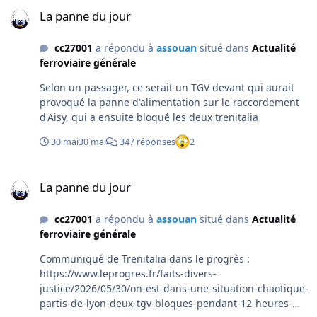
La panne du jour
mensonger avait été matraqué par les commentateurs
La panne du jour
cc27001
a répondu à
assouan
situé dans
Actualité
ferroviaire générale
Selon un passager, ce serait un TGV devant qui aurait
provoqué la panne d'alimentation sur le raccordement
d'Aisy, qui a ensuite bloqué les deux trenitalia
30 mai
30 mai
347 réponses
2
La panne du jour
La panne du jour
cc27001
a répondu à
assouan
situé dans
Actualité
ferroviaire générale
Communiqué de Trenitalia dans le progrès :
https://www.leprogres.fr/faits-divers-
justice/2026/05/30/on-est-dans-une-situation-chaotique-
partis-de-lyon-deux-tgv-bloques-pendant-12-heures-