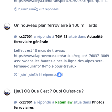
https://www.lejsl.com/transport/2026/06/01/pourquoi-le-
projet-de-navette-rail-route-flexy-ne-verra-pas-le-jour?
2 juin
2 juin
282 réponses
at_content=photo&at_source=nonli
Un nouveau plan ferroviaire à 100 milliards
Un nouveau plan ferroviaire à 100 milliards
cc27001
a répondu à
TGV_13
situé dans
Actualité
ferroviaire générale
L'effet c'est 18 mois de travaux
https://www.laprovence.com/article/region/17683713869
49515/dans-les-hautes-alpes-la-ligne-des-alpes-sera-
fermee-durant-18-mois-pour-travaux
1 juin
1 juin
54 réponses
1
[jeu] Où Que C'est ? Quoi Qu'est-ce ?
[jeu] Où Que C'est ? Quoi Qu'est-ce ?
cc27001
a répondu à
katamiaw
situé dans
Photos
ferroviaires