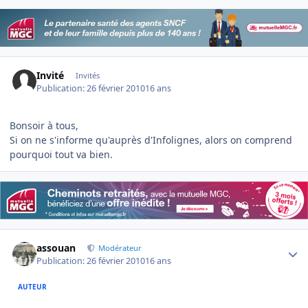
Invité
Invités
Publication:
26 février 2010
16 ans
Bonsoir à tous,
Si on ne s'informe qu'auprès d'Infolignes, alors on comprend
pourquoi tout va bien.
Author stats
assouan
Modérateur
Publication:
26 février 2010
16 ans
AUTEUR