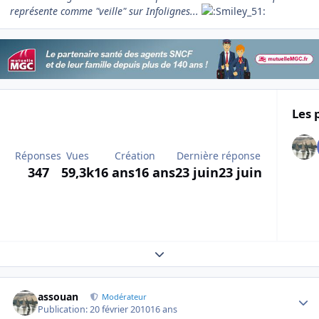
représente comme "veille" sur Infolignes...
Les 
Réponses
Vues
Création
Dernière réponse
347
59,3k
16 ans
16 ans
23 juin
23 juin
Expand topic overview
Author stats
assouan
Modérateur
Publication:
20 février 2010
16 ans