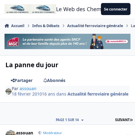
Aller au contenu
Le Web des Cheminots
Se connecter
Accueil
Infos & Débats
Actualité ferroviaire générale
La
La panne du jour
Partager
Abonnés
Par
assouan
18 février 2010
16 ans
dans
Actualité ferroviaire générale
D
PAGE 1 SUR 14
SUIVANT
Author stats
assouan
Modérateur