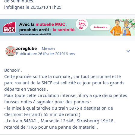
de 50 minutes.
infolignes le 26/02/10 11h25
Author stats
zoreglube
Membre
Publication:
26 février 2010
16 ans
Bonsoir ,
Cette journée sort de la normale , car tout personnel et le
parc roulant de la SNCF est sollicité ce jour pour les grands
départs en vacances .
Pour toute cette circulation intense , il n'y a que deux petites
fausses notes à signaler pour des pannes :
- la mise à quai tardive du train 5975 à destination de
Clermont Ferrand ( 55 min de retard )
- Le train 5430/1 , Marseille 12H46 , Strasbourg 19H18 ,
retardé de 1H05 pour une panne de matériel .