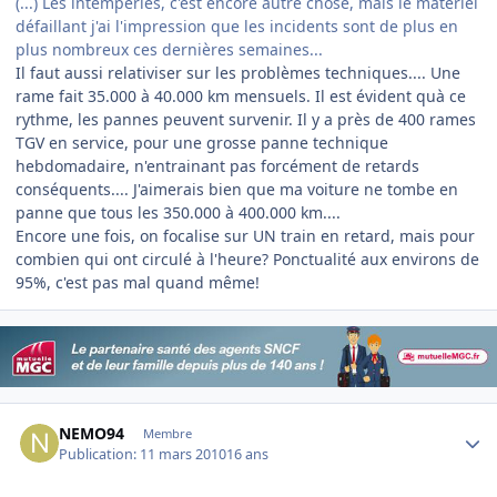
(...) Les intempéries, c'est encore autre chose, mais le matériel
défaillant j'ai l'impression que les incidents sont de plus en
plus nombreux ces dernières semaines...
Il faut aussi relativiser sur les problèmes techniques.... Une
rame fait 35.000 à 40.000 km mensuels. Il est évident quà ce
rythme, les pannes peuvent survenir. Il y a près de 400 rames
TGV en service, pour une grosse panne technique
hebdomadaire, n'entrainant pas forcément de retards
conséquents.... J'aimerais bien que ma voiture ne tombe en
panne que tous les 350.000 à 400.000 km....
Encore une fois, on focalise sur UN train en retard, mais pour
combien qui ont circulé à l'heure? Ponctualité aux environs de
95%, c'est pas mal quand même!
Author stats
NEMO94
Membre
Publication:
11 mars 2010
16 ans