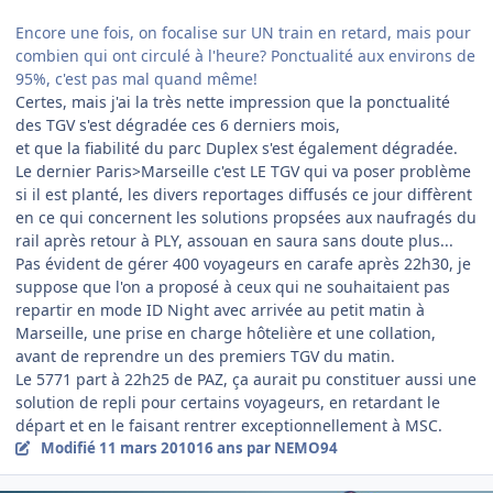
Encore une fois, on focalise sur UN train en retard, mais pour
combien qui ont circulé à l'heure? Ponctualité aux environs de
95%, c'est pas mal quand même!
Certes, mais j'ai la très nette impression que la ponctualité
des TGV s'est dégradée ces 6 derniers mois,
et que la fiabilité du parc Duplex s'est également dégradée.
Le dernier Paris>Marseille c'est LE TGV qui va poser problème
si il est planté, les divers reportages diffusés ce jour diffèrent
en ce qui concernent les solutions propsées aux naufragés du
rail après retour à PLY, assouan en saura sans doute plus...
Pas évident de gérer 400 voyageurs en carafe après 22h30, je
suppose que l'on a proposé à ceux qui ne souhaitaient pas
repartir en mode ID Night avec arrivée au petit matin à
Marseille, une prise en charge hôtelière et une collation,
avant de reprendre un des premiers TGV du matin.
Le 5771 part à 22h25 de PAZ, ça aurait pu constituer aussi une
solution de repli pour certains voyageurs, en retardant le
départ et en le faisant rentrer exceptionnellement à MSC.
Modifié
11 mars 2010
16 ans
par NEMO94