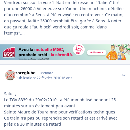
Vendredi soir,sur la voie 1 était en détresse un "Italien" tiré
par une 26000 à Villeneuve sur Yonne. Une machine, détellée
d'un combiné à Sens, à été envoyée en contre-voie. Ce matin,
en passant, ladite 26000 semblait être garée à Sens. A noter
que ça roulait "au block" vendredi soir, comme "dans
l'temps"....
Author stats
zoreglube
Membre
Publication:
22 février 2010
16 ans
Salut ,
Le TGV 8339 du 20/02/2010 , a été immobilisé pendant 25
minutes sur un évitement peu avant
Sainte Maure de Tourainne pour vérifications techniques .
Ce train n'a pas pu reprendre son retard et est arrivé avec
près de 30 minutes de retard .