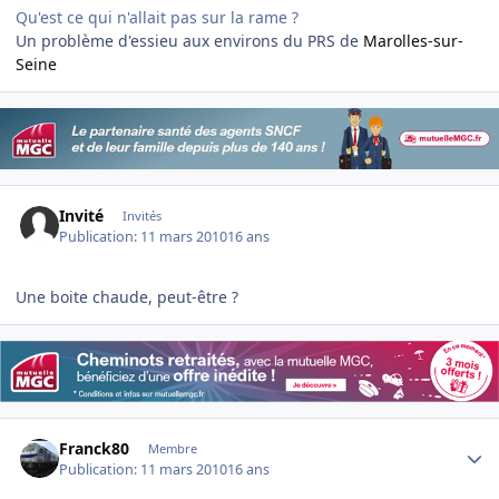
Qu'est ce qui n'allait pas sur la rame ?
Un problème d'essieu aux environs du PRS de
Marolles-sur-
Seine
Invité
Invités
Publication:
11 mars 2010
16 ans
Une boite chaude, peut-être ?
Author stats
Franck80
Membre
Publication:
11 mars 2010
16 ans