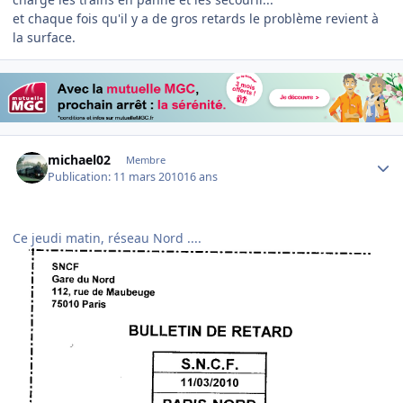
et chaque fois qu'il y a de gros retards le problème revient à
la surface.
Author stats
michael02
Membre
Publication:
11 mars 2010
16 ans
Ce jeudi matin, réseau Nord ....