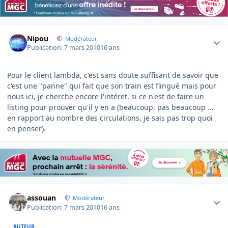
Author stats
Nipou
Modérateur
Publication:
7 mars 2010
16 ans
Pour le client lambda, c'est sans doute suffisant de savoir que
c'est une "panne" qui fait que son train est flingué mais pour
nous ici, je cherche encore l'intéret, si ce n'est de faire un
listing pour prouver qu'il y en a (beaucoup, pas beaucoup ...
en rapport au nombre des circulations, je sais pas trop quoi
en penser).
Author stats
assouan
Modérateur
Publication:
7 mars 2010
16 ans
AUTEUR