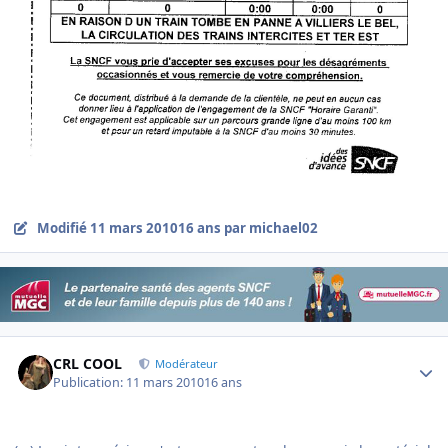
Modifié
11 mars 2010
16 ans
par michael02
Author stats
CRL COOL
Modérateur
Publication:
11 mars 2010
16 ans