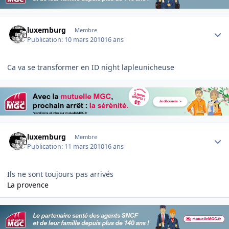
Author stats
luxemburg
Membre
Publication:
10 mars 2010
16 ans
Ca va se transformer en ID night lapleunicheuse
Author stats
luxemburg
Membre
Publication:
11 mars 2010
16 ans
Ils ne sont toujours pas arrivés
La provence