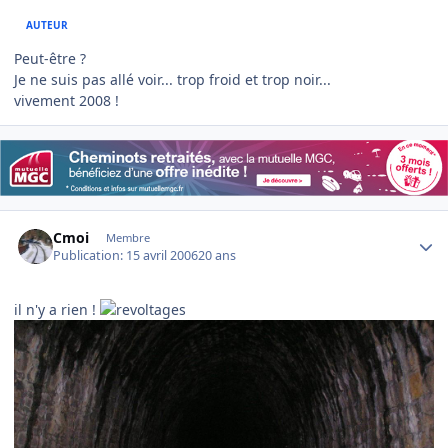
AUTEUR
Peut-être ?
Je ne suis pas allé voir... trop froid et trop noir...
vivement 2008 !
Author stats
Cmoi
Membre
Publication:
15 avril 2006
20 ans
il n'y a rien !