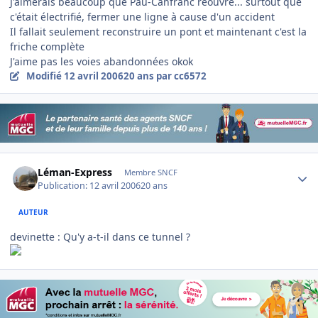
J'aimerais beaucoup que Pau-Canfranc réouvre... surtout que
c'était électrifié, fermer une ligne à cause d'un accident
Il fallait seulement reconstruire un pont et maintenant c'est la
friche complète
J'aime pas les voies abandonnées okok
Modifié
12 avril 2006
20 ans
par cc6572
Author stats
Léman-Express
Membre SNCF
Publication:
12 avril 2006
20 ans
AUTEUR
devinette : Qu'y a-t-il dans ce tunnel ?