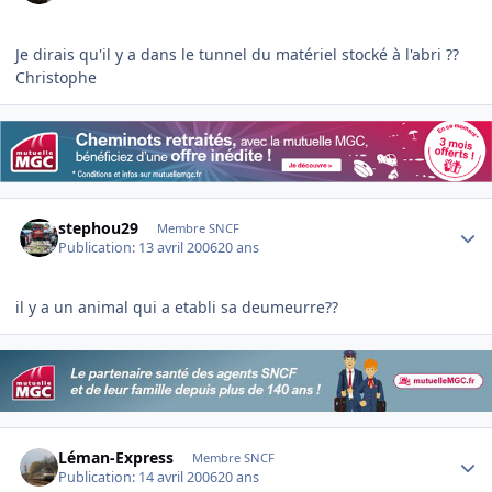
Je dirais qu'il y a dans le tunnel du matériel stocké à l'abri ??
Christophe
Author stats
stephou29
Membre SNCF
Publication:
13 avril 2006
20 ans
il y a un animal qui a etabli sa deumeurre??
Author stats
Léman-Express
Membre SNCF
Publication:
14 avril 2006
20 ans