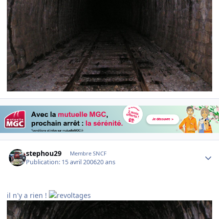
Author stats
stephou29
Membre SNCF
Publication:
15 avril 2006
20 ans
il n'y a rien !