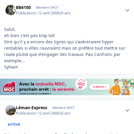
Author stats
BB4100
Membre SNCF
Publication:
12 avril 2006
20 ans
Salut,
eh bien c'est pas trop tot!
Dire qu'il y a encore des lignes qui s'avèreraient hyper
rentables si elles rouvraient mais on préfère tout mettre sur
route plutot que d'engager des travaux. Pau Canfranc par
exemple...
Sylvain
Author stats
Léman-Express
Membre SNCF
Publication:
12 avril 2006
20 ans
AUTEUR