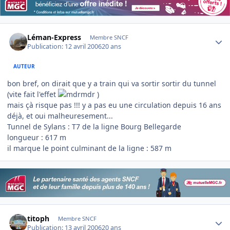
Author stats
Léman-Express
Membre SNCF
Publication:
12 avril 2006
20 ans
AUTEUR
bon bref, on dirait que y a train qui va sortir sortir du tunnel
(vite fait l'effet
)
mais çà risque pas !!! y a pas eu une circulation depuis 16 ans
déjà, et oui malheuresement...
Tunnel de Sylans : T7 de la ligne Bourg Bellegarde
longueur : 617 m
il marque le point culminant de la ligne : 587 m
Author stats
titoph
Membre SNCF
Publication:
13 avril 2006
20 ans