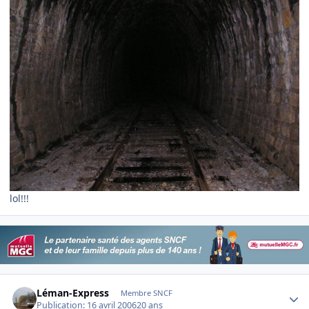
lol!!!
Author stats
Léman-Express
Membre SNCF
Publication:
16 avril 2006
20 ans