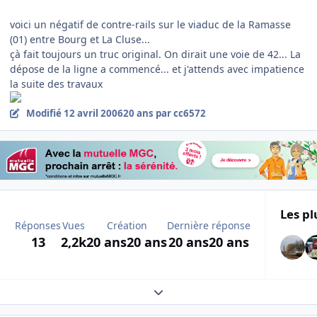
voici un négatif de contre-rails sur le viaduc de la Ramasse
(01) entre Bourg et La Cluse...
çà fait toujours un truc original. On dirait une voie de 42... La
dépose de la ligne a commencé... et j'attends avec impatience
la suite des travaux
Modifié
12 avril 2006
20 ans
par cc6572
Les pl
Réponses
Vues
Création
Dernière réponse
13
2,2k
20 ans
20 ans
20 ans
20 ans
Expand topic overview