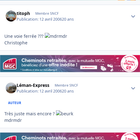
Author stats
titoph
Membre SNCF
Publication:
12 avril 2006
20 ans
Une voie ferrée ???
Christophe
Author stats
Léman-Express
Membre SNCF
Publication:
12 avril 2006
20 ans
AUTEUR
Très juste mais encore ?
mdrmdr