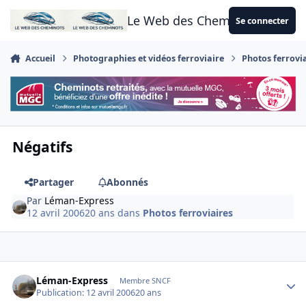
Aller au contenu
Le Web des Cheminots
Se connecter
Accueil
Photographies et vidéos ferroviaire
Photos ferrovi
Négatifs
Partager
Abonnés
Par
Léman-Express
12 avril 2006
20 ans
dans
Photos ferroviaires
Author stats
Léman-Express
Membre SNCF
Publication:
12 avril 2006
20 ans