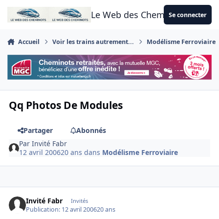
Aller au contenu
Le Web des Cheminots
Se connecter
Accueil
Voir les trains autrement...
Modélisme Ferroviaire
Qq Photos De Modules
Partager
Abonnés
Par
Invité Fabr
12 avril 2006
20 ans
dans
Modélisme Ferroviaire
Invité Fabr
Invités
Publication:
12 avril 2006
20 ans