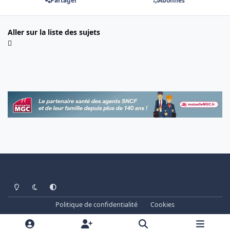
Partager
Abonnés
Aller sur la liste des sujets
Light Mode
Dark Mode
System Preference
Politique de confidentialité
Cookies
www.cheminots.net - Forum Libre depuis 2003
Powered by
Invision Community