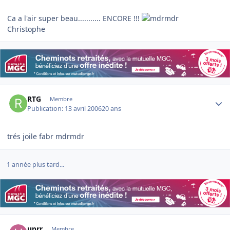
Ca a l'air super beau........... ENCORE !!!
Christophe
Author stats
RTG
Membre
Publication:
13 avril 2006
20 ans
trés joile fabr mdrmdr
1 année plus tard...
Author stats
uprr
Membre