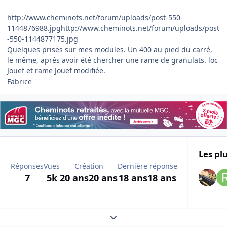
http://www.cheminots.net/forum/uploads/post-550-
1144876988.jpghttp://www.cheminots.net/forum/uploads/post
-550-1144877175.jpg
Quelques prises sur mes modules. Un 400 au pied du carré,
le même, aprés avoir été chercher une rame de granulats. loc
Jouef et rame Jouef modifiée.
Fabrice
Les plu
Réponses
Vues
Création
Dernière réponse
7
5k
20 ans
20 ans
18 ans
18 ans
Expand topic overview