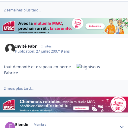
2 semaines plus tard...
Invité Fabr
Invités
Publication:
27 juillet 2007
19 ans
tout demonté et drapeau en berne....
Fabrice
2 mois plus tard...
Author stats
Elendir
Membre