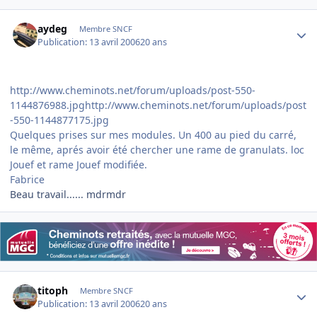
Author stats
aydeg
Membre SNCF
Publication:
13 avril 2006
20 ans
http://www.cheminots.net/forum/uploads/post-550-
1144876988.jpghttp://www.cheminots.net/forum/uploads/post
-550-1144877175.jpg
Quelques prises sur mes modules. Un 400 au pied du carré,
le même, aprés avoir été chercher une rame de granulats. loc
Jouef et rame Jouef modifiée.
Fabrice
Beau travail...... mdrmdr
Author stats
titoph
Membre SNCF
Publication:
13 avril 2006
20 ans