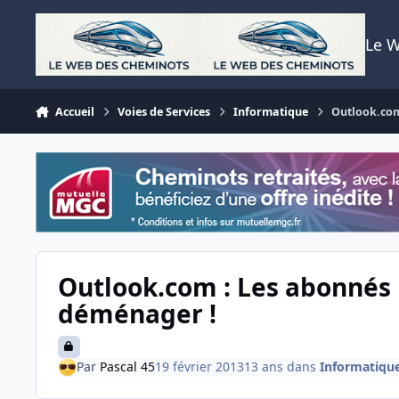
Aller au contenu
Le 
Accueil
Voies de Services
Informatique
Outlook.com
Outlook.com : Les abonnés 
déménager !
Par
Pascal 45
19 février 2013
13 ans
dans
Informatiqu