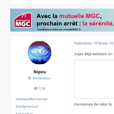
Publication:
19 février 2
Sujet déjà existant ici :
Nipou
Modérateur
11,2k
messages
Hobbies:
Wan Kenobi
Fermeture de celui là.
Entreprise:
sncf
Service:
trac