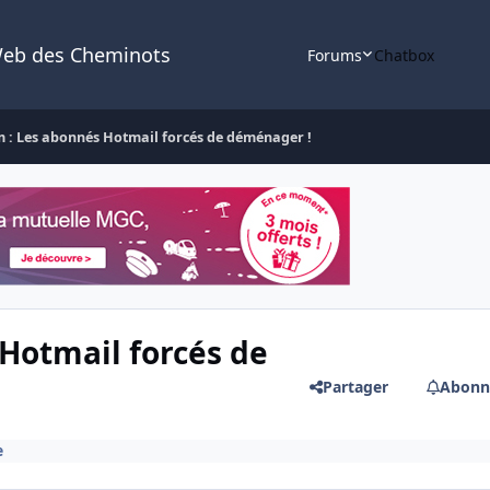
Web des Cheminots
Forums
Chatbox
 : Les abonnés Hotmail forcés de déménager !
Hotmail forcés de
Partager
Abonn
e