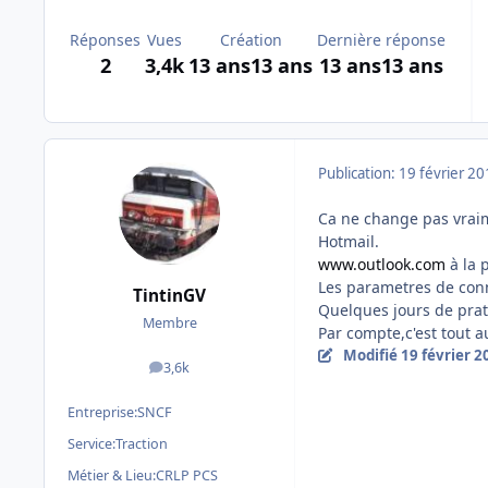
Réponses
Vues
Création
Dernière réponse
2
3,4k
13 ans
13 ans
13 ans
13 ans
Publication:
19 février 2
Ca ne change pas vraim
Hotmail.
www.outlook.com
à la 
Les parametres de con
TintinGV
Quelques jours de prati
Membre
Par compte,c'est tout 
Modifié
19 février 2
3,6k
messages
Entreprise:
SNCF
Service:
Traction
Métier & Lieu:
CRLP PCS