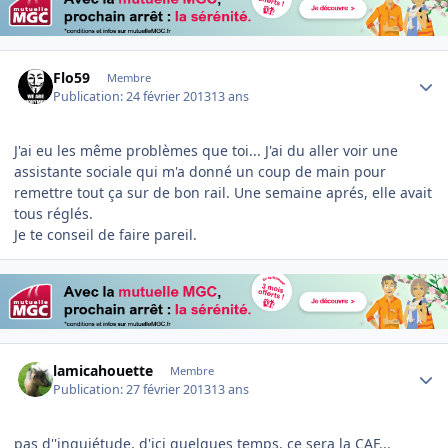
Author stats
Flo59
Membre
Publication:
24 février 2013
13 ans
J'ai eu les même problèmes que toi... J'ai du aller voir une
assistante sociale qui m'a donné un coup de main pour
remettre tout ça sur de bon rail. Une semaine aprés, elle avait
tous réglés.
Je te conseil de faire pareil.
Author stats
lamicahouette
Membre
Publication:
27 février 2013
13 ans
pas d''inquiétude, d'ici quelques temps, ce sera la CAF...