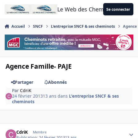
Aller au contenu
Le Web des Cheminots
Se connecter
Accueil
SNCF
L'entreprise SNCF & ses cheminots
Agence 
Agence Famille- PAJE
Partager
Abonnés
Par
CdriK
24 février 2013
13 ans
dans
L'entreprise SNCF & ses
cheminots
Author stats
CdriK
Membre
Publication:
24 février 2013
13 ans