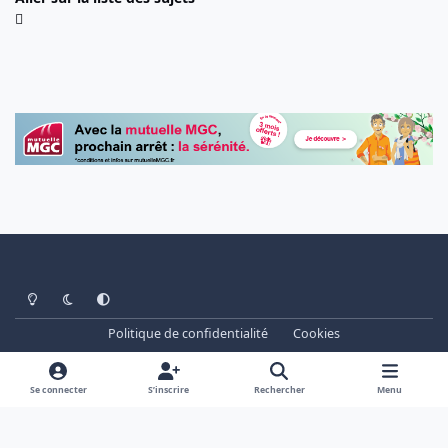
Light Mode
Dark Mode
System Preference
Politique de confidentialité
Cookies
www.cheminots.net - Forum Libre depuis 2003
Powered by
Invision Community
Se connecter
S’inscrire
Rechercher
Menu