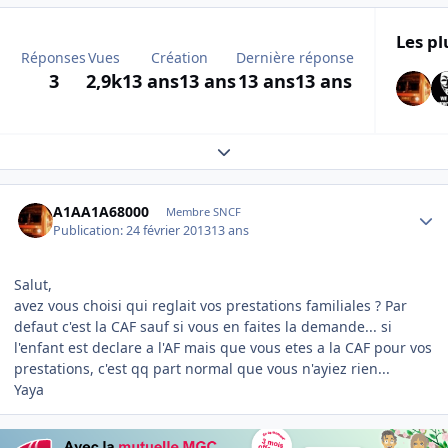
Les pl
Réponses
Vues
Création
Dernière réponse
3
2,9k
13 ans
13 ans
13 ans
13 ans
Expand topic overview
Author stats
A1AA1A68000
Membre SNCF
Publication:
24 février 2013
13 ans
Salut,
avez vous choisi qui reglait vos prestations familiales ? Par
defaut c'est la CAF sauf si vous en faites la demande... si
l'enfant est declare a l'AF mais que vous etes a la CAF pour vos
prestations, c'est qq part normal que vous n'ayiez rien...
Yaya