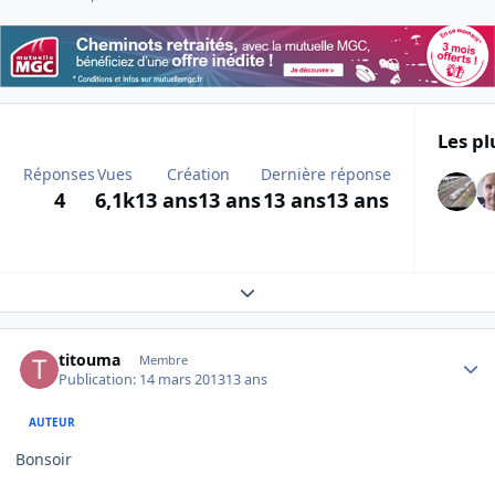
Les pl
Réponses
Vues
Création
Dernière réponse
4
6,1k
13 ans
13 ans
13 ans
13 ans
Expand topic overview
Author stats
titouma
Membre
Publication:
14 mars 2013
13 ans
AUTEUR
Bonsoir