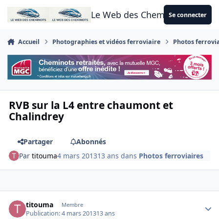
Aller au contenu
Le Web des Cheminots
Se connecter
Accueil
Photographies et vidéos ferroviaire
Photos ferrovi
RVB sur la L4 entre chaumont et
Chalindrey
Partager
Abonnés
Par
titouma
4 mars 2013
13 ans
dans
Photos ferroviaires
Author stats
titouma
Membre
Publication:
4 mars 2013
13 ans