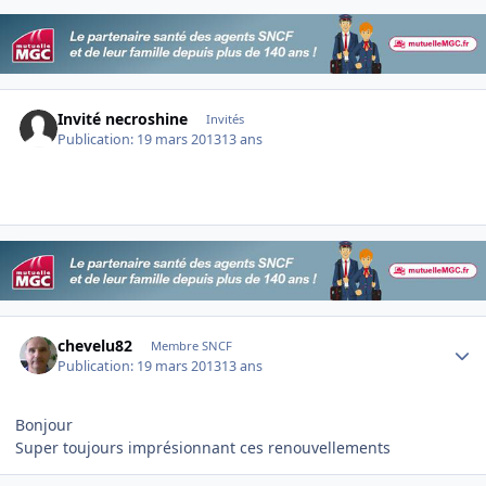
Invité necroshine
Invités
Publication:
19 mars 2013
13 ans
Author stats
chevelu82
Membre SNCF
Publication:
19 mars 2013
13 ans
Bonjour
Super toujours imprésionnant ces renouvellements