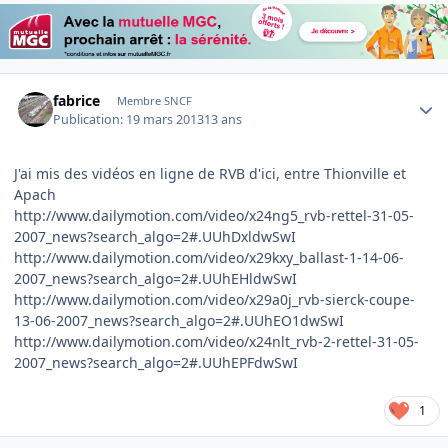
Author stats
fabrice
Membre SNCF
Publication:
19 mars 2013
13 ans
J'ai mis des vidéos en ligne de RVB d'ici, entre Thionville et
Apach
http://www.dailymotion.com/video/x24ng5_rvb-rettel-31-05-
2007_news?search_algo=2#.UUhDxldwSwI
http://www.dailymotion.com/video/x29kxy_ballast-1-14-06-
2007_news?search_algo=2#.UUhEHldwSwI
http://www.dailymotion.com/video/x29a0j_rvb-sierck-coupe-
13-06-2007_news?search_algo=2#.UUhEO1dwSwI
http://www.dailymotion.com/video/x24nlt_rvb-2-rettel-31-05-
2007_news?search_algo=2#.UUhEPFdwSwI
1