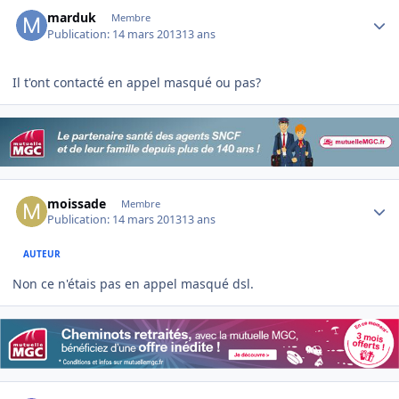
Author stats
marduk
Membre
Publication:
14 mars 2013
13 ans
Il t'ont contacté en appel masqué ou pas?
Author stats
moissade
Membre
Publication:
14 mars 2013
13 ans
AUTEUR
Non ce n'étais pas en appel masqué dsl.
Author stats