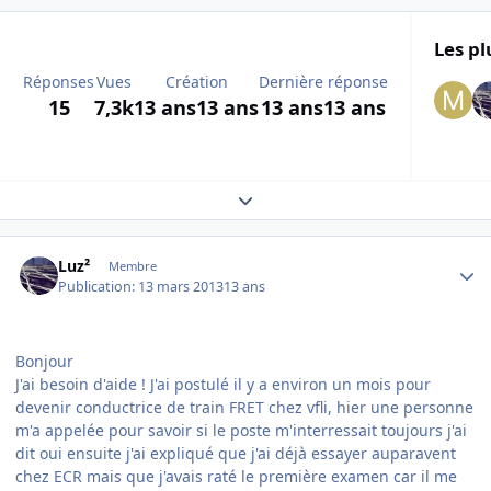
Les pl
Réponses
Vues
Création
Dernière réponse
15
7,3k
13 ans
13 ans
13 ans
13 ans
Expand topic overview
Author stats
Luz²
Membre
Publication:
13 mars 2013
13 ans
Bonjour
J'ai besoin d'aide ! J'ai postulé il y a environ un mois pour
devenir conductrice de train FRET chez vfli, hier une personne
m'a appelée pour savoir si le poste m'interressait toujours j'ai
dit oui ensuite j'ai expliqué que j'ai déjà essayer auparavent
chez ECR mais que j'avais raté le première examen car il me