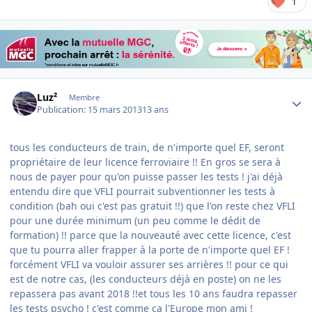
1
Author stats
Luz²
Membre
Publication:
15 mars 2013
13 ans
tous les conducteurs de train, de n'importe quel EF, seront
propriétaire de leur licence ferroviaire !! En gros se sera à
nous de payer pour qu'on puisse passer les tests ! j'ai déjà
entendu dire que VFLI pourrait subventionner les tests à
condition (bah oui c'est pas gratuit !!) que l'on reste chez VFLI
pour une durée minimum (un peu comme le dédit de
formation) !! parce que la nouveauté avec cette licence, c'est
que tu pourra aller frapper à la porte de n'importe quel EF !
forcément VFLI va vouloir assurer ses arrières !! pour ce qui
est de notre cas, (les conducteurs déjà en poste) on ne les
repassera pas avant 2018 !!et tous les 10 ans faudra repasser
les tests psycho ! c'est comme ça l'Europe mon ami !