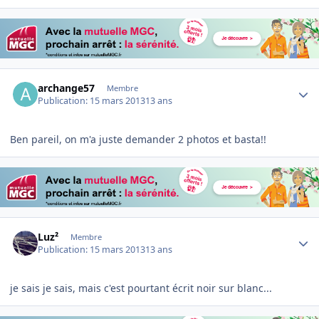
Author stats
archange57
Membre
Publication:
15 mars 2013
13 ans
Ben pareil, on m'a juste demander 2 photos et basta!!
Author stats
Luz²
Membre
Publication:
15 mars 2013
13 ans
je sais je sais, mais c'est pourtant écrit noir sur blanc...