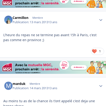
Author stats
Carmillon
Membre
Publication:
13 mars 2013
13 ans
L'heure du repas ne se termine pas avant 15h à Paris, c'est
pas comme en province ;)
1
Author stats
marduk
Membre
Publication:
14 mars 2013
13 ans
Au moins tu as de la chance ils t'ont appelé c'est deja une
bonne chose.