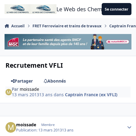
Aller au contenu
Le Web des Cheminots
Se connecter
Accueil
FRET Ferroviaire et trains de travaux
Captrain Franc
Recrutement VFLI
Partager
Abonnés
Par
moissade
13 mars 2013
13 ans
dans
Captrain France (ex VFLI)
Author stats
moissade
Membre
Publication:
13 mars 2013
13 ans