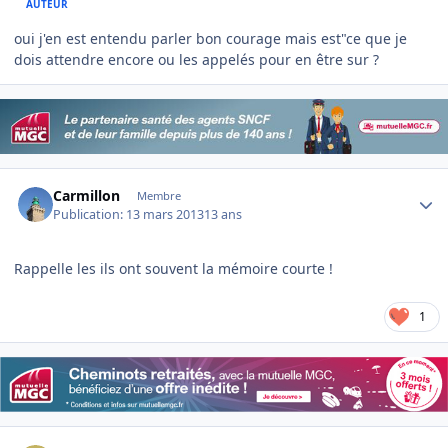
AUTEUR
oui j'en est entendu parler bon courage mais est"ce que je
dois attendre encore ou les appelés pour en être sur ?
Author stats
Carmillon
Membre
Publication:
13 mars 2013
13 ans
Rappelle les ils ont souvent la mémoire courte !
1
Author stats