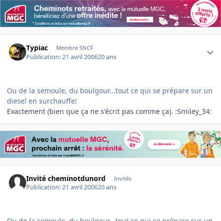
Author stats
Typiac
Membre SNCF
Publication:
21 avril 2006
20 ans
Ou de la semoule, du boulgour...tout ce qui se prépare sur un
diesel en surchauffe!
Exactement (bien que ça ne s'écrit pas comme ça). :Smiley_34:
Invité cheminotdunord
Invités
Publication:
21 avril 2006
20 ans
Ou de la semoule, du boulgour...tout ce qui se prépare sur un