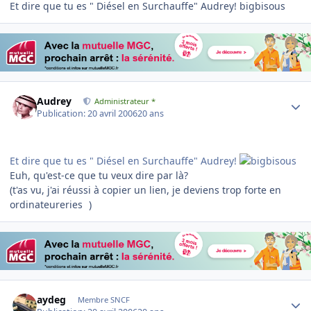
Et dire que tu es " Diésel en Surchauffe" Audrey! bigbisous
Author stats
Audrey
Administrateur *
Publication:
20 avril 2006
20 ans
Et dire que tu es " Diésel en Surchauffe" Audrey!
Euh, qu'est-ce que tu veux dire par là?
(t'as vu, j'ai réussi à copier un lien, je deviens trop forte en
ordinateureries
)
Author stats
aydeg
Membre SNCF