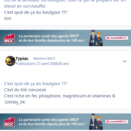
diesel en surchauffe!
C'est quoi de ça du boulgour ???
Sim
Author stats
Typiac
Membre SNCF
Publication:
21 avril 2006
20 ans
C'est quoi de ça du boulgour ???
C'est du blé concassé.
C'est riche en fer, phosphore, magnésium et vitamines B.
:Smiley_34: