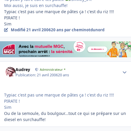
Moi aussi, je suis en surchauffe!
Typiac c'est pas une marque de pâtes ça ! c'est du riz !!!!
PIRATE !
Sim
Modifié
21 avril 2006
20 ans
par cheminotdunord
Author stats
Audrey
Administrateur *
Publication:
21 avril 2006
20 ans
Typiac c'est pas une marque de pâtes ça ! c'est du riz !!!!
PIRATE !
Sim
Ou de la semoule, du boulgour...tout ce qui se prépare sur un
diesel en surchauffe!