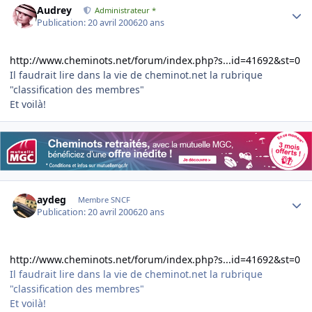
Audrey
Administrateur *
Publication:
20 avril 2006
20 ans
http://www.cheminots.net/forum/index.php?s...id=41692&st=0
Il faudrait lire dans la vie de cheminot.net la rubrique
"classification des membres"
Et voilà!
Author stats
aydeg
Membre SNCF
Publication:
20 avril 2006
20 ans
http://www.cheminots.net/forum/index.php?s...id=41692&st=0
Il faudrait lire dans la vie de cheminot.net la rubrique
"classification des membres"
Et voilà!