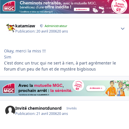
Author stats
katamiaw
Administrateur
Publication:
20 avril 2006
20 ans
Okay, merci la miss !!!
Sim
C'est donc un truc qui ne sert à rien, à part agrémenter le
forum d'un peu de fun et de mystère bigbisous
Invité cheminotdunord
Invités
Publication:
21 avril 2006
20 ans