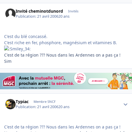
Invité cheminotdunord
Invités
Publication:
21 avril 2006
20 ans
C'est du blé concassé.
C'est riche en fer, phosphore, magnésium et vitamines B.
C'est de ta région ??? Nous dans les Ardennes on a pas ça !
Sim
Author stats
Typiac
Membre SNCF
Publication:
21 avril 2006
20 ans
C'est de ta région ??? Nous dans les Ardennes on a pas ça !