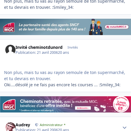
Non plus, mais tu vas au rayon semoule de ton supermarché,
et tu devrais en trouver. :Smiley_34:
Invité cheminotdunord
Invités
Publication:
21 avril 2006
20 ans
Non plus, mais tu vas au rayon semoule de ton supermarché,
et tu devrais en trouver.
Oki....désolé je ne fais pas encore les courses ... :Smiley_34:
Author stats
Audrey
Administrateur *
Publication:
21 avril 2006
20 ans