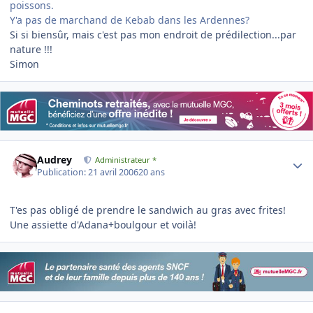
poissons.
Y'a pas de marchand de Kebab dans les Ardennes?
Si si biensûr, mais c'est pas mon endroit de prédilection...par
nature !!!
Simon
Author stats
Audrey
Administrateur *
Publication:
21 avril 2006
20 ans
T'es pas obligé de prendre le sandwich au gras avec frites!
Une assiette d'Adana+boulgour et voilà!