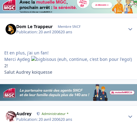
Author stats
Dom Le Trappeur
Membre SNCF
Publication:
20 avril 2006
20 ans
Et en plus, j'ai un fan!
Merci Aydeg
(euh, continue, c'est bon pour l'ego!)
2!
Salut Audrey koiquesse
Author stats
Audrey
Administrateur *
Publication:
20 avril 2006
20 ans