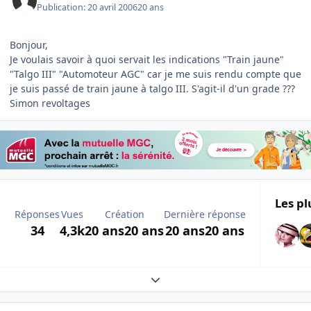
Publication:
20 avril 2006
20 ans
Bonjour,
Je voulais savoir à quoi servait les indications "Train jaune"
"Talgo III" "Automoteur AGC" car je me suis rendu compte que
je suis passé de train jaune à talgo III. S'agit-il d'un grade ???
Simon revoltages
Les pl
Réponses
Vues
Création
Dernière réponse
34
4,3k
20 ans
20 ans
20 ans
20 ans
Expand topic overview
Author stats