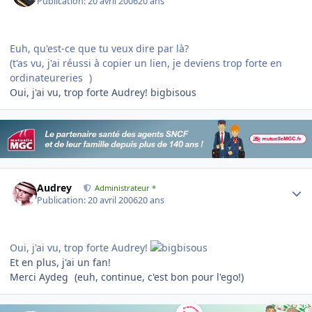
Publication:
20 avril 2006
20 ans
Euh, qu'est-ce que tu veux dire par là?
(t'as vu, j'ai réussi à copier un lien, je deviens trop forte en
ordinateureries
)
Oui, j'ai vu, trop forte Audrey! bigbisous
Author stats
Audrey
Administrateur *
Publication:
20 avril 2006
20 ans
Oui, j'ai vu, trop forte Audrey!
Et en plus, j'ai un fan!
Merci Aydeg
(euh, continue, c'est bon pour l'ego!)