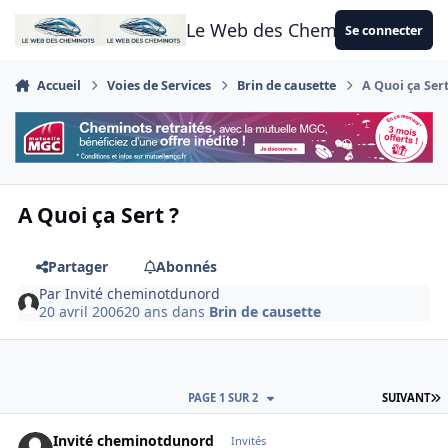
Aller au contenu
Le Web des Cheminots
Se connecter
Accueil
Voies de Services
Brin de causette
A Quoi ça Sert
A Quoi ça Sert ?
Partager
Abonnés
Par
Invité cheminotdunord
20 avril 2006
20 ans
dans
Brin de causette
D
PAGE 1 SUR 2
SUIVANT
Invité cheminotdunord
Invités