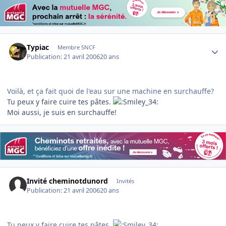
Author stats
Typiac
Membre SNCF
Publication:
21 avril 2006
20 ans
Voilà, et ça fait quoi de l'eau sur une machine en surchauffe?
Tu peux y faire cuire tes pâtes.
Moi aussi, je suis en surchauffe!
Invité cheminotdunord
Invités
Publication:
21 avril 2006
20 ans
Tu peux y faire cuire tes pâtes.