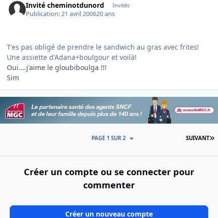
Invité cheminotdunord
Invités
Publication:
21 avril 2006
20 ans
T'es pas obligé de prendre le sandwich au gras avec frites!
Une assiette d'Adana+boulgour et voilà!
Oui....j'aime le gloubiboulga !!!
Sim
D
PAGE 1 SUR 2
SUIVANT
Créer un compte ou se connecter pour
commenter
Créer un nouveau compte