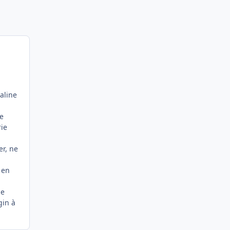
aline
le
rie
er, ne
 en
le
gin à