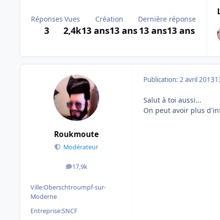
Réponses
Vues
Création
Dernière réponse
3
2,4k
13 ans
13 ans
13 ans
13 ans
Publication:
2 avril 2013
1
Salut à toi aussi...
On peut avoir plus d'in
Roukmoute
Modérateur
17,9k
messages
Ville:
Oberschtroumpf-sur-
Moderne
Entreprise:
SNCF