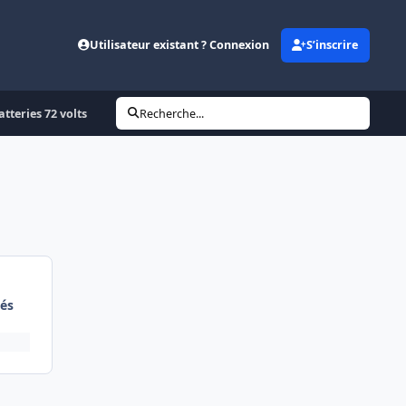
Utilisateur existant ? Connexion
S’inscrire
tteries 72 volts
Recherche...
és