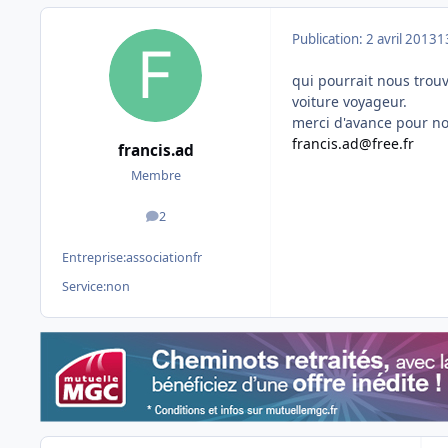
Publication:
2 avril 2013
1
qui pourrait nous trou
voiture voyageur.
merci d'avance pour not
francis.ad@free.fr
francis.ad
Membre
2
messages
Entreprise:
associationfr
Service:
non