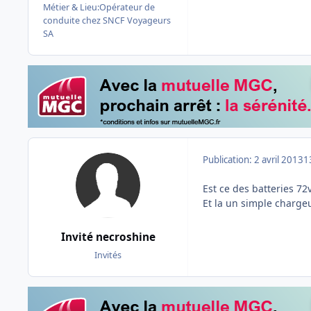
Métier & Lieu:
Opérateur de
conduite chez SNCF Voyageurs
SA
Publication:
2 avril 2013
1
Est ce des batteries 72
Et la un simple chargeur
Invité necroshine
Invités