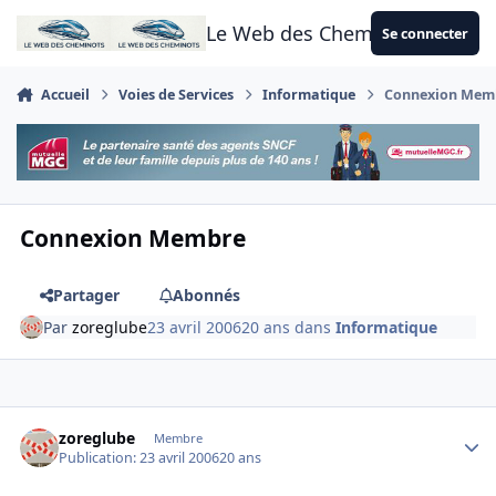
Aller au contenu
Le Web des Cheminots
Se connecter
Accueil
Voies de Services
Informatique
Connexion Mem
Connexion Membre
Partager
Abonnés
Par
zoreglube
23 avril 2006
20 ans
dans
Informatique
Author stats
zoreglube
Membre
Publication:
23 avril 2006
20 ans