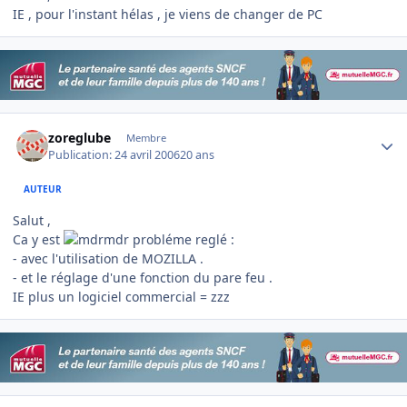
IE , pour l'instant hélas , je viens de changer de PC
Author stats
zoreglube
Membre
Publication:
24 avril 2006
20 ans
AUTEUR
Salut ,
Ca y est
probléme reglé :
- avec l'utilisation de MOZILLA .
- et le réglage d'une fonction du pare feu .
IE plus un logiciel commercial = zzz
Author stats