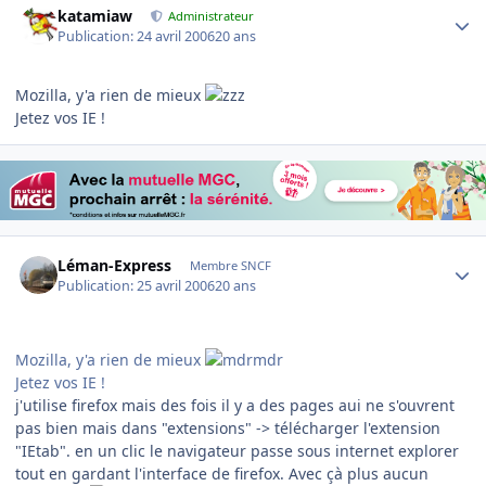
katamiaw
Administrateur
Publication:
24 avril 2006
20 ans
Mozilla, y'a rien de mieux
Jetez vos IE !
Author stats
Léman-Express
Membre SNCF
Publication:
25 avril 2006
20 ans
Mozilla, y'a rien de mieux
Jetez vos IE !
j'utilise firefox mais des fois il y a des pages aui ne s'ouvrent
pas bien mais dans "extensions" -> télécharger l'extension
"IEtab". en un clic le navigateur passe sous internet explorer
tout en gardant l'interface de firefox. Avec çà plus aucun