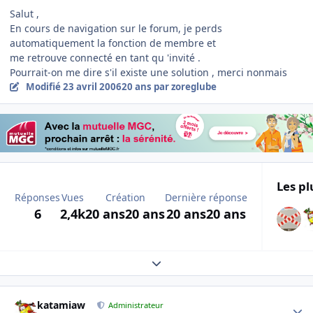
Salut ,
En cours de navigation sur le forum, je perds
automatiquement la fonction de membre et
me retrouve connecté en tant qu 'invité .
Pourrait-on me dire s'il existe une solution , merci nonmais
Modifié
23 avril 2006
20 ans
par zoreglube
Les pl
Réponses
Vues
Création
Dernière réponse
6
2,4k
20 ans
20 ans
20 ans
20 ans
Expand topic overview
Author stats
katamiaw
Administrateur