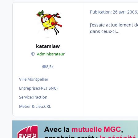
Publication:
26 avril 2006
J'essaie actuellement d
dans ceux-ci...
katamiaw
Administrateur
8,5k
messages
Ville:
Montpellier
Entreprise:
FRET SNCF
Service:
Traction
Métier & Lieu:
CRL