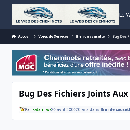
Aller au contenu
Le 
Accueil
Voies de Services
Brin de causette
Bug Des F
Bug Des Fichiers Joints Au
Par
katamiaw
26 avril 2006
20 ans
dans
Brin de causet