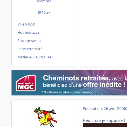
Membre
16,2k
messages
Ville:
91650
Hobbies:
zzzz
Entreprise:
sncf
Service:
retraité ...
Métier & Lieu:
du TATL
Publication:
26 avril 2006
Heu... oui je suppose !