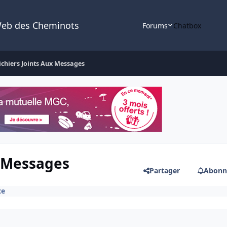
Web des Cheminots
Forums
Chatbox
ichiers Joints Aux Messages
x Messages
Partager
Abonn
te