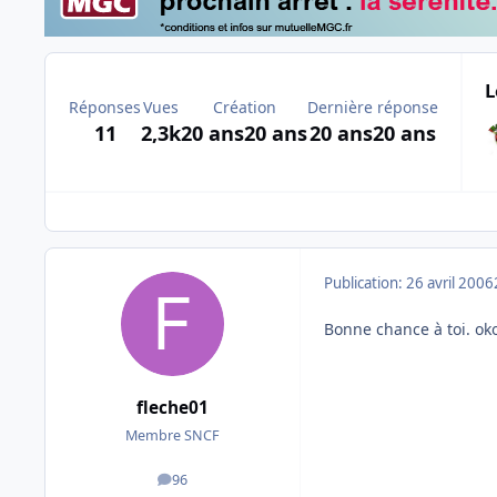
L
Réponses
Vues
Création
Dernière réponse
11
2,3k
20 ans
20 ans
20 ans
20 ans
Publication:
26 avril 2006
Bonne chance à toi. ok
fleche01
Membre SNCF
96
messages