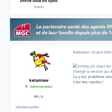
Invité ioda ou sybic
Invités
Publication:
26 avril 2006
exact les
changé la version qui 
Ca y est, problème réso
katamiaw
C'est des rapides !
Administrateur
8,5k
messages
Ville:
Montpellier