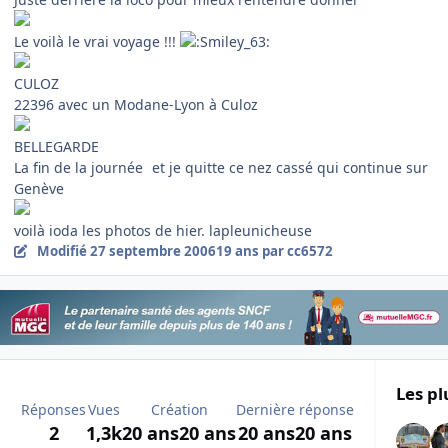
Le voilà le vrai voyage !!!
CULOZ
22396 avec un Modane-Lyon à Culoz
BELLEGARDE
La fin de la journée
et je quitte ce nez cassé qui continue sur
Genève
voilà ioda les photos de hier. lapleunicheuse
Modifié
27 septembre 2006
19 ans
par cc6572
Les pl
Réponses
Vues
Création
Dernière réponse
2
1,3k
20 ans
20 ans
20 ans
20 ans