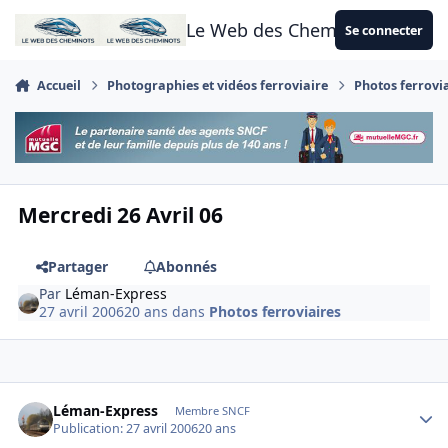
Aller au contenu
Le Web des Cheminots
Se connecter
Accueil
Photographies et vidéos ferroviaire
Photos ferrovi
Mercredi 26 Avril 06
Partager
Abonnés
Par
Léman-Express
27 avril 2006
20 ans
dans
Photos ferroviaires
Author stats
Léman-Express
Membre SNCF
Publication:
27 avril 2006
20 ans