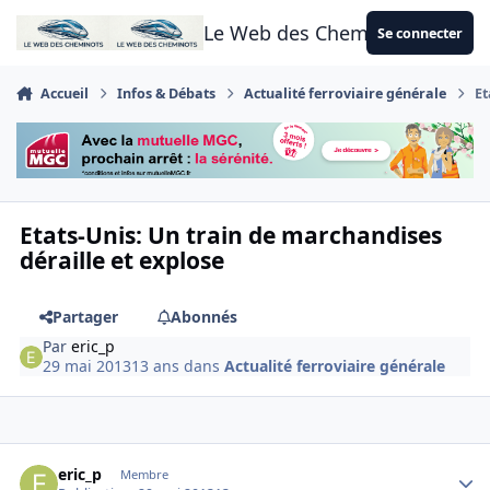
Aller au contenu
Le Web des Cheminots
Se connecter
Accueil
Infos & Débats
Actualité ferroviaire générale
Et
Etats-Unis: Un train de marchandises
déraille et explose
Partager
Abonnés
Par
eric_p
29 mai 2013
13 ans
dans
Actualité ferroviaire générale
Author stats
eric_p
Membre