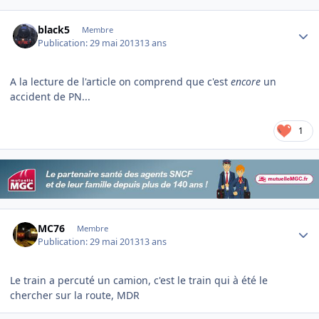
Author stats
black5
Membre
Publication:
29 mai 2013
13 ans
A la lecture de l'article on comprend que c'est
encore
un
accident de PN...
1
Author stats
MC76
Membre
Publication:
29 mai 2013
13 ans
Le train a percuté un camion, c'est le train qui à été le
chercher sur la route, MDR