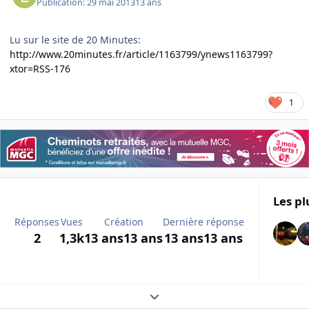
Publication:
29 mai 2013
13 ans
Lu sur le site de 20 Minutes:
http://www.20minutes.fr/article/1163799/ynews1163799?
xtor=RSS-176
1
Les pl
Réponses
Vues
Création
Dernière réponse
2
1,3k
13 ans
13 ans
13 ans
13 ans
Expand topic overview