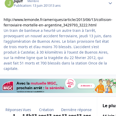
JujuY
Membre
Publication:
13 juin 2013
13 ans
http://www.lemonde.fr/ameriques/article/2013/06/13/collision-
ferroviaire-mortelle-en-argentine_3429793_3222.html
Un train de banlieue a heurté un autre train à l'arrêt,
provoquant un nouvel accident ferroviaire, jeudi 13 juin, dans
l'agglomération de Buenos Aires. Le bilan provisoire fait état
de trois morts et d'au moins 70 blessés. L'accident s'est
produit à Castelar, à 30 kilomètres à l'ouest de Buenos Aires,
sur la même ligne que la tragédie du 22 février 2012, qui
avait fait 51 morts et 700 blessés dans la station Once de la
capitale.
Le plu
Réponses
Vues
Création
Dernière réponse
1
1,5k
13 ans
13 ans
13 ans
13 ans
14 juin