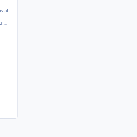
ivial
....