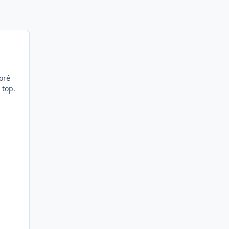
ioré
 top.