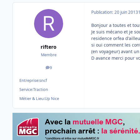
Publication:
20 juin 2013
Bonjour a toutes et tou
Je suis mécano et je so
residence orfea d'aille
si oui comment les con
riftero
(en voyageur) avant un
Membre
D avance merci pour v
9
messages
Entreprise:
sncf
Service:
Traction
Métier & Lieu:
Up Nice