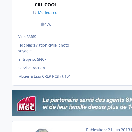
CRL COOL
Modérateur
17k
messages
Ville:
PARIS
Hobbies:
aviation civile, photo,
voyages
Entreprise:
SNCF
Service:
traction
Métier & Lieu:
CRLP PCS rlt 101
Publication:
21 juin 2013