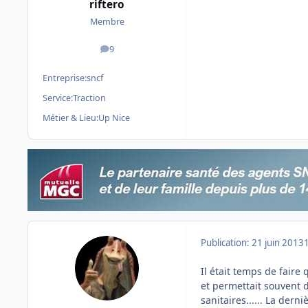
riftero
Membre
9
messages
Entreprise:
sncf
Service:
Traction
Métier & Lieu:
Up Nice
Publication:
21 juin 2013
Il était temps de faire 
et permettait souvent 
sanitaires...... La dern