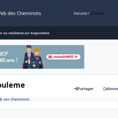
Web des Cheminots
Forums
Chatbox
er ou residence sur Angouleme
gouleme
Partager
Abonn
 & ses cheminots