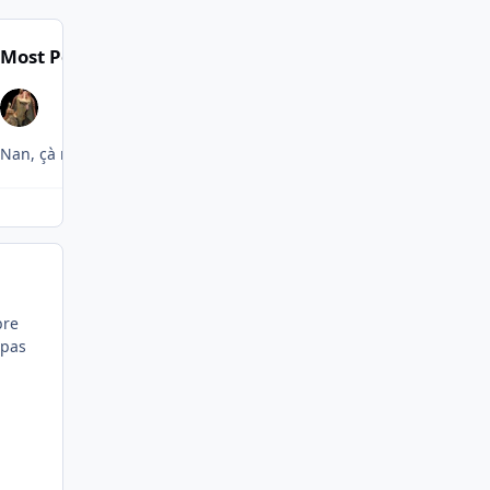
Most Popular Posts
Nan, çà ne gueule pas....tu as juste des murs en papier à cigarette 
bre
 pas