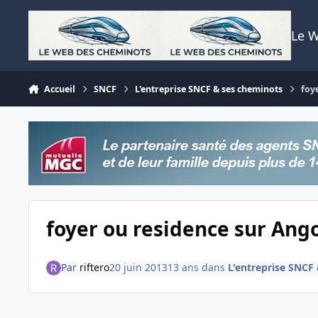
Aller au contenu
Le 
Accueil
SNCF
L'entreprise SNCF & ses cheminots
foy
foyer ou residence sur An
Par
riftero
20 juin 2013
13 ans
dans
L'entreprise SNCF