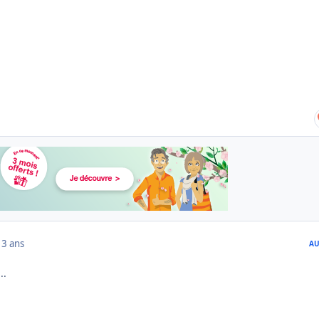
13 ans
AU
..