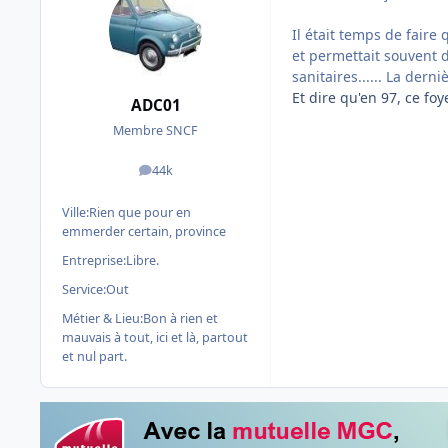
Il était temps de faire 
et permettait souvent 
sanitaires...... La dern
Et dire qu'en 97, ce foy
ADC01
Membre SNCF
44k
messages
Ville:
Rien que pour en
emmerder certain, province
Entreprise:
Libre.
Service:
Out
Métier & Lieu:
Bon à rien et
mauvais à tout, ici et là, partout
et nul part.