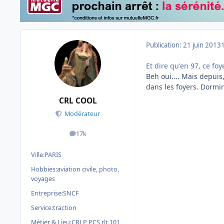
Publication:
21 juin 2013
Et dire qu'en 97, ce foy
Beh oui.... Mais depuis
dans les foyers. Dormir
CRL COOL
Modérateur
17k
messages
Ville:
PARIS
Hobbies:
aviation civile, photo,
voyages
Entreprise:
SNCF
Service:
traction
Métier & Lieu:
CRLP PCS rlt 101