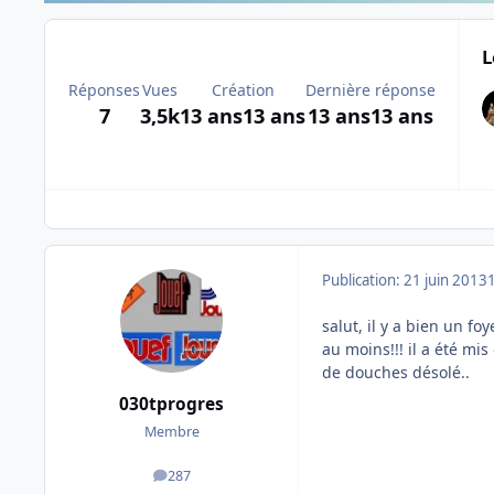
L
Réponses
Vues
Création
Dernière réponse
7
3,5k
13 ans
13 ans
13 ans
13 ans
Publication:
21 juin 2013
salut, il y a bien un f
au moins!!! il a été mi
de douches désolé..
030tprogres
Membre
287
messages