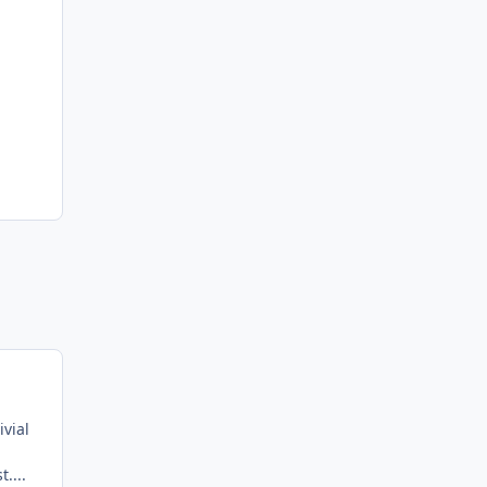
ivial
....