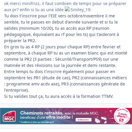
ok merci minifrizz, il faut combien de temps pour se préparer
aux pr? enfin si tu as une idée
Tu dois t'inscrire pour l'EIE vers octobre/novembre il me
semble, tu le passes en debut d'année suivante et si tu le
valides (minimum 10/20), tu as accès aux RP (reunion
pédagogique, équivalant au rf pour les ts) qui t'aideront à
préparer la PR2.
En gros tu as 4 RP (2 jours pour chaque RP) entre fevrier et
septembre, à chaque RP tu as un examen blanc qui est monté
comme la PR2 (3 parties : Sécurité/Transport/PS9) sur une
matinée et des révisions sur la journée et demi restante.
Entre temps tu dois t'inscrire également pour passer en
septembre les PR1 (étude de cas), PR2 (connaissances métiers
: programme amv acdv ase), PR3 (connaissances générale de
l'entreprise).
Si tu valides tout ça, tu aura accès à la formation TTMV.
Author stats