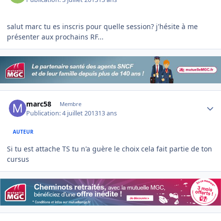
salut marc tu es inscris pour quelle session? j'hésite à me
présenter aux prochains RF...
Author stats
marc58
Membre
Publication:
4 juillet 2013
13 ans
AUTEUR
Si tu est attache TS tu n'a guère le choix cela fait partie de ton
cursus
Author stats