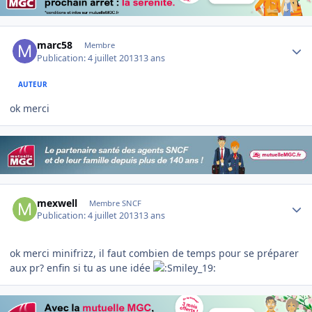
Author stats
marc58
Membre
Publication:
4 juillet 2013
13 ans
AUTEUR
ok merci
Author stats
mexwell
Membre SNCF
Publication:
4 juillet 2013
13 ans
ok merci minifrizz, il faut combien de temps pour se préparer
aux pr? enfin si tu as une idée