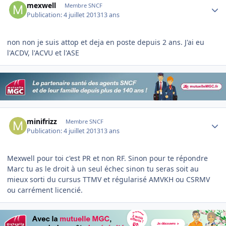
mexwell
Membre SNCF
Publication:
4 juillet 2013
13 ans
non non je suis attop et deja en poste depuis 2 ans. J'ai eu
l'ACDV, l'ACVU et l'ASE
Author stats
minifrizz
Membre SNCF
Publication:
4 juillet 2013
13 ans
Mexwell pour toi c'est PR et non RF. Sinon pour te répondre
Marc tu as le droit à un seul échec sinon tu seras soit au
mieux sorti du cursus TTMV et régularisé AMVKH ou CSRMV
ou carrément licencié.