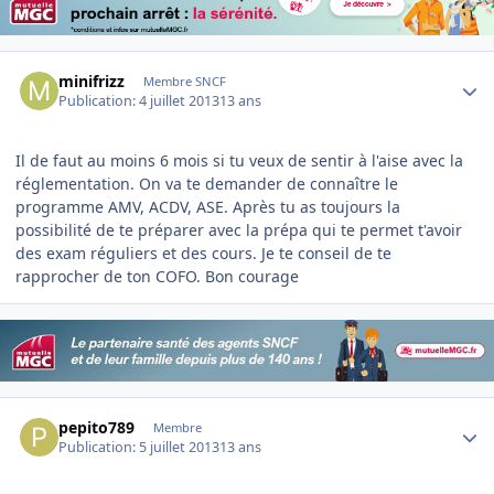
Author stats
minifrizz
Membre SNCF
Publication:
4 juillet 2013
13 ans
Il de faut au moins 6 mois si tu veux de sentir à l'aise avec la
réglementation. On va te demander de connaître le
programme AMV, ACDV, ASE. Après tu as toujours la
possibilité de te préparer avec la prépa qui te permet t'avoir
des exam réguliers et des cours. Je te conseil de te
rapprocher de ton COFO. Bon courage
Author stats
pepito789
Membre
Publication:
5 juillet 2013
13 ans