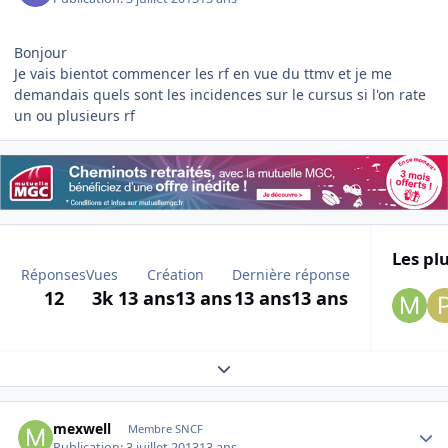
Bonjour
Je vais bientot commencer les rf en vue du ttmv et je me
demandais quels sont les incidences sur le cursus si l'on rate
un ou plusieurs rf
Les plu
Réponses
Vues
Création
Dernière réponse
12
3k
13 ans
13 ans
13 ans
13 ans
Expand topic overview
Author stats
mexwell
Membre SNCF
Publication:
3 juillet 2013
13 ans