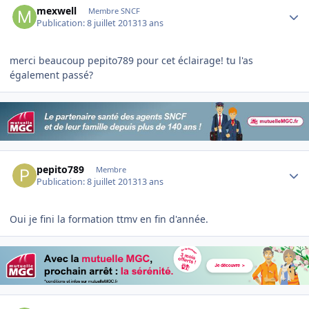
mexwell
Membre SNCF
Publication:
8 juillet 2013
13 ans
merci beaucoup pepito789 pour cet éclairage! tu l'as
également passé?
Author stats
pepito789
Membre
Publication:
8 juillet 2013
13 ans
Oui je fini la formation ttmv en fin d'année.
Author stats