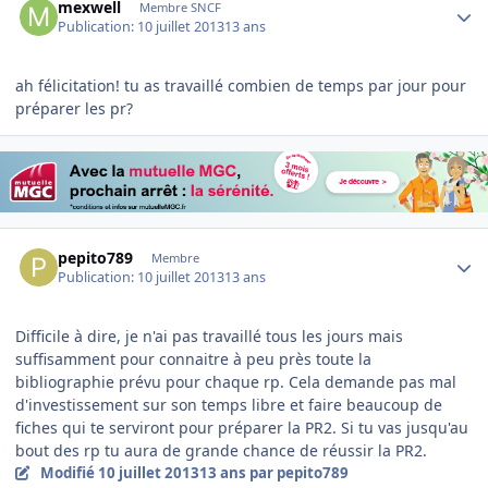
mexwell
Membre SNCF
Publication:
10 juillet 2013
13 ans
ah félicitation! tu as travaillé combien de temps par jour pour
préparer les pr?
Author stats
pepito789
Membre
Publication:
10 juillet 2013
13 ans
Difficile à dire, je n'ai pas travaillé tous les jours mais
suffisamment pour connaitre à peu près toute la
bibliographie prévu pour chaque rp. Cela demande pas mal
d'investissement sur son temps libre et faire beaucoup de
fiches qui te serviront pour préparer la PR2. Si tu vas jusqu'au
bout des rp tu aura de grande chance de réussir la PR2.
Modifié
10 juillet 2013
13 ans
par pepito789