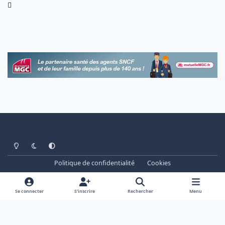
Light Mode
Dark Mode
System Preference
Politique de confidentialité
Cookies
www.cheminots.net - Forum Libre depuis 2003
Powered by
Invision Community
Se connecter
S’inscrire
Rechercher
Menu