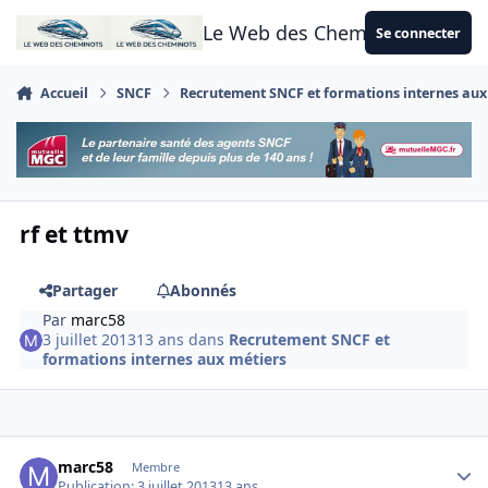
Aller au contenu
Le Web des Cheminots
Se connecter
Accueil
SNCF
Recrutement SNCF et formations internes aux
rf et ttmv
Partager
Abonnés
Par
marc58
3 juillet 2013
13 ans
dans
Recrutement SNCF et
formations internes aux métiers
Author stats
marc58
Membre
Publication:
3 juillet 2013
13 ans