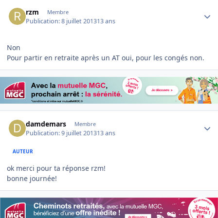
Author stats
rzm
Membre
Publication:
8 juillet 2013
13 ans
Non
Pour partir en retraite après un AT oui, pour les congés non.
Author stats
damdemars
Membre
Publication:
9 juillet 2013
13 ans
AUTEUR
ok merci pour ta réponse rzm!
bonne journée!