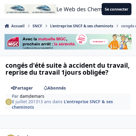
Aller au contenu
Le Web des Cheminots
Se connecter
Accueil
SNCF
L'entreprise SNCF & ses cheminots
congés d
congés d'été suite à accident du travail,
reprise du travail 1jours obligée?
Partager
Abonnés
Par
damdemars
8 juillet 2013
13 ans
dans
L'entreprise SNCF & ses
cheminots
Author stats