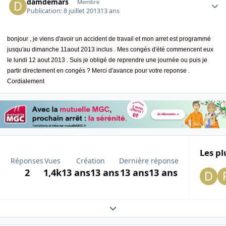
damdemars
Membre
Publication:
8 juillet 2013
13 ans
bonjour , je viens d'avoir un accident de travail et mon arret est programmé
jusqu'au dimanche 11aout 2013 inclus . Mes congés d'été commencent eux
le lundi 12 aout 2013 . Suis je obligé de reprendre une journée ou puis je
partir directement en congés ? Merci d'avance pour votre reponse .
Cordialement
Les pl
Réponses
Vues
Création
Dernière réponse
2
1,4k
13 ans
13 ans
13 ans
13 ans
Expand topic overview