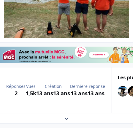
Les pl
Réponses
Vues
Création
Dernière réponse
2
1,5k
13 ans
13 ans
13 ans
13 ans
Expand topic overview
Author stats