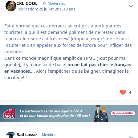
CRL COOL
Modérateur
Publication:
29 juillet 2013
13 ans
Est-il normal que ces derniers soient pris à parti par des
touristes, à qui il est demandé poliment de ne rester dans
l'eau car le risque est très élevé (drapeau rouge), de se faire
insulter et d'en appeler aux forces de l'ordre pour infliger des
amendes.
Dans ce monde magnifique emplit de TPMG (Tout pour ma
gueule), il y a une loi de base:
on ne fait pas chier le français
en vacances....
Alors l'empêcher de se baigner, t'imagines le
sacrilège!!!
4
Author stats
Rail cassé
Membre