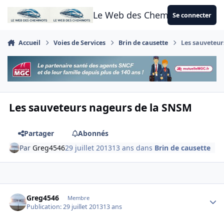
Aller au contenu
Le Web des Cheminots
Se connecter
Accueil
Voies de Services
Brin de causette
Les sauveteur
Les sauveteurs nageurs de la SNSM
Partager
Abonnés
Par
Greg4546
29 juillet 2013
13 ans
dans
Brin de causette
Author stats
Greg4546
Membre
Publication:
29 juillet 2013
13 ans