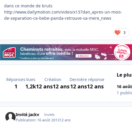
dans ce monde de bruts
http://www.dailymotion.com/video/x137dan_apres-un-mois-
de-separation-ce-bebe-panda-retrouve-sa-mere_news
3
Le plu
Réponses
Vues
Création
Dernière réponse
1
1,2k
12 ans
12 ans
12 ans
12 ans
16 août
1 publi
Invité jackv
Invités
Publication:
16 août 2013
12 ans