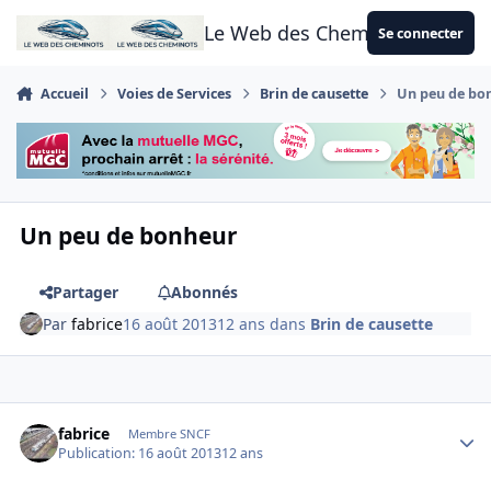
Aller au contenu
Le Web des Cheminots
Se connecter
Accueil
Voies de Services
Brin de causette
Un peu de bo
Un peu de bonheur
Partager
Abonnés
Par
fabrice
16 août 2013
12 ans
dans
Brin de causette
Author stats
fabrice
Membre SNCF
Publication:
16 août 2013
12 ans