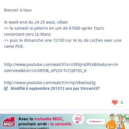
Bonsoir à tous
le week end du 24 25 aout, cétait
=> le samedi le pèlerin en um de 67000 après Tours
remontant vers Le Mans
=> puis le dimanche une 72100 sur le Vu de Loches avec une
rame POE.
http://www.youtube.com/watch?v=U3FbJrx0PLk&feature=c4-
overview&list=UUV859k_oPS2V-TcCQ81tD_A
http://www.youtube.com/watch?v=lqcVbwGozIg
Modifié
6 septembre 2013
12 ans
par Vincent37
3