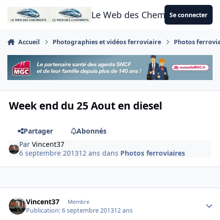
Aller au contenu
Le Web des Cheminots
Se connecter
Accueil
Photographies et vidéos ferroviaire
Photos ferrovi
Week end du 25 Aout en diesel
Partager
Abonnés
Par
Vincent37
6 septembre 2013
12 ans
dans
Photos ferroviaires
Author stats
Vincent37
Membre
Publication:
6 septembre 2013
12 ans