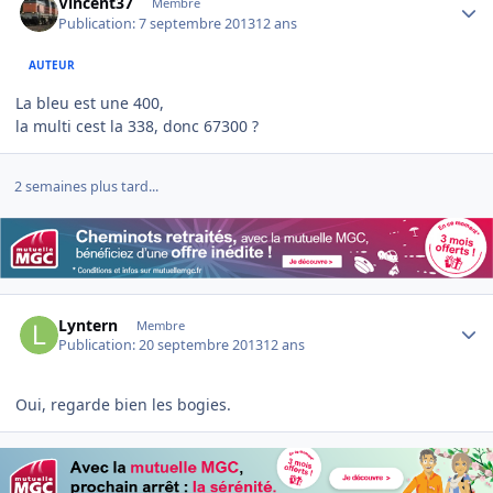
Vincent37
Membre
Publication:
7 septembre 2013
12 ans
AUTEUR
La bleu est une 400,
la multi cest la 338, donc 67300 ?
2 semaines plus tard...
Author stats
Lyntern
Membre
Publication:
20 septembre 2013
12 ans
Oui, regarde bien les bogies.