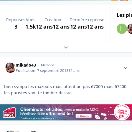
Les pl
Réponses
Vues
Création
Dernière réponse
3
1,5k
12 ans
12 ans
12 ans
12 ans
Expand topic overview
Author stats
mikado43
Membre
Publication:
7 septembre 2013
12 ans
bien sympa les mazouts mais attention pas 67000 mais 67400
les puristes vont te tomber dessus!
Author stats