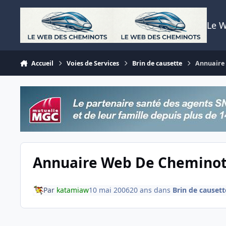
Aller au contenu
Le 
Accueil
Voies de Services
Brin de causette
Annuaire
Annuaire Web De Cheminot
Par
katamiaw
10 mai 2006
20 ans
dans
Brin de causett