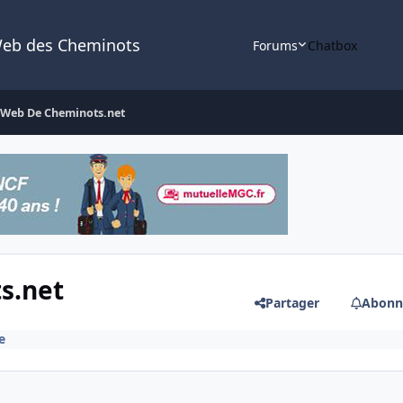
Web des Cheminots
Forums
Chatbox
 Web De Cheminots.net
s.net
Partager
Abonn
e