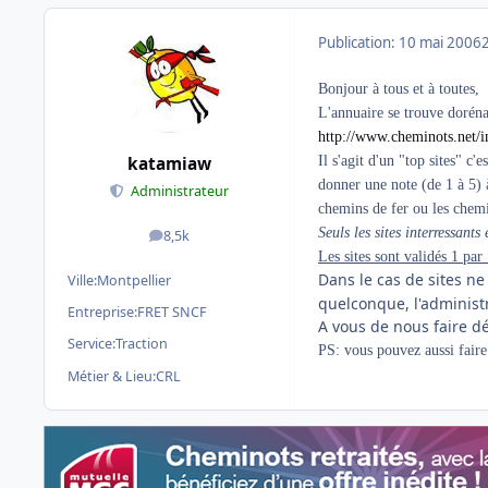
Publication:
10 mai 2006
Bonjour à tous et à toutes,
L'annuaire se trouve doréna
http://www.cheminots.net/i
Il s'agit d'un "top sites" c
katamiaw
donner une note (de 1 à 5) à
Administrateur
chemins de fer ou les chemi
Seuls les sites interressants
8,5k
messages
Les sites sont validés 1 par 
Dans le cas de sites n
Ville:
Montpellier
quelconque, l'administr
Entreprise:
FRET SNCF
A vous de nous faire déc
Service:
Traction
PS: vous pouvez aussi faire v
Métier & Lieu:
CRL