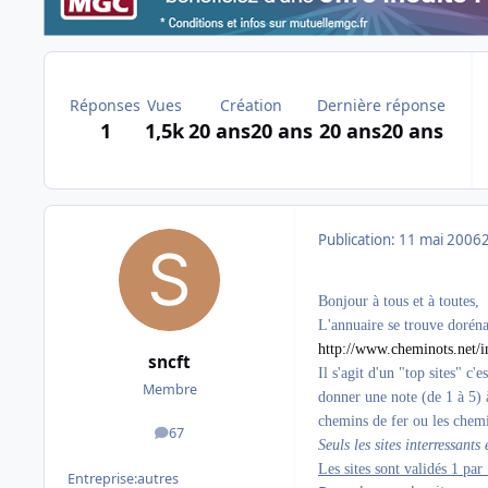
Réponses
Vues
Création
Dernière réponse
1
1,5k
20 ans
20 ans
20 ans
20 ans
Publication:
11 mai 2006
Bonjour à tous et à toutes,
L'annuaire se trouve doréna
http://www.cheminots.net/i
sncft
Il s'agit d'un "top sites" c
Membre
donner une note (de 1 à 5) à
chemins de fer ou les chemi
67
messages
Seuls les sites interressants
Les sites sont validés 1 par 
Entreprise:
autres