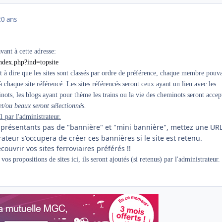
20 ans
vant à cette adresse:
ndex.php?ind=topsite
'est à dire que les sites sont classés par ordre de préférence, chaque membre pouv
 chaque site référencé. Les sites référencés seront ceux ayant un lien avec les
nots, les blogs ayant pour thème les trains ou la vie des cheminots seront accep
 et/ou beaux seront sélectionnés.
1 par l'administrateur.
e présentants pas de "bannière" et "mini bannière", mettez une UR
ateur s'occupera de créer ces bannières si le site est retenu.
ouvrir vos sites ferroviaires préférés !!
os propositions de sites ici, ils seront ajoutés (si retenus) par l'administrateur.