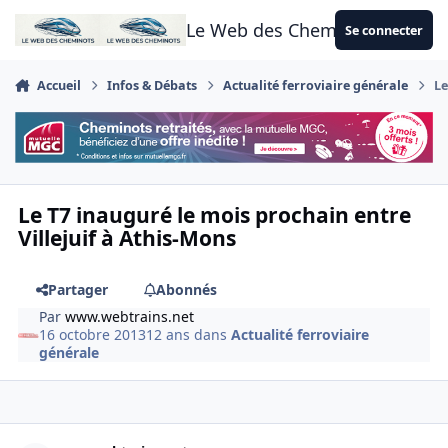
Aller au contenu
Le Web des Cheminots
Se connecter
Accueil
Infos & Débats
Actualité ferroviaire générale
Le
Le T7 inauguré le mois prochain entre
Villejuif à Athis-Mons
Partager
Abonnés
Par
www.webtrains.net
16 octobre 2013
12 ans
dans
Actualité ferroviaire
générale
Author stats