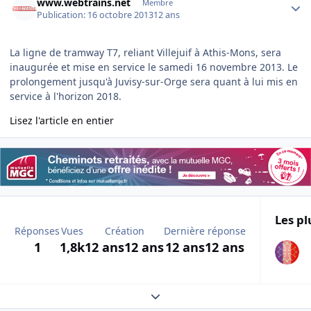
www.webtrains.net
Membre
Publication:
16 octobre 2013
12 ans
La ligne de tramway T7, reliant Villejuif à Athis-Mons, sera
inaugurée et mise en service le samedi 16 novembre 2013. Le
prolongement jusqu'à Juvisy-sur-Orge sera quant à lui mis en
service à l'horizon 2018.
Lisez l'article en entier
Les pl
Réponses
Vues
Création
Dernière réponse
1
1,8k
12 ans
12 ans
12 ans
12 ans
Expand topic overview