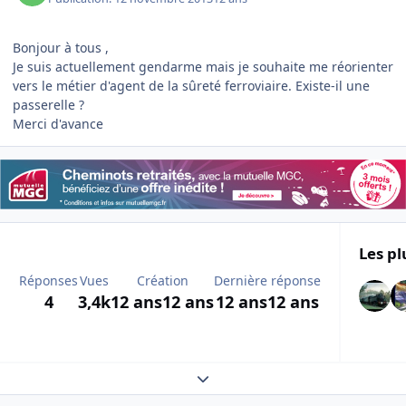
Bonjour à tous ,
Je suis actuellement gendarme mais je souhaite me réorienter
vers le métier d'agent de la sûreté ferroviaire. Existe-il une
passerelle ?
Merci d'avance
Les pl
Réponses
Vues
Création
Dernière réponse
4
3,4k
12 ans
12 ans
12 ans
12 ans
Expand topic overview