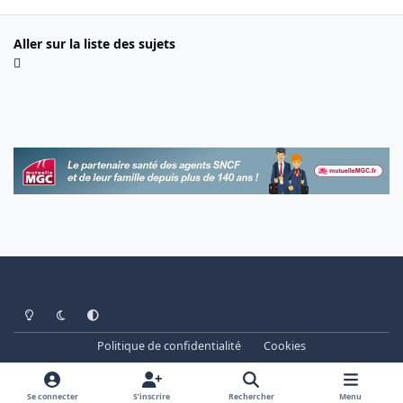
Aller sur la liste des sujets
Light Mode
Dark Mode
System Preference
Politique de confidentialité
Cookies
www.cheminots.net - Forum Libre depuis 2003
Powered by
Invision Community
Se connecter
S’inscrire
Rechercher
Menu