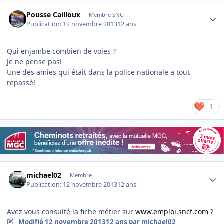
Author stats
Pousse Cailloux
Membre SNCF
Publication:
12 novembre 2013
12 ans
Qui enjambe combien de voies ?
Je ne pense pas!
Une des amies qui était dans la police nationale a tout
repassé!
1
Author stats
michael02
Membre
Publication:
12 novembre 2013
12 ans
Avez vous consulté la fiche métier sur
www.emploi.sncf.com
?
Modifié
12 novembre 2013
12 ans
par michael02