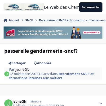
Aller au contenu
Le Web des Cheminots
Se connecter
Accueil
SNCF
Recrutement SNCF et formations internes aux
passerelle gendarmerie -sncf?
Partager
Abonnés
Par
jeuneGN
12 novembre 2013
12 ans
dans
Recrutement SNCF et
formations internes aux métiers
Author stats
jeuneGN
Membre
Publication:
12 novembre 2013
12 ans